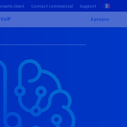
ompte client
Contact commercial
Support
 VoIP
À propos