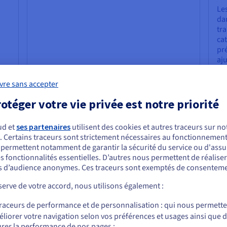
Les
dan
tr
cat
pré
aju
ind
do
vre sans accepter
co
otéger votre vie privée est notre priorité
les pour le data streaming ?
ud et
ses partenaires
utilisent des cookies et autres traceurs sur not
. Certains traceurs sont strictement nécessaires au fonctionnement 
urs outils et technologies sont utilisés, en fonction des besoins sp
ous semblez être localisé en États-Unis.
s permettent notamment de garantir la sécurité du service ou d'assu
tilisés dans le domaine du data streaming.
s fonctionnalités essentielles. D’autres nous permettent de réalise
r commander, rendez-vous sur le site de votre pays (États-Unis) et créez un
 d’audience anonymes. Ces traceurs sont exemptés de consenteme
mpte.
Apache Flink
Apa
erve de votre accord, nous utilisons également :
Allez sur le site États-Unis
Apache Flink
est un moteur de traitement de flux
Apac
traceurs de performance et de personnalisation : qui nous permett
us.ovhcloud.com/
learn
Anglais
USD - $
de données en temps réel et par lots. Il est utilisé
Spark
liorer votre navigation selon vos préférences et usages ainsi que 
rmet
pour les tâches de traitement de flux de données
temps
rer la performance de nos pages ;