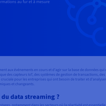
ormations au fur et à mesure
ment aux événements en cours et d'agir sur la base de données qui
 que des capteurs IoT, des systèmes de gestion de transactions, des
ruciale pour les entreprises qui ont besoin de traiter et d'analyse
miques et changeants.
 du data streaming ?
ges, notamment dans les secteurs où la réactivité est essentielle. V