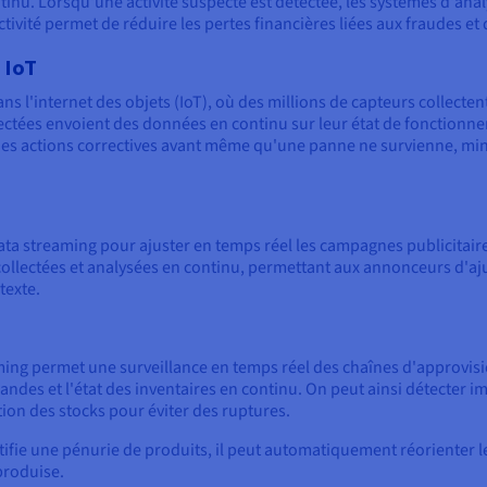
tinu. Lorsqu'une activité suspecte est détectée, les systèmes d'an
éactivité permet de réduire les pertes financières liées aux fraudes et
 IoT
s l'internet des objets (IoT), où des millions de capteurs collecte
nectées envoient des données en continu sur leur état de fonctionn
es actions correctives avant même qu'une panne ne survienne, mini
 data streaming pour ajuster en temps réel les campagnes publicita
t collectées et analysées en continu, permettant aux annonceurs d'aju
texte.
eaming permet une surveillance en temps réel des chaînes d'approvis
mandes et l'état des inventaires en continu. On peut ainsi détecter 
stion des stocks pour éviter des ruptures.
ntifie une pénurie de produits, il peut automatiquement réorienter
produise.