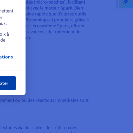
s lots de données (micro-batches), facilitant
 leur traitement avec le moteur Spark. Bien
mettent
égèrement moins rapide que d'autres outils
er
alisés, Spark Streaming est populaire grâce à
aux.
ntégration avec l'écosystème Spark, offrant
onctionnalités avancées de traitement des
oix à
ées en mémoire.
 de
ations
mer
pter
dement ou où des réactions immédiates sont
ffectuées via des cartes de crédit ou des