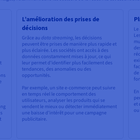
L’amélioration des prises de
Pl
décisions
Le
Le
Grâce au
data streaming
, les décisions
mul
peuvent être prises de manière plus rapide et
des
plus éclairée. Les sociétés ont accès à des
ré
données constamment mises à jour, ce qui
exi
t
leur permet d'identifier plus facilement des
fa
tendances, des anomalies ou des
de
ons
opportunités.
fon
e
Par exemple, un site e-commerce peut suivre
En 
en temps réel le comportement des
per
utilisateurs, analyser les produits qui se
et
ing
vendent le mieux ou détecter immédiatement
ou 
ps
une baisse d’intérêt pour une campagne
t
publicitaire.