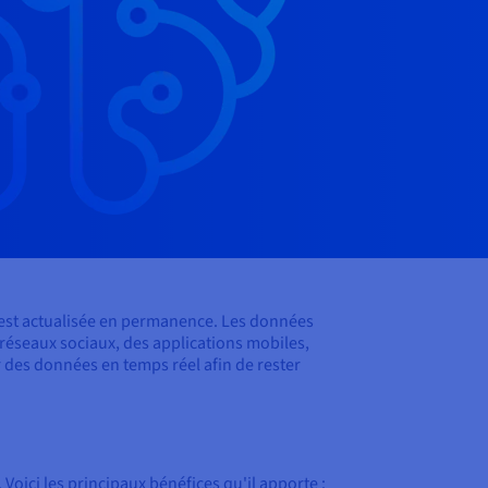
 est actualisée en permanence. Les données
 réseaux sociaux, des applications mobiles,
r des données en temps réel afin de rester
oici les principaux bénéfices qu'il apporte :