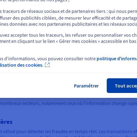
ées
nécessitant des calculs à faible latence et une
petit
ou
é
haute tolérance aux pannes. Flink se distingue par
ainsi
s traceurs de réseaux sociaux et de partenaires tiers : qui nous per
ses capacités de traitement de flux à faible latence
que l
ffuser des publicités ciblées, de mesurer leur efficacité et de partag
Rester sur le site actuel
et sa compatibilité avec de nombreuses sources de
spéci
ines données avec nos partenaires publicitaires et les réseaux soci
sh-
données, ce qui en fait un choix idéal pour des cas
son i
d'utilisation complexes.
des f
vez accepter tous les traceurs, les refuser ou personnaliser vos ch
donn
Sélectionner un autre site web
ent en cliquant sur le lien « Gérer mes cookies » accessible en bas
r
 une
nnées
us d’informations, vous pouvez consulter notre
politique d'inform
ilisation des cookies.
Fer
Paramétrer
Tout acce
du data streaming
e nombreux secteurs, notamment ceux où l'information change rapi
ières
t utilisé pour détecter les fraudes en temps réel. Les transactions e