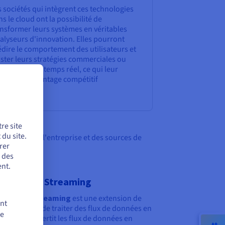
 sociétés qui intègrent ces technologies
s le cloud ont la possibilité de
ansformer leurs systèmes en véritables
alyseurs d'innovation. Elles pourront
dire le comportement des utilisateurs et
ster leurs stratégies commerciales ou
ustrielles en temps réel, ce qui leur
nnera un avantage compétitif
nsidérable.
re site
du site.
écifiques de l'entreprise et des sources de
rer
r des
nt.
che Spark Streaming
he Spark Streaming
est une extension de
ent
 qui permet de traiter des flux de données en
de
 réel. Il convertit les flux de données en