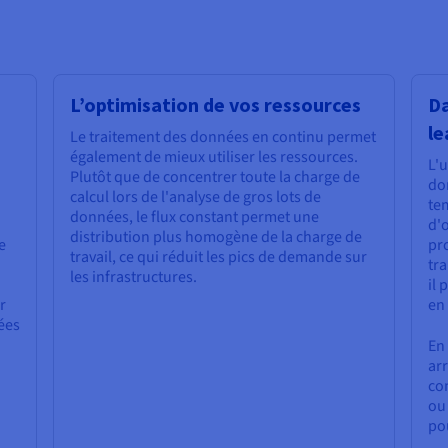
L’optimisation de vos ressources
Da
le
Le traitement des données en continu permet
également de mieux utiliser les ressources.
L'u
Plutôt que de concentrer toute la charge de
do
calcul lors de l'analyse de gros lots de
.
tem
données, le flux constant permet une
d'
distribution plus homogène de la charge de
e
pro
travail, ce qui réduit les pics de demande sur
tr
les infrastructures.
il 
r
en
ées
En
arr
co
ou
po