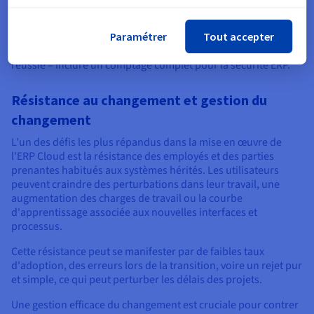
déploiement fluide et une stratégie de migration ERP. Les
aborder de manière proactive peut prévenir des retards
Paramétrer
Tout accepter
coûteux, des problèmes de données et une résistance des
utilisateurs, conduisant finalement à une adoption plus
réussie – inclure un comptage complet pour la sécurité ERP.
Résistance au changement et gestion du
changement
L'un des défis les plus répandus dans la mise en œuvre de
l'ERP Cloud est la résistance des employés et des parties
prenantes habitués aux systèmes hérités. Les utilisateurs
peuvent craindre des perturbations dans leur travail, une
augmentation des charges de travail ou la courbe
d'apprentissage associée aux nouvelles interfaces et
processus.
Cette résistance peut se manifester par de faibles taux
d'adoption, des erreurs lors de la transition, voire un rejet pur
et simple, ce qui peut perturber les délais des projets.
Une gestion efficace du changement est cruciale pour contrer