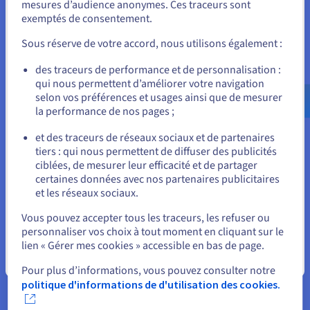
mesures d’audience anonymes. Ces traceurs sont
normes de l'industrie pour garantir la protection des
exemptés de consentement.
Pour commander, rendez-vous sur le site de votre pays (États-
données. Les structures de coûts, y compris les frais cachés,
Unis) et créez un compte.
doivent être examinées. La fiabilité du fournisseur, la qualité
Sous réserve de votre accord, nous utilisons également :
du support et la formation des utilisateurs sont également
essentielles. Enfin, envisagez les options de personnalisation
Allez sur le site États-Unis
des traceurs de performance et de personnalisation :
pour s'adapter aux flux de travail uniques. Une diligence
qui nous permettent d’améliorer votre navigation
us.ovhcloud.com/
Anglais
USD - $
raisonnable approfondie garantit une mise en œuvre réussie.
selon vos préférences et usages ainsi que de mesurer
la performance de nos pages ;
ou
et des traceurs de réseaux sociaux et de partenaires
Défis de mise en œuvre de l'ERP
tiers : qui nous permettent de diffuser des publicités
Rester sur le site actuel
ciblées, de mesurer leur efficacité et de partager
Cloud
certaines données avec nos partenaires publicitaires
et les réseaux sociaux.
La mise en œuvre d'un système ERP Cloud, tout en offrant des
Sélectionner un autre site web
avantages significatifs, n'est pas sans ses obstacles. Les
Vous pouvez accepter tous les traceurs, les refuser ou
organisations rencontrent souvent une gamme d'obstacles
personnaliser vos choix à tout moment en cliquant sur le
qui peuvent compliquer la transition des systèmes
lien « Gérer mes cookies » accessible en bas de page.
traditionnels vers des plateformes basées sur le cloud.
Fermer
Pour plus d’informations, vous pouvez consulter notre
Ces défis couvrent des domaines techniques,
politique d'informations de d'utilisation des cookies.
organisationnels et financiers, nécessitant une planification
minutieuse et une atténuation stratégique pour garantir un