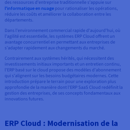
Documentation
Documentation
des ressources d'entreprise traditionnelle s'appuie sur
Tarifs
Roadmap & Changelog
Roadmap & Changelog
l'informatique en nuage
pour rationaliser les opérations,
Observabilité
Disponibilités par régions
réduire les coûts et améliorer la collaboration entre les
Documentation
Documentation
départements.
Roadmap & Changelog
Roadmap & Changelog
Roadmap & Changelog
Dans l'environnement commercial rapide d'aujourd'hui, où
l'agilité est essentielle, les systèmes ERP Cloud offrent un
avantage concurrentiel en permettant aux entreprises de
s'adapter rapidement aux changements du marché.
Contrairement aux systèmes hérités, qui nécessitent des
investissements initiaux importants et un entretien continu,
l'ERP basé sur le cloud propose des modèles d'abonnement
qui s'alignent sur les besoins budgétaires modernes. Cette
introduction prépare le terrain pour une exploration plus
approfondie de la manière dont l'ERP SaaS Cloud redéfinit la
gestion des entreprises, de ses concepts fondamentaux aux
innovations futures.
ERP Cloud : Modernisation de la