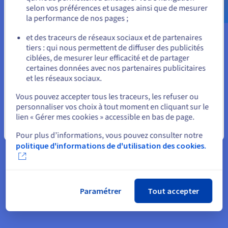
selon vos préférences et usages ainsi que de mesurer
de votre organisation.
la performance de nos pages ;
ou
Profitez d’une utilisation facilitée sur l'appareil de votre choix
et des traceurs de réseaux sociaux et de partenaires
pour plus de mobilité : ordinateur de bureau, téléphone
tiers : qui nous permettent de diffuser des publicités
Rester sur le site actuel
mobile ou tablette. Vous donnez ainsi plus de flexibilité à vos
ciblées, de mesurer leur efficacité et de partager
équipes et à votre organisation où que vous soyez et quand
certaines données avec nos partenaires publicitaires
vous en avez besoin.
et les réseaux sociaux.
Sélectionner un autre site web
Vous pouvez accepter tous les traceurs, les refuser ou
Exchange intègre également de nouvelles fonctionnalités
personnaliser vos choix à tout moment en cliquant sur le
permettant une gestion plus fine du calendrier des
lien « Gérer mes cookies » accessible en bas de page.
utilisateurs : gestion des absences plus complète et restriction
Fermer
du transfert de réunion. Par ailleurs, en tant
Pour plus d’informations, vous pouvez consulter notre
politique d'informations de d'utilisation des cookies.
qu'administrateur vous pouvez désormais intervenir plus
facilement sur le calendrier des collaborateurs afin de
supprimer des événements, si nécessaire.
Paramétrer
Tout accepter