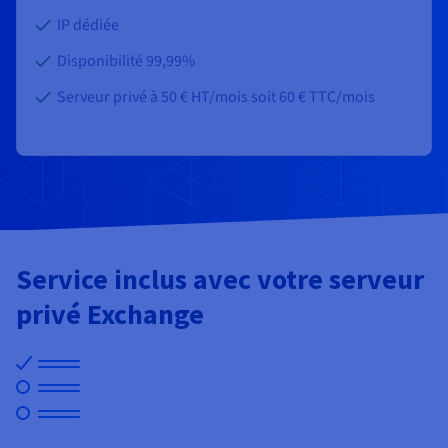
Documentation
Documentation
Tarifs
IP dédiée
Roadmap & Changelog
Roadmap & Changelog
Observabilité
Disponibilités par régions
Documentation
Disponibilité 99,99%
Documentation
Roadmap & Changelog
Roadmap & Changelog
Serveur privé à
50 €
HT/mois
soit
60 €
TTC/mois
Roadmap & Changelog
Service inclus avec votre serveur
privé Exchange