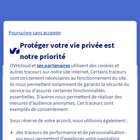
Poursuivre sans accepter
Protéger votre vie privée est
notre priorité
OVHcloud et
ses partenaires
utilisent des cookies et
autres traceurs sur notre site internet. Certains traceurs
sont strictement nécessaires au fonctionnement du site.
Ils nous permettent notamment de garantir la sécurité du
Vous semblez être localisé en États-
service ou d'assurer certaines fonctionnalités
essentielles. D’autres nous permettent de réaliser des
Unis.
mesures d’audience anonymes. Ces traceurs sont
exemptés de consentement.
Pour commander, rendez-vous sur le site de votre pays (États-
D’avantage de collaboration et de mobilité
Unis) et créez un compte.
Sous réserve de votre accord, nous utilisons également :
Profitez de l’ensemble des fonctionnalités collaboratives que
propose Exchange : partage des calendriers, des tâches et des
Allez sur le site États-Unis
des traceurs de performance et de personnalisation :
contacts pour faciliter les échanges et la collaboration au sein
qui nous permettent d’améliorer votre navigation
us.ovhcloud.com/
Anglais
USD - $