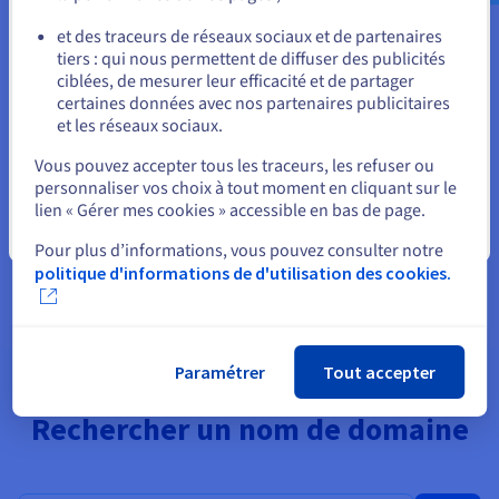
ou
prêter à confusion.
et des traceurs de réseaux sociaux et de partenaires
Assurez-vous que le domaine que vous avez choisi n’est
tiers : qui nous permettent de diffuser des publicités
Rester sur le site actuel
pas une
marque déposée
ou qu’il n’est pas déjà utilisé
ciblées, de mesurer leur efficacité et de partager
par une autre entité, afin d’éviter tout problème
certaines données avec nos partenaires publicitaires
juridique.
et les réseaux sociaux.
Choisissez une
extension de domaine
appropriée
Sélectionner un autre site web
(.com, .fr) qui correspond à la raison d’être et aux
Vous pouvez accepter tous les traceurs, les refuser ou
objectifs de votre entreprise.
personnaliser vos choix à tout moment en cliquant sur le
Protégez votre marque
en achetant différentes
lien « Gérer mes cookies » accessible en bas de page.
extensions de domaine et variations de votre nom afin
Fermer
d’empêcher vos concurrents de les acquérir.
Pour plus d’informations, vous pouvez consulter notre
politique d'informations de d'utilisation des cookies.
Paramétrer
Tout accepter
Rechercher un nom de domaine