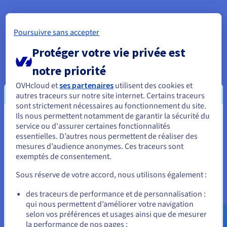
Poursuivre sans accepter
Protéger votre vie privée est
notre priorité
OVHcloud et
ses partenaires
utilisent des cookies et
autres traceurs sur notre site internet. Certains traceurs
sont strictement nécessaires au fonctionnement du site.
Ils nous permettent notamment de garantir la sécurité du
Vous semblez être localisé en États-
service ou d'assurer certaines fonctionnalités
essentielles. D’autres nous permettent de réaliser des
Unis.
mesures d’audience anonymes. Ces traceurs sont
exemptés de consentement.
Pour commander, rendez-vous sur le site de votre pays (États-
Unis) et créez un compte.
Sous réserve de votre accord, nous utilisons également :
Optez pour un
nom de domaine facile
à taper. Évitez
l’argot ou les orthographes complexes qui pourraient
Allez sur le site États-Unis
des traceurs de performance et de personnalisation :
dérouter la clientèle.
qui nous permettent d’améliorer votre navigation
us.ovhcloud.com/
Anglais
USD - $
Pensez à inclure votre ville ou votre département dans
selon vos préférences et usages ainsi que de mesurer
le domaine pour faciliter la
reconnaissance locale
.
la performance de nos pages ;
Évitez les chiffres et les traits d’union
car ils peuvent