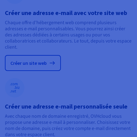
Documentation
Documentation
Tarifs
Roadmap & Changelog
Roadmap & Changelog
Observabilité
Créer une adresse e-mail avec votre site web
Disponibilités par régions
Documentation
Documentation
Chaque offre d’hébergement web comprend plusieurs
Roadmap & Changelog
Roadmap & Changelog
adresses e-mail personnalisables. Vous pourrez ainsi créer
Roadmap & Changelog
des adresses dédiées à certains usages ou pour vos
collaboratrices et collaborateurs. Le tout, depuis votre espace
client.
Créer un site web
Créer une adresse e-mail personnalisée seule
Avec chaque nom de domaine enregistré, OVHcloud vous
propose une adresse e-mail à personnaliser. Choisissez votre
nom de domaine, puis créez votre compte e-mail directement
dans votre espace client.