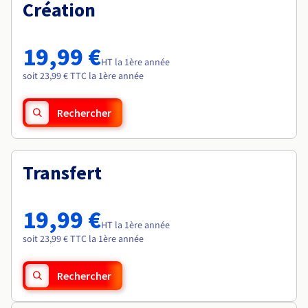
Documentation
Création
Roadmap & Changelog
Tarifs
Roadmap & Changelog
Observabilité
Disponibilités par régions
Documentation
Documentation
Roadmap & Changelog
19,99 €
Roadmap & Changelog
HT la 1ère année
Roadmap & Changelog
soit 23,99 € TTC la 1ère année
Rechercher
Transfert
19,99 €
HT la 1ère année
soit 23,99 € TTC la 1ère année
Rechercher