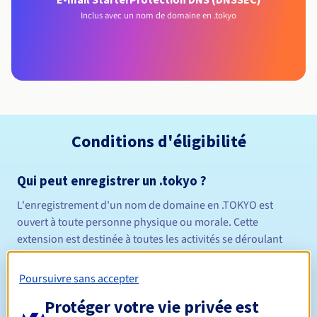
Inclus avec un nom de domaine en .tokyo
Conditions d'éligibilité
Qui peut enregistrer un .tokyo ?
L'enregistrement d'un nom de domaine en .TOKYO est
ouvert à toute personne physique ou morale. Cette
extension est destinée à toutes les activités se déroulant
dans la ville de Tokyo, la capitale du Japon.
Règles de gestion et notifications
Poursuivre sans accepter
Protéger votre vie privée est
Entre 1 et 10 ans
Durée de réservation