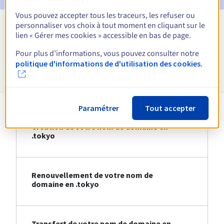
Vous pouvez accepter tous les traceurs, les refuser ou
personnaliser vos choix à tout moment en cliquant sur le
Voir toutes les extensions
lien « Gérer mes cookies » accessible en bas de page.
Pour plus d’informations, vous pouvez consulter notre
Informations sur le .tokyo
politique d'informations de d'utilisation des cookies.
Paramétrer
Tout accepter
Création de votre nom de domaine en
.tokyo
Renouvellement de votre nom de
domaine en .tokyo
Transfert de votre nom de domaine en