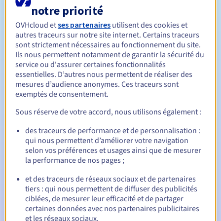
notre priorité
OVHcloud et
ses partenaires
utilisent des cookies et
autres traceurs sur notre site internet. Certains traceurs
Entre 1 et 9 ans
Durée de renouvellement
sont strictement nécessaires au fonctionnement du site.
Ils nous permettent notamment de garantir la sécurité du
service ou d'assurer certaines fonctionnalités
essentielles. D’autres nous permettent de réaliser des
30 jours
Période de rédemption
mesures d’audience anonymes. Ces traceurs sont
exemptés de consentement.
Sous réserve de votre accord, nous utilisons également :
Notifications automatiques :
des traceurs de performance et de personnalisation :
E-mails d'avertissement :
60, 30, 15, 7 et 3 jours avant la
qui nous permettent d’améliorer votre navigation
date d'échéance
selon vos préférences et usages ainsi que de mesurer
la performance de nos pages ;
E-mail le jour de l'expiration
pour notification de la
suspension du nom de domaine
et des traceurs de réseaux sociaux et de partenaires
tiers : qui nous permettent de diffuser des publicités
E-mail après la période de grâce de rédemption
pour
ciblées, de mesurer leur efficacité et de partager
notification de la suppression du nom de domaine
certaines données avec nos partenaires publicitaires
et les réseaux sociaux.