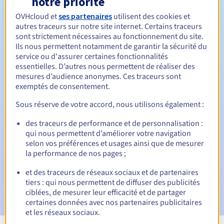
notre priorité
OVHcloud et
ses partenaires
utilisent des cookies et
Entre 1 et 10 ans
Durée de renouvellement
autres traceurs sur notre site internet. Certains traceurs
sont strictement nécessaires au fonctionnement du site.
Ils nous permettent notamment de garantir la sécurité du
service ou d'assurer certaines fonctionnalités
30 jours
Période de rédemption
essentielles. D’autres nous permettent de réaliser des
mesures d’audience anonymes. Ces traceurs sont
exemptés de consentement.
Notifications automatiques :
Sous réserve de votre accord, nous utilisons également :
E-mails d'avertissement :
60, 30, 15, 7 et 3 jours avant la
des traceurs de performance et de personnalisation :
date d'échéance
qui nous permettent d’améliorer votre navigation
selon vos préférences et usages ainsi que de mesurer
E-mail le jour de l'expiration
pour notification de la
la performance de nos pages ;
suspension du nom de domaine
et des traceurs de réseaux sociaux et de partenaires
E-mail après la période de grâce de rédemption
pour
tiers : qui nous permettent de diffuser des publicités
notification de la suppression du nom de domaine
ciblées, de mesurer leur efficacité et de partager
certaines données avec nos partenaires publicitaires
et les réseaux sociaux.