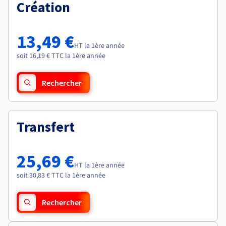
Documentation
Création
Roadmap & Changelog
Tarifs
Roadmap & Changelog
Observabilité
Disponibilités par régions
Documentation
Documentation
Roadmap & Changelog
13,49 €
Roadmap & Changelog
HT la 1ère année
Roadmap & Changelog
soit 16,19 € TTC la 1ère année
Rechercher
Transfert
25,69 €
HT la 1ère année
soit 30,83 € TTC la 1ère année
Rechercher