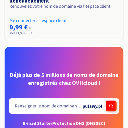
Renouvellement
Renouvelez votre nom de domaine via l'espace client
Me connecter à l'espace client
9,99 €
HT
soit 11,99 € TTC
Déjà plus de 5 millions de noms de domaine
enregistrés chez OVHcloud !
.
pulawy.pl
E-mail Starter
Protection DNS (DNSSEC)