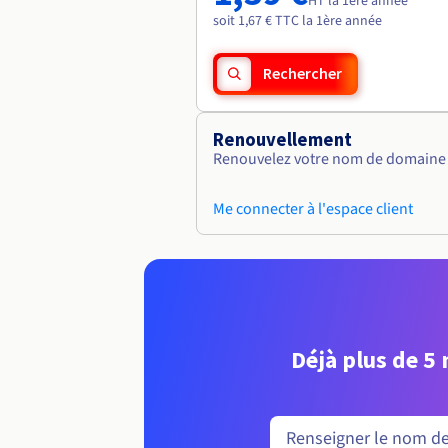
HT la 1ère année
soit 1,67 € TTC la 1ère année
Rechercher
Renouvellement
Renouvelez votre nom de domaine v
Me connecter à l'espace client
Déjà plus de 5