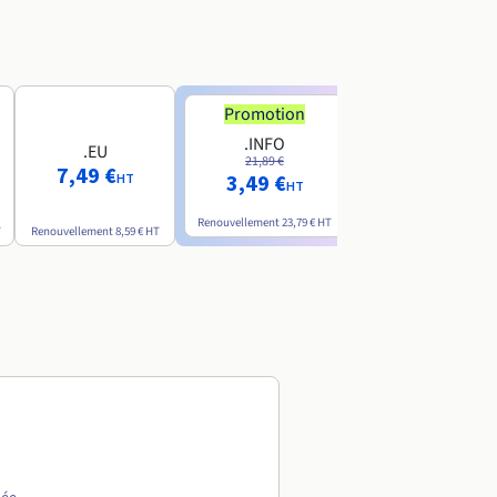
Promotion
Promotion
.INFO
.PRO
.EU
21,89 €
24,19 €
7,49 €
3,49 €
2,99 €
HT
HT
HT
Renouvellement
23,79 €
HT
Renouvellement
26,29 €
H
T
Renouvellement
8,59 €
HT