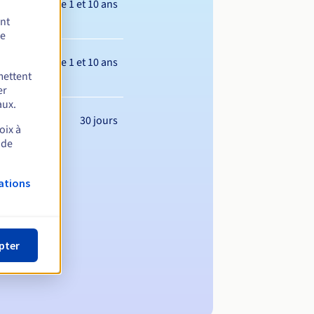
Entre 1 et 10 ans
ent
de
Entre 1 et 10 ans
mettent
er
aux.
30 jours
oix à
 de
ations
pter
m de domaine