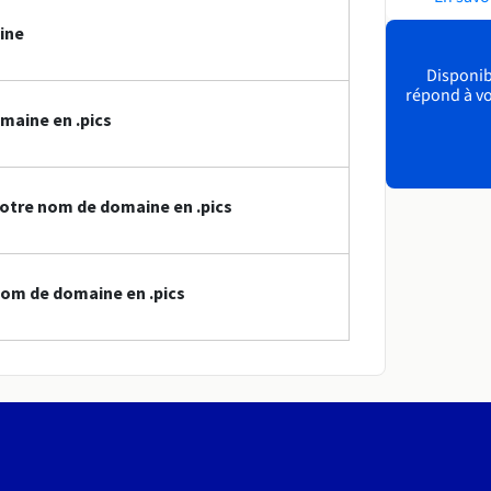
ine
Disponibl
répond à vo
maine en .pics
otre nom de domaine en .pics
om de domaine en .pics