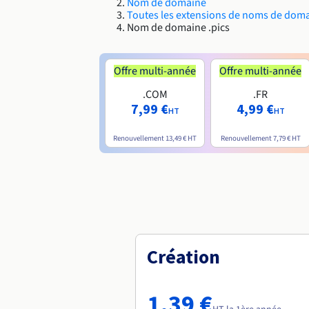
Nom de domaine
Toutes les extensions de noms de dom
Nom de domaine .pics
Offre multi-année
Offre multi-année
.COM
.FR
7,99 €
4,99 €
HT
HT
Renouvellement
13,49 €
HT
Renouvellement
7,79 €
HT
Création
1,39 €