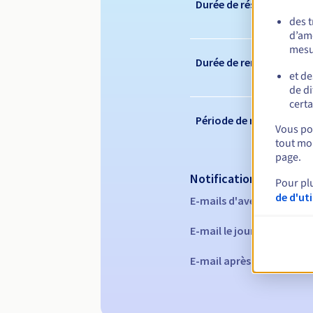
Durée de réservation
des 
d’amé
mesu
Durée de renouvelleme
et de
de di
certa
Période de rédemption
Vous pou
tout mom
page.
Notifications automati
Pour pl
de d'ut
E-mails d'avertissement 
E-mail le jour de l'expira
E-mail après la période 