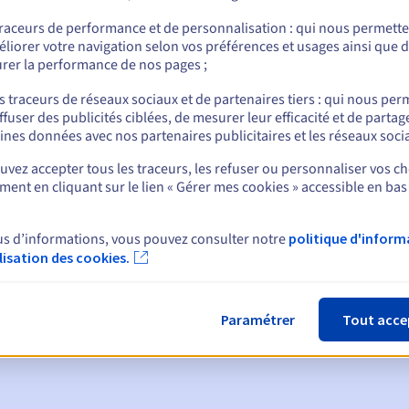
traceurs de performance et de personnalisation : qui nous permett
liorer votre navigation selon vos préférences et usages ainsi que 
rer la performance de nos pages ;
nt
s traceurs de réseaux sociaux et de partenaires tiers : qui nous per
ffuser des publicités ciblées, de mesurer leur efficacité et de partag
ines données avec nos partenaires publicitaires et les réseaux soci
vez accepter tous les traceurs, les refuser ou personnaliser vos ch
ent en cliquant sur le lien « Gérer mes cookies » accessible en bas
ques :
us d’informations, vous pouvez consulter notre
politique d'inform
ilisation des cookies.
:
60, 30, 15, 7 et 3 jours avant la date d'échéance
tion
pour notification de la suspension du nom de domaine
Paramétrer
Tout acce
de grâce de rédemption
pour notification de la suppression du no