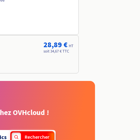
née
28,89 €
HT
soit 34,67 € TTC
chez OVHcloud !
ics
Rechercher