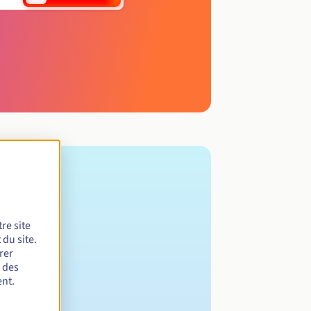
re site
du site.
rer
r des
nt.