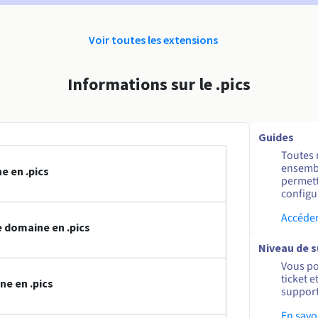
Voir toutes les extensions
Informations sur le .pics
Guides
Toutes 
ensembl
e en .pics
permett
configur
Accéder
 domaine en .pics
Niveau de 
Vous po
ticket 
e en .pics
support
En savo