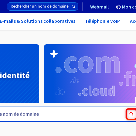
Webmail
Mon c
E-mails & Solutions collaboratives
Téléphonie VoIP
Ac
 identité