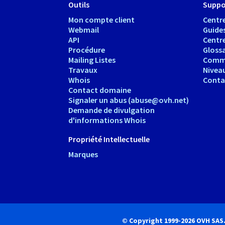
Outils
Suppo
Mon compte client
Centre
Webmail
Guide
API
Centr
Procédure
Glossa
Mailing Listes
Comm
Travaux
Nivea
Whois
Conta
Contact domaine
Signaler un abus (abuse@ovh.net)
Demande de divulgation
d'informations Whois
Propriété Intellectuelle
Marques
© Copyright 1999-2026 OVH SAS