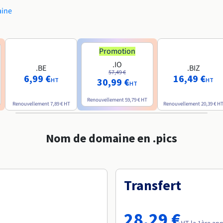
aine
Promotion
.IO
.BE
.BIZ
57,49 €
6,99 €
16,49 €
30,99 €
HT
HT
HT
Renouvellement
59,79 €
HT
Renouvellement
7,89 €
HT
Renouvellement
20,39 €
H
Nom de domaine en .pics
Transfert
28,29 €