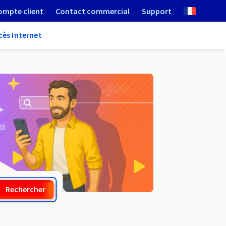
ompte client
Contact commercial
Support
cès Internet
.pictures
Rechercher