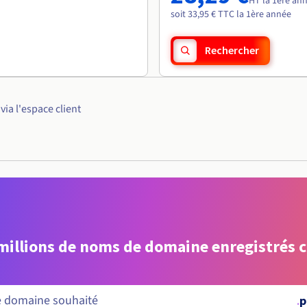
HT la 1ère an
soit 33,95 € TTC la 1ère année
Rechercher
ia l'espace client
 millions de noms de domaine enregistrés 
.
p