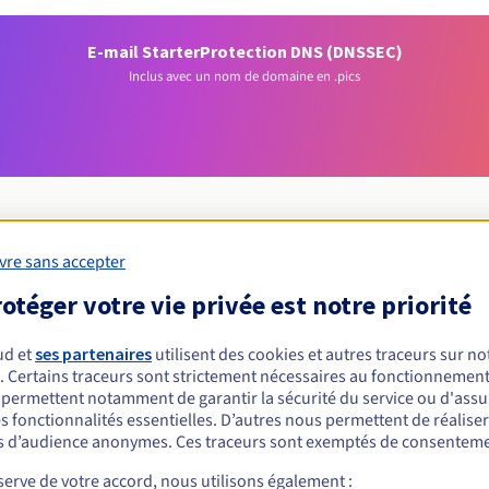
E-mail Starter
Protection DNS (DNSSEC)
Inclus avec un nom de domaine en .pics
vre sans accepter
Conditions d'éligibilité
otéger votre vie privée est notre priorité
ud et
ses partenaires
utilisent des cookies et autres traceurs sur not
un .pics ?
. Certains traceurs sont strictement nécessaires au fonctionnement 
nnes physiques ou morales, sans restriction géographique.
s permettent notamment de garantir la sécurité du service ou d'assu
s fonctionnalités essentielles. D’autres nous permettent de réalise
Règles de gestion et notifications
 d’audience anonymes. Ces traceurs sont exemptés de consenteme
erve de votre accord, nous utilisons également :