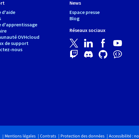
rt
News
 d'aide
Espace presse
s
Blog
e d'apprentissage
Réseaux sociaux
ire
unauté OVHcloud
ux de support
ctez-nous
Mentions légales
Contrats
Protection des données
Accessibilité : 
.