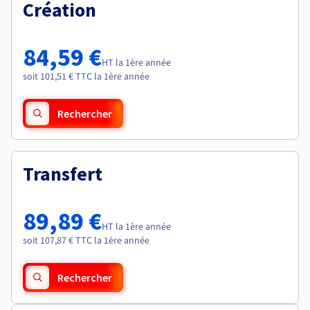
Documentation
Création
Roadmap & Changelog
Tarifs
Roadmap & Changelog
Observabilité
Disponibilités par régions
Documentation
Documentation
Roadmap & Changelog
84,59 €
Roadmap & Changelog
HT la 1ère année
Roadmap & Changelog
soit 101,51 € TTC la 1ère année
Rechercher
Transfert
89,89 €
HT la 1ère année
soit 107,87 € TTC la 1ère année
Rechercher