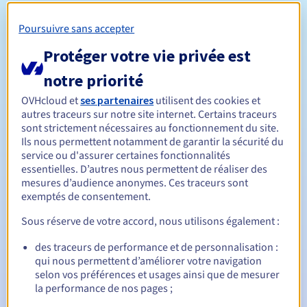
l'objet d'une vérification par le registre quant à l'éligibilité
du registrant dans les 2 jours ouvrés qui suivent
Poursuivre sans accepter
l'enregistrement.
Protéger votre vie privée est
Tout défaut dans ce processus de vérification pourra faire
l'objet d'une suppression du domaine par le registre.
notre priorité
Règles de gestion et notifications
OVHcloud et
ses partenaires
utilisent des cookies et
autres traceurs sur notre site internet. Certains traceurs
Entre 1 et 10 ans
Durée de réservation
sont strictement nécessaires au fonctionnement du site.
Ils nous permettent notamment de garantir la sécurité du
service ou d'assurer certaines fonctionnalités
essentielles. D’autres nous permettent de réaliser des
Entre 1 et 10 ans
Durée de renouvellement
mesures d’audience anonymes. Ces traceurs sont
exemptés de consentement.
Sous réserve de votre accord, nous utilisons également :
30 jours
Période de rédemption
des traceurs de performance et de personnalisation :
qui nous permettent d’améliorer votre navigation
selon vos préférences et usages ainsi que de mesurer
la performance de nos pages ;
Notifications automatiques :