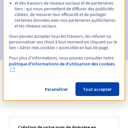
et des traceurs de réseaux sociaux et de partenaires
E-mails d'avertissement :
60, 30, 15, 7 et 3 jours avant la
tiers : qui nous permettent de diffuser des publicités
date d'échéance
ciblées, de mesurer leur efficacité et de partager
certaines données avec nos partenaires publicitaires
E-mail le jour de l'expiration
pour notification de la
et les réseaux sociaux.
suspension du nom de domaine
Vous pouvez accepter tous les traceurs, les refuser ou
E-mail après la période de grâce de rédemption
pour
personnaliser vos choix à tout moment en cliquant sur le
notification de la suppression du nom de domaine
lien « Gérer mes cookies » accessible en bas de page.
Pour plus d’informations, vous pouvez consulter notre
politique d'informations de d'utilisation des cookies.
Voir toutes les extensions
Paramétrer
Tout accepter
Informations sur le .law
Création de votre nom de domaine en