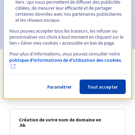
tiers : qui nous permettent de diffuser des publicités
ciblées, de mesurer leur efficacité et de partager
E-mail le jour de l'expiration
pour notification de la
suspension du nom de domaine
certaines données avec nos partenaires publicitaires
et les réseaux sociaux.
E-mail après la période de grâce de rédemption
pour
Vous pouvez accepter tous les traceurs, les refuser ou
notification de la suppression du nom de domaine
personnaliser vos choix à tout moment en cliquant sur le
lien « Gérer mes cookies » accessible en bas de page.
Pour plus d’informations, vous pouvez consulter notre
politique d'informations de d'utilisation des cookies.
Voir toutes les extensions
Informations sur le .hk
Paramétrer
Tout accepter
Création de votre nom de domaine en
.hk