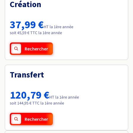
Documentation
Création
Roadmap & Changelog
Tarifs
Roadmap & Changelog
Observabilité
Disponibilités par régions
Documentation
Documentation
Roadmap & Changelog
37,99 €
Roadmap & Changelog
HT la 1ère année
Roadmap & Changelog
soit 45,59 € TTC la 1ère année
Rechercher
Transfert
120,79 €
HT la 1ère année
soit 144,95 € TTC la 1ère année
Rechercher