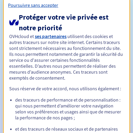
votre demande d'enregistrement d'un nom de domaine de
Poursuivre sans accepter
second niveau.
Protéger votre vie privée est
Règles de gestion et notifications
notre priorité
OVHcloud et
ses partenaires
utilisent des cookies et
Entre 1 et 10 ans
Durée de réservation
autres traceurs sur notre site internet. Certains traceurs
sont strictement nécessaires au fonctionnement du site.
Ils nous permettent notamment de garantir la sécurité du
service ou d'assurer certaines fonctionnalités
Entre 1 et 5 ans
Durée de renouvellement
essentielles. D’autres nous permettent de réaliser des
mesures d’audience anonymes. Ces traceurs sont
exemptés de consentement.
Sous réserve de votre accord, nous utilisons également :
Période de rédemption
des traceurs de performance et de personnalisation :
qui nous permettent d’améliorer votre navigation
selon vos préférences et usages ainsi que de mesurer
Notifications automatiques :
la performance de nos pages ;
E-mails d'avertissement :
60, 30, 15, 7 et 3 jours avant la
date d'échéance
et des traceurs de réseaux sociaux et de partenaires