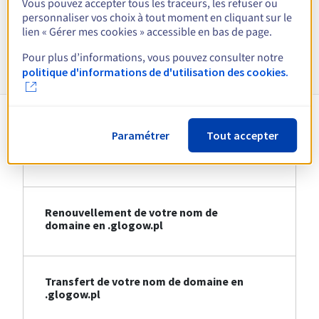
Vous pouvez accepter tous les traceurs, les refuser ou
Voir toutes les extensions
personnaliser vos choix à tout moment en cliquant sur le
lien « Gérer mes cookies » accessible en bas de page.
Informations sur le .glogow.pl
Pour plus d’informations, vous pouvez consulter notre
politique d'informations de d'utilisation des cookies.
Paramétrer
Tout accepter
Création de votre nom de domaine en
.glogow.pl
Renouvellement de votre nom de
domaine en .glogow.pl
Transfert de votre nom de domaine en
.glogow.pl