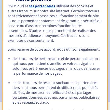
Entre 1 et 10 ans
Durée de renouvellement
OVHcloud et
ses partenaires
utilisent des cookies et
autres traceurs sur notre site internet. Certains traceurs
sont strictement nécessaires au fonctionnement du site.
Ils nous permettent notamment de garantir la sécurité du
Période de rédemption
service ou d'assurer certaines fonctionnalités
essentielles. D’autres nous permettent de réaliser des
mesures d’audience anonymes. Ces traceurs sont
exemptés de consentement.
Notifications automatiques :
Sous réserve de votre accord, nous utilisons également :
E-mails d'avertissement :
60, 30, 15, 7 et 3 jours avant la
date d'échéance
des traceurs de performance et de personnalisation :
qui nous permettent d’améliorer votre navigation
selon vos préférences et usages ainsi que de mesurer
E-mail le jour de l'expiration
pour notification de la
suspension du nom de domaine
la performance de nos pages ;
et des traceurs de réseaux sociaux et de partenaires
E-mail après la période de grâce de rédemption
pour
tiers : qui nous permettent de diffuser des publicités
notification de la suppression du nom de domaine
ciblées, de mesurer leur efficacité et de partager
certaines données avec nos partenaires publicitaires
et les réseaux sociaux.