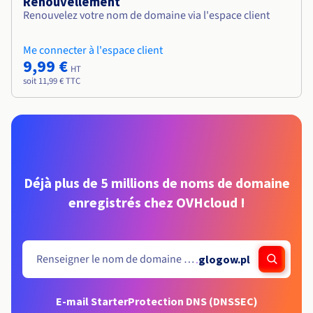
Renouvellement
Renouvelez votre nom de domaine via l'espace client
Me connecter à l'espace client
9,99 €
HT
soit 11,99 € TTC
Déjà plus de 5 millions de noms de domaine
enregistrés chez OVHcloud !
.
glogow.pl
E-mail Starter
Protection DNS (DNSSEC)