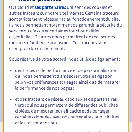
Entre 1 et 10 ans
Durée de renouvellement
OVHcloud et
ses partenaires
utilisent des cookies et
autres traceurs sur notre site internet. Certains traceurs
sont strictement nécessaires au fonctionnement du site.
Ils nous permettent notamment de garantir la sécurité du
Période de rédemption
service ou d'assurer certaines fonctionnalités
essentielles. D’autres nous permettent de réaliser des
mesures d’audience anonymes. Ces traceurs sont
exemptés de consentement.
Notifications automatiques :
Sous réserve de votre accord, nous utilisons également :
E-mails d'avertissement :
60, 30, 15, 7 et 3 jours avant la
date d'échéance
des traceurs de performance et de personnalisation :
qui nous permettent d’améliorer votre navigation
selon vos préférences et usages ainsi que de mesurer
E-mail le jour de l'expiration
pour notification de la
suspension du nom de domaine
la performance de nos pages ;
et des traceurs de réseaux sociaux et de partenaires
E-mail après la période de grâce de rédemption
pour
tiers : qui nous permettent de diffuser des publicités
notification de la suppression du nom de domaine
ciblées, de mesurer leur efficacité et de partager
certaines données avec nos partenaires publicitaires
et les réseaux sociaux.