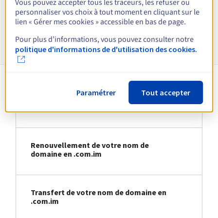
Vous pouvez accepter tous les traceurs, les refuser ou
Voir toutes les extensions
personnaliser vos choix à tout moment en cliquant sur le
lien « Gérer mes cookies » accessible en bas de page.
Informations sur le .com.im
Pour plus d’informations, vous pouvez consulter notre
politique d'informations de d'utilisation des cookies.
Paramétrer
Tout accepter
Création de votre nom de domaine en
.com.im
Renouvellement de votre nom de
domaine en .com.im
Transfert de votre nom de domaine en
.com.im