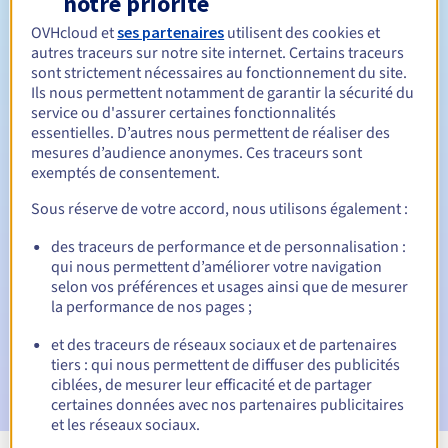
notre priorité
OVHcloud et
ses partenaires
utilisent des cookies et
Entre 1 et 10 ans
Durée de renouvellement
autres traceurs sur notre site internet. Certains traceurs
sont strictement nécessaires au fonctionnement du site.
Ils nous permettent notamment de garantir la sécurité du
service ou d'assurer certaines fonctionnalités
30 jours
Période de rédemption
essentielles. D’autres nous permettent de réaliser des
mesures d’audience anonymes. Ces traceurs sont
exemptés de consentement.
Notifications automatiques :
Sous réserve de votre accord, nous utilisons également :
E-mails d'avertissement :
60, 30, 15, 7 et 3 jours avant la
des traceurs de performance et de personnalisation :
date d'échéance
qui nous permettent d’améliorer votre navigation
selon vos préférences et usages ainsi que de mesurer
E-mail le jour de l'expiration
pour notification de la
la performance de nos pages ;
suspension du nom de domaine
et des traceurs de réseaux sociaux et de partenaires
E-mail après la période de grâce de rédemption
pour
tiers : qui nous permettent de diffuser des publicités
notification de la suppression du nom de domaine
ciblées, de mesurer leur efficacité et de partager
certaines données avec nos partenaires publicitaires
et les réseaux sociaux.