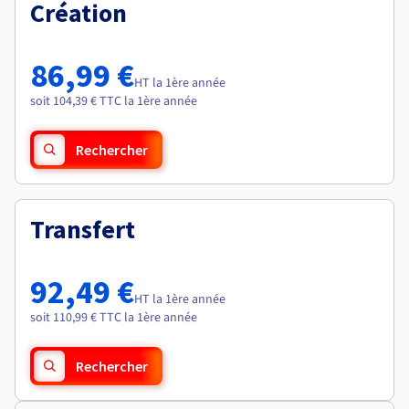
Documentation
Création
Roadmap & Changelog
Tarifs
Roadmap & Changelog
Observabilité
Disponibilités par régions
Documentation
Documentation
Roadmap & Changelog
86,99 €
Roadmap & Changelog
HT la 1ère année
Roadmap & Changelog
soit 104,39 € TTC la 1ère année
Rechercher
Transfert
92,49 €
HT la 1ère année
soit 110,99 € TTC la 1ère année
Rechercher