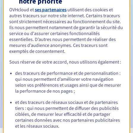
notre priorité
OVHcloud et
ses partenaires
utilisent des cookies et
Entre 1 et 10 ans
Durée de renouvellement
autres traceurs sur notre site internet. Certains traceurs
sont strictement nécessaires au fonctionnement du site.
Ils nous permettent notamment de garantir la sécurité du
service ou d'assurer certaines fonctionnalités
30 jours
Période de rédemption
essentielles. D’autres nous permettent de réaliser des
mesures d’audience anonymes. Ces traceurs sont
exemptés de consentement.
Notifications automatiques :
Sous réserve de votre accord, nous utilisons également :
E-mails d'avertissement :
60, 30, 15, 7 et 3 jours avant la
des traceurs de performance et de personnalisation :
date d'échéance
qui nous permettent d’améliorer votre navigation
selon vos préférences et usages ainsi que de mesurer
E-mail le jour de l'expiration
pour notification de la
la performance de nos pages ;
suspension du nom de domaine
et des traceurs de réseaux sociaux et de partenaires
E-mail après la période de grâce de rédemption
pour
tiers : qui nous permettent de diffuser des publicités
notification de la suppression du nom de domaine
ciblées, de mesurer leur efficacité et de partager
certaines données avec nos partenaires publicitaires
et les réseaux sociaux.