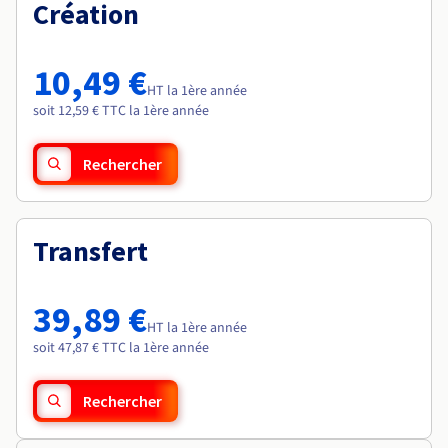
Documentation
Création
Roadmap & Changelog
Tarifs
Roadmap & Changelog
Observabilité
Disponibilités par régions
Documentation
Documentation
Roadmap & Changelog
10,49 €
Roadmap & Changelog
HT la 1ère année
Roadmap & Changelog
soit 12,59 € TTC la 1ère année
Rechercher
Transfert
39,89 €
HT la 1ère année
soit 47,87 € TTC la 1ère année
Rechercher