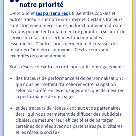
notre priorité
OVHcloud et
ses partenaires
utilisent des cookies et
Entre 1 et 10 ans
Durée de renouvellement
autres traceurs sur notre site internet. Certains traceurs
sont strictement nécessaires au fonctionnement du site.
Ils nous permettent notamment de garantir la sécurité du
service ou d'assurer certaines fonctionnalités
30 jours
Période de rédemption
essentielles. D’autres nous permettent de réaliser des
mesures d’audience anonymes. Ces traceurs sont
exemptés de consentement.
Sous réserve de votre accord, nous utilisons également :
Notifications automatiques :
E-mails d'avertissement :
60, 30, 15, 7 et 3 jours avant la
des traceurs de performance et de personnalisation :
date d'échéance
qui nous permettent d’améliorer votre navigation
selon vos préférences et usages ainsi que de mesurer
E-mail le jour de l'expiration
pour notification de la
la performance de nos pages ;
suspension du nom de domaine
et des traceurs de réseaux sociaux et de partenaires
tiers : qui nous permettent de diffuser des publicités
E-mail après la période de grâce de rédemption
pour
notification de la suppression du nom de domaine
ciblées, de mesurer leur efficacité et de partager
certaines données avec nos partenaires publicitaires
et les réseaux sociaux.