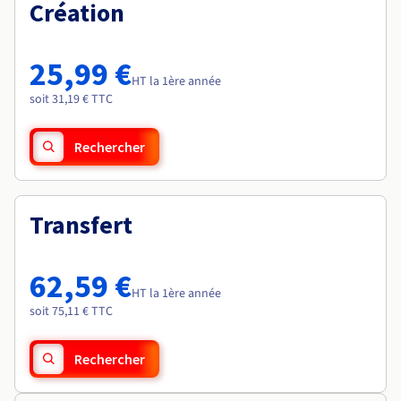
Documentation
Création
Roadmap & Changelog
Tarifs
Roadmap & Changelog
Observabilité
Disponibilités par régions
Documentation
Documentation
Roadmap & Changelog
25,99 €
Roadmap & Changelog
HT la 1ère année
Roadmap & Changelog
soit 31,19 € TTC
Rechercher
Transfert
62,59 €
HT la 1ère année
soit 75,11 € TTC
Rechercher