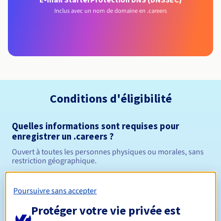
Inclus avec un nom de domaine en .careers
Conditions d'éligibilité
Quelles informations sont requises pour
enregistrer un .careers ?
Ouvert à toutes les personnes physiques ou morales, sans
restriction géographique.
Règles de gestion et notifications
Poursuivre sans accepter
Entre 1 et 10 ans
Protéger votre vie privée est
Durée de réservation