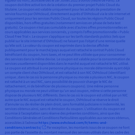
vigueur ou non), activable dès le 1er Juillet 2022 à 00h00 (heure de Paris). Le
coupon doit être activé lors de la création du premier projet Public Cloud du
titulaire. Le coupon est valable uniquement pour les achats de prestation de
service fournis par OVHcloud, directement auprès d’OVHcloud via le site internet et
uniquement pour les services Public Cloud, sur toutes les régions Public Cloud
disponibles, hors offres gratuites (notamment services en phase de beta test
gratuits). Ce coupon n’est pas cumulable avec d’autres offres promotionnelles en
cours applicables aux services concernés, y compris l’offre promotionnelle « Public
Cloud Free Trial ». Le coupon s’applique sur les tarifs standards publics (tels que
publié sur le site internet d’OVHcloud) ne faisant pas l’objet d’une remise quelle
qu’elle soit. La valeur du coupon est exprimée dans la devise affichée
publiquement pour le marché/pays auquel est rattaché le contrat Public Cloud
bénéficiant du coupon, hors taxes, et ne peut être utilisée que pour consommer
des services dans la même devise. Le coupon est valable pour la consommation de
services usuellement disponibles dans le marché auquel est rattaché le NIC utilisé.
Le coupon est attribué à une personne physique ou morale déterminée ayant déjà
un compte client chez OVHcloud, et est rattaché à son NIC OVHcloud (identifiant
unique ; dans le cas où la personne physique ou morale a plusieurs NIC, le coupon
est rattaché à un seul NIC, sans possibilité de pouvoir changer le NIC de
rattachement, ni de bénéficier de plusieurs coupons). Une même personne
physique ou morale ne peut utiliser qu’un seul coupon, même si cette personne
dispose de plusieurs NIC différents. Dans le cas où le coupon est utilisé par un NIC
autre que le NIC auquel est rattaché le coupon, OVHcloud se réserve le droit
d’annuler ou de résilier de plein droit, sans formalité judiciaire ni indemnité, les
services obtenus ainsi, sans ré-émission du coupon. L’utilisation du coupon est
soumise à l’acceptation sans réserve des présentes conditions, ainsi que des
Conditions Générales et Conditions Particulières applicables aux services obtenus,
accessibles à l’adresse
https://www.ovhcloud.com/fr/terms-and-
conditions/contracts/
Par exception, les montants issus de ce coupon ne font
pas partie de l’assiette du montant mensuel des services utilisés dans les cadre des