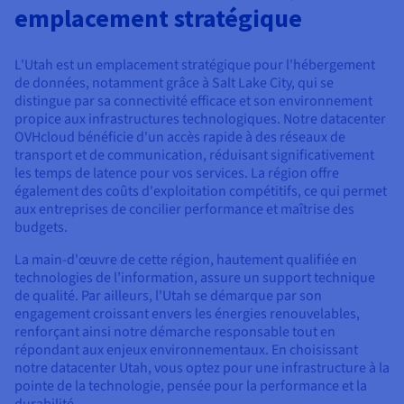
Documentation
Documentation
emplacement stratégique
Tarifs
Roadmap & Changelog
Roadmap & Changelog
Observabilité
Disponibilités par régions
Documentation
Documentation
L'Utah est un emplacement stratégique pour l'hébergement
Roadmap & Changelog
de données, notamment grâce à Salt Lake City, qui se
Roadmap & Changelog
Roadmap & Changelog
distingue par sa connectivité efficace et son environnement
propice aux infrastructures technologiques. Notre datacenter
OVHcloud bénéficie d'un accès rapide à des réseaux de
transport et de communication, réduisant significativement
les temps de latence pour vos services. La région offre
également des coûts d'exploitation compétitifs, ce qui permet
aux entreprises de concilier performance et maîtrise des
budgets.
La main-d'œuvre de cette région, hautement qualifiée en
technologies de l’information, assure un support technique
de qualité. Par ailleurs, l'Utah se démarque par son
engagement croissant envers les énergies renouvelables,
renforçant ainsi notre démarche responsable tout en
répondant aux enjeux environnementaux. En choisissant
notre datacenter Utah, vous optez pour une infrastructure à la
pointe de la technologie, pensée pour la performance et la
durabilité.