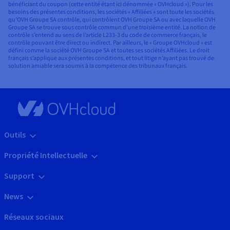
bénéficiant du coupon (cette entité étant ici dénommée « OVHcloud »). Pour les
besoins des présentes conditions, les sociétés « Affiliées » sont toute les sociétés
qu’OVH Groupe SA contrôle, qui contrôlent OVH Groupe SA ou avec laquelle OVH
Groupe SA se trouve sous contrôle commun d’une troisième entité. La notion de
contrôle s’entend au sens de l’article L233-3 du code de commerce français, le
contrôle pouvant être direct ou indirect. Par ailleurs, le « Groupe OVHcloud » est
défini comme la société OVH Groupe SA et toutes ses sociétés Affiliées. Le droit
français s’applique aux présentes conditions, et tout litige n’ayant pas trouvé de
solution amiable sera soumis à la compétence des tribunaux français.
Outils
Propriété Intellectuelle
Support
News
Réseaux sociaux