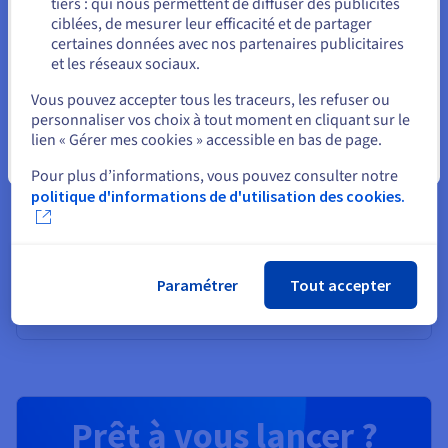
tiers : qui nous permettent de diffuser des publicités
Rester sur le site actuel
Explorez l’informatique quantique grâce à une
ciblées, de mesurer leur efficacité et de partager
plateforme unifiée : simulez, testez et exécutez vos
certaines données avec nos partenaires publicitaires
algorithmes sur des émulateurs et QPU en toute
et les réseaux sociaux.
simplicité.
Sélectionner un autre site web
Vous pouvez accepter tous les traceurs, les refuser ou
personnaliser vos choix à tout moment en cliquant sur le
Découvrir Quantum as a Service
lien « Gérer mes cookies » accessible en bas de page.
Fermer
Pour plus d’informations, vous pouvez consulter notre
Identité, sécurité et opérations
politique d'informations de d'utilisation des cookies.
Sécurisez, gérez et monitorez vos services cloud chez
OVHcloud
Paramétrer
Tout accepter
Découvrir Solutions Identité, sécurité et opérations
Prêt à vous lancer ?