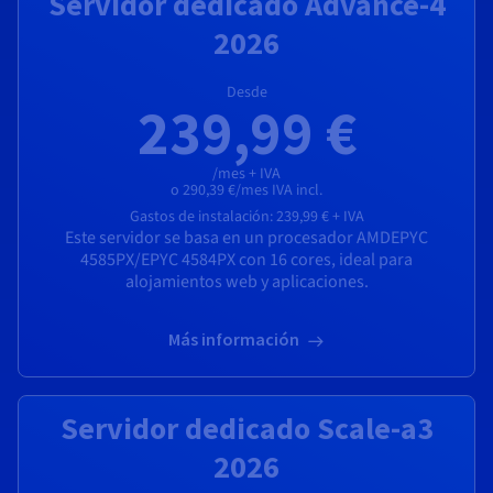
Servidor dedicado Advance-4
2026
Desde
239,99 €
/mes + IVA
o 290,39 €/mes IVA incl.
Gastos de instalación:
239,99 €
+ IVA
Este servidor se basa en un procesador
AMD
EPYC
4585PX
/
EPYC 4584PX
con
16
cores, ideal para
alojamientos web y aplicaciones.
Más información
Servidor dedicado Scale-a3
2026