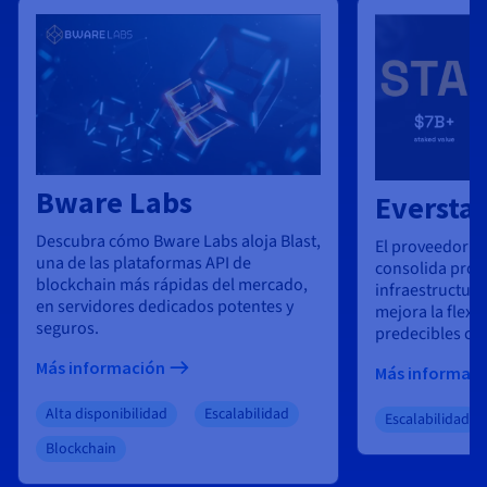
Bware Labs
Eversta
Descubra cómo Bware Labs aloja Blast,
El proveedor de
una de las plataformas API de
consolida prov
blockchain más rápidas del mercado,
infraestructura
en servidores dedicados potentes y
mejora la flexi
seguros.
predecibles c
Más información
Más informac
Alta disponibilidad
Escalabilidad
Escalabilidad
Blockchain