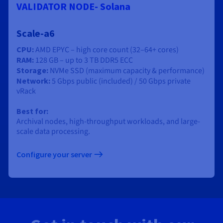
VALIDATOR NODE- Solana
Scale-a6
CPU:
AMD EPYC – high core count (32–64+ cores)
RAM:
128 GB – up to 3 TB DDR5 ECC
Storage:
NVMe SSD (maximum capacity & performance)
Network:
5 Gbps public (included) / 50 Gbps private
vRack
Best for:
Archival nodes, high-throughput workloads, and large-
scale data processing.
Configure your server