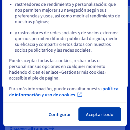
rastreadores de rendimiento y personalización: que
workload type
us.ovhcloud.com/
Inglés
USD - $
nos permiten mejorar su navegación según sus
preferencias y usos, así como medir el rendimiento de
nuestras páginas;
o
y rastreadores de redes sociales y de socios externos:
VALIDATOR & RPC - Ethereum, etc.
Permanezca en el sitio web actual
que nos permiten difundir publicidad dirigida, medir
su eficacia y compartir ciertos datos con nuestros
socios publicitarios y las redes sociales.
Advance-5
Seleccione otro sitio web
Puede aceptar todas las cookies, rechazarlas o
CPU:
AMD EPYC – 24 cores / 48 threads
personalizar sus opciones en cualquier momento
RAM:
96 GB – 512 GB DDR5 ECC
haciendo clic en el enlace «Gestionar mis cookies»
Storage:
NVMe SSD (configurable capacity)
accesible al pie de página.
Network:
3 Gbps public (included) / 25 Gbps private
Cerrar
vRack
Para más información, puede consultar nuestra
política
de información y uso de cookies.
Best for:
Production validators and moderate-traffic RPC nodes
Configurar
Aceptar todo
where cost efficiency matters.
Discover all ranges