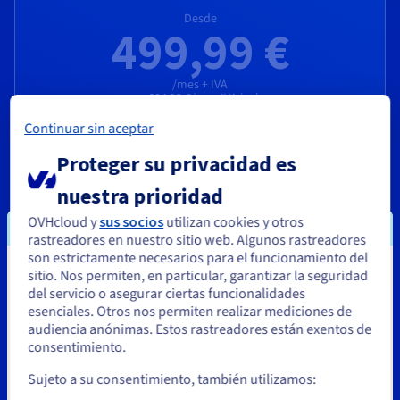
Desde
499,99 €
/mes + IVA
o 604,99 €/mes IVA incl.
Gastos de instalación:
499,99 €
+ IVA
Continuar sin aceptar
Servidor equipado con un procesador
AMD EPYC 9355
con
32
cores, perfecto para el alojamiento de bases de datos o
Proteger su privacidad es
el despliegue de infraestructuras de virtualización.
nuestra prioridad
Más información
OVHcloud y
sus socios
utilizan cookies y otros
rastreadores en nuestro sitio web. Algunos rastreadores
son estrictamente necesarios para el funcionamiento del
sitio. Nos permiten, en particular, garantizar la seguridad
Parece que está ubicado en Estados
del servicio o asegurar ciertas funcionalidades
Unidos
esenciales. Otros nos permiten realizar mediciones de
audiencia anónimas. Estos rastreadores están exentos de
Si quiere hacer un pedido desde Estados Unidos, deberá buscar
consentimiento.
el sitio web adecuado y crear una cuenta.
Example servers by
Sujeto a su consentimiento, también utilizamos:
Ve a la página web Estados Unidos