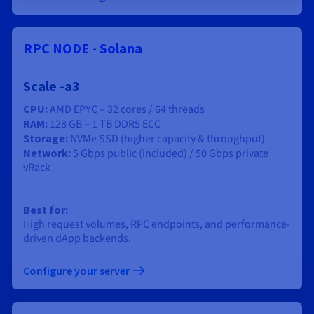
RPC NODE - Solana
Scale -a3
CPU:
AMD EPYC – 32 cores / 64 threads
RAM:
128 GB – 1 TB DDR5 ECC
Storage:
NVMe SSD (higher capacity & throughput)
Network:
5 Gbps public (included) / 50 Gbps private
vRack
Best for:
High request volumes, RPC endpoints, and performance-
driven dApp backends.
Configure your server