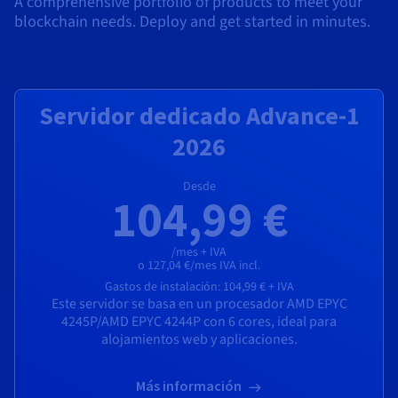
A comprehensive portfolio of products to meet your
blockchain needs. Deploy and get started in minutes.
Servidor dedicado Advance-1
2026
Desde
104,99 €
/mes + IVA
o 127,04 €/mes IVA incl.
Gastos de instalación:
104,99 €
+ IVA
Este servidor se basa en un procesador
AMD EPYC
4245P
/
AMD EPYC 4244P
con
6 cores
, ideal para
alojamientos web y aplicaciones.
Más información