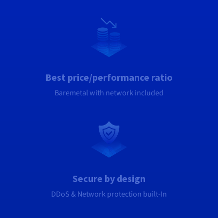
Documentación
Documentación
Documentación
Precios
Roadmap & Changelog
Roadmap & Changelog
Roadmap & Changelog
Observabilidad
Disponibilidad por regiones
Documentación
Roadmap & Changelog
Roadmap y Changelog
Best price/performance ratio
Baremetal with network included
Secure by design
DDoS & Network protection built-In