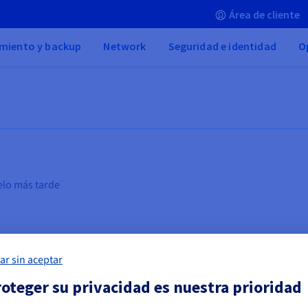
Área de cliente
miento y backup
Network
Seguridad e identidad
O
elo más tarde
ar sin aceptar
oteger su privacidad es nuestra prioridad
n
Computación confidencial
Ba