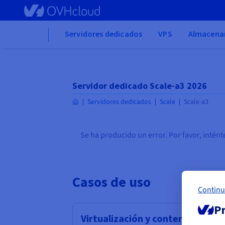
Skip
to
main
Home
Servidores dedicados
VPS
Almacena
content
Servidor dedicado Scale-a3 2026
Servidores dedicados
Scale
Scale-a3
Se ha producido un error. Por favor, intént
Casos de uso
Continu
Pr
Virtualización y contenerizació