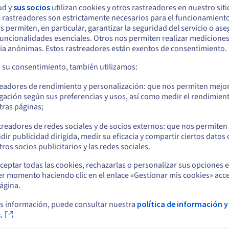
ud y
sus socios
utilizan cookies y otros rastreadores en nuestro sit
da
Los servidores Scale son perfectos para los
Se
 rastreadores son estrictamente necesarios para el funcionamiento
usos de la computación confidencial gracias a
ba
arece que está ubicado en Estados Unidos
os permiten, en particular, garantizar la seguridad del servicio o as
su arquitectura AMD EPYC de 5ª generación
Mo
 funcionalidades esenciales. Otros nos permiten realizar medicione
a
(Zen 5). Esta integra funciones avanzadas de
Fi
quiere hacer un pedido desde Estados Unidos, deberá buscar el sitio web
ia anónimas. Estos rastreadores están exentos de consentimiento.
cuado y crear una cuenta.
as.
cifrado por hardware, asegurando la
ser
protección de los datos en memoria y en
a su consentimiento, también utilizamos:
ejecución, sin afectar al rendimiento.
Ve a la página web Estados Unidos
readores de rendimiento y personalización: que nos permiten mejo
us.ovhcloud.com/
bare-metal
Inglés
USD - $
gación según sus preferencias y usos, así como medir el rendimien
tras páginas;
o
treadores de redes sociales y de socios externos: que nos permiten
dir publicidad dirigida, medir su eficacia y compartir ciertos datos
Permanezca en el sitio web actual
ros socios publicitarios y las redes sociales.
te
Noticias
ceptar todas las cookies, rechazarlas o personalizar sus opciones 
o de ayuda
Espacio de prensa
er momento haciendo clic en el enlace «Gestionar mis cookies» acce
Seleccione otro sitio web
Blog
ágina.
o de aprendizaje
Redes sociales
rio
s información, puede consultar nuestra
política de información y
unity
.
s de soporte
Cer