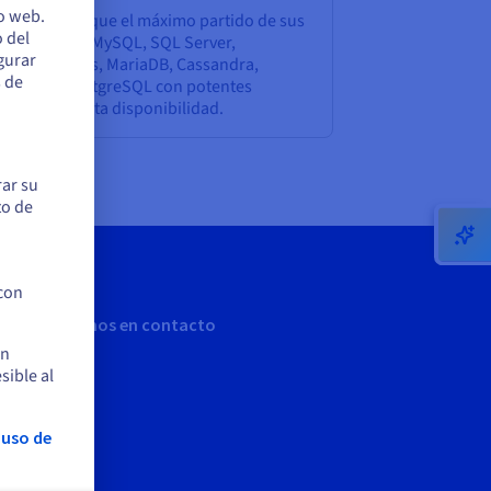
io web.
leccione y saque el máximo partido de sus
 del
ses de datos MySQL, SQL Server,
egurar
ngoDB, Redis, MariaDB, Cassandra,
s de
leMaker y PostgreSQL con potentes
vidores de alta disponibilidad.
rar su
to de
 con
Sigamos en contacto
en
sible al
 uso de
rar