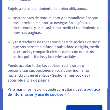
el sitio web adecuado y crear una cuenta.
con más de 2 millones de registros en 2024. Tanto las
Sujeto a su consentimiento, también utilizamos:
extensiones de dominio locales como las genéricas son las
preferidas por las empresas y usuarios particulares que
Ve a la página web Estados Unidos
rastreadores de rendimiento y personalización: que
buscan desarrollar su presencia online en España. A
us.ovhcloud.com/
Inglés
USD - $
nos permiten mejorar su navegación según sus
continuación, analizaremos algunas de las extensiones más
preferencias y usos, así como medir el rendimiento de
utilizadas en nuestro país, así como sus características y
nuestras páginas;
o
ventajas.
y rastreadores de redes sociales y de socios externos:
El .es, la extensión más representativa de España
Permanezca en el sitio web actual
que nos permiten difundir publicidad dirigida, medir
Como acabamos de ver, el
dominio .es
sigue siendo el
su eficacia y compartir ciertos datos con nuestros
dominio geográfico más popular entre los negocios que
socios publicitarios y las redes sociales.
desarrollan su actividad en el territorio español. Este
Seleccione otro sitio web
dominio, fácil de recordar, adquirir y renovar, ofrece múltiples
Puede aceptar todas las cookies, rechazarlas o
ventajas a los usuarios españoles y de habla hispana:
personalizar sus opciones en cualquier momento
haciendo clic en el enlace «Gestionar mis cookies»
Un dominio .es permite que los clientes españoles o de
accesible al pie de página.
habla hispana nos encuentren más fácilmente e
Cerrar
identifiquen nuestro sitio web con la cultura y la lengua
Para más información, puede consultar nuestra
política
españolas.
de información y uso de cookies.
El dominio geográfico .es permite mejorar el SEO local
al posicionar mejor nuestro sitio web en las búsquedas
realizadas en español y desde España.