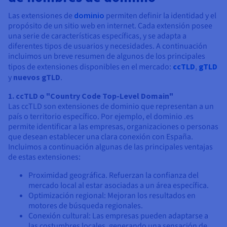
Documentación
Documentación
Documentación
Precios
Roadmap & Changelog
Roadmap & Changelog
Roadmap & Changelog
Observabilidad
Las extensiones de
dominio
permiten definir la identidad y el
Disponibilidad por regiones
propósito de un sitio web en internet. Cada extensión posee
Documentación
una serie de características específicas, y se adapta a
diferentes tipos de usuarios y necesidades. A continuación
Roadmap & Changelog
Roadmap y Changelog
incluimos un breve resumen de algunos de los principales
tipos de extensiones disponibles en el mercado:
ccTLD
,
gTLD
y
nuevos gTLD
.
1. ccTLD o "Country Code Top-Level Domain"
Las ccTLD son extensiones de dominio que representan a un
país o territorio específico. Por ejemplo, el dominio .es
permite identificar a las empresas, organizaciones o personas
que desean establecer una clara conexión con España.
Incluimos a continuación algunas de las principales ventajas
de estas extensiones:
Proximidad geográfica. Refuerzan la confianza del
mercado local al estar asociadas a un área específica.
Optimización regional: Mejoran los resultados en
motores de búsqueda regionales.
Conexión cultural: Las empresas pueden adaptarse a
las costumbres locales, generando una sensación de