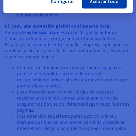
Configurar
Aceptar todo
Al estar gestionado por el organismo público Red.es,
este dominio ofrece mayor seguridad y confianza a los
usuarios nacionales.
El .com, una extensión global con impacto local
Aunque la
extensión .com
es conocida por su enfoque
global, este dominio sigue gozando de buena salud en
España, especialmente entre aquellas empresas que quieren
ampliar su alcance más allá de las fronteras locales. Estas son
algunas de sus ventajas:
Comprar un dominio .com nos permitirá llegar a un
público más amplio, así como disfrutar del
reconocimiento universal y de una mayor confianza por
parte de los usuarios.
Los sitios web .com son más fáciles de recordar:
registrar un dominio .com es una buena forma de
asegurarnos de que los visitantes llegan hasta nuestras
páginas.
Esta extensión es perfecta para negocios online y
startups que buscan una presencia sólida y creíble en
internet para llegar a un público cada vez más amplio.