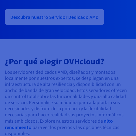
Documentación
Documentación
Documentación
Precios
Roadmap & Changelog
Roadmap & Changelog
Roadmap & Changelog
Observabilidad
Disponibilidad por regiones
Descubra nuestro Servidor Dedicado AMD
Documentación
Roadmap & Changelog
Roadmap y Changelog
¿Por qué elegir OVHcloud?
Los servidores dedicados AMD, diseñados y montados
localmente por nuestros expertos, se despliegan en una
infraestructura de alta resiliencia y disponibilidad con un
ancho de banda de gran velocidad. Estos servidores ofrecen
un control total sobre las funcionalidades y una alta calidad
de servicio. Personalice su máquina para adaptarla a sus
necesidades y disfrute de la potencia y la flexibilidad
necesarias para hacer realidad sus proyectos informáticos
más ambiciosos. Explore nuestros servidores de
alto
rendimiento
para ver los precios y las opciones técnicas
disponibles.