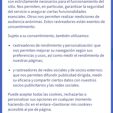
son estrictamente necesarios para el funcionamiento del
sitio. Nos permiten, en particular, garantizar la seguridad
Parece que está ubicado en Estados
del servicio o asegurar ciertas funcionalidades
Unidos
esenciales. Otros nos permiten realizar mediciones de
audiencia anónimas. Estos rastreadores están exentos de
Flexibilidad
Si quiere hacer un pedido desde Estados Unidos, deberá buscar
consentimiento.
el sitio web adecuado y crear una cuenta.
La flexibilidad de nuestras configuraciones le permitirá
Sujeto a su consentimiento, también utilizamos:
ofrecer una respuesta adaptada a las necesidades de sus
clientes. aumente la potencia de procesamiento, añada más
Ve a la página web Estados Unidos
rastreadores de rendimiento y personalización: que
almacenamiento o cambie el tamaño de la memoria RAM.
us.ovhcloud.com/
bare-metal
Inglés
USD - $
nos permiten mejorar su navegación según sus
También es posible desplegar un servidor dedicado de
preferencias y usos, así como medir el rendimiento de
nuestra gama
Storage
o cualquiera de nuestros
servidores a
nuestras páginas;
o
precio reducido
con hardware reacondicionado y la mejor
relación rendimiento-precio.
y rastreadores de redes sociales y de socios externos:
Permanezca en el sitio web actual
que nos permiten difundir publicidad dirigida, medir
su eficacia y compartir ciertos datos con nuestros
socios publicitarios y las redes sociales.
Seleccione otro sitio web
Seguridad
Puede aceptar todas las cookies, rechazarlas o
personalizar sus opciones en cualquier momento
Con una CPU AMD, sus datos empresariales críticos estarán
haciendo clic en el enlace «Gestionar mis cookies»
protegidos gracias a las funcionalidades punteras en materia
accesible al pie de página.
Cerrar
de seguridad de AMD, diseñadas con el fin de combatir las