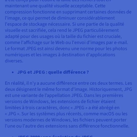
Documentation
Documentation
maintenant une qualité visuelle acceptable. Cette
Tarifs
Roadmap & Changelog
Roadmap & Changelog
Observabilité
compression fonctionne en supprimant certaines données de
Disponibilités par régions
Documentation
l'image, ce qui permet de diminuer considérablement
Documentation
Roadmap & Changelog
l'espace de stockage nécessaire. Si une partie de la qualité
Roadmap & Changelog
Roadmap & Changelog
visuelle est sacrifiée, cela rend le JPEG particulièrement
adapté pour des usages où la taille du fichier est cruciale,
comme l'affichage sur le Web ou l'envoi d'images par e-mail.
Le format JPEG est ainsi devenu une norme pour les photos
numériques et les images à destination d'applications
diverses.
JPG et JPEG : quelle différence ?
En réalité, il n'y a aucune différence entre ces deux termes. Les
deux désignent le même format d'image. Historiquement, JPG
est une variante de l’appellation JPEG. Dans les premières
versions de Windows, les extensions de fichier étaient
limitées à trois caractères, donc « JPEG » a été abrégé en
« JPG ». Sur les systèmes plus récents, comme macOS ou les
versions modernes de Windows, les fichiers peuvent porter
l'une ou l'autre des extensions sans différence fonctionnelle.