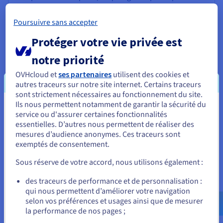
l'image reste intacte après la compression. Le PNG est
idéal pour les images nécessitant une transparence,
Poursuivre sans accepter
comme les logos ou les graphiques. Cependant, les
fichiers PNG sont généralement plus volumineux que les
Protéger votre vie privée est
fichiers JPEG.
notre priorité
OVHcloud et
ses partenaires
utilisent des cookies et
autres traceurs sur notre site internet. Certains traceurs
RAW :
sont strictement nécessaires au fonctionnement du site.
Ils nous permettent notamment de garantir la sécurité du
Le format RAW (de l’anglais « raw », « brut » en français)
Vous semblez être localisé en États-
service ou d'assurer certaines fonctionnalités
est utilisé par les appareils photo numériques pour
essentielles. D’autres nous permettent de réaliser des
Unis.
capturer des images avec un minimum de traitement
mesures d’audience anonymes. Ces traceurs sont
interne. Les fichiers RAW contiennent toutes les données
exemptés de consentement.
Pour commander, rendez-vous sur le site de votre pays (États-
brutes capturées par le capteur, ce qui permet une
Unis) et créez un compte.
flexibilité maximale en post-traitement, mais nécessite
Sous réserve de votre accord, nous utilisons également :
un logiciel spécialisé pour l'édition.
Allez sur le site États-Unis
des traceurs de performance et de personnalisation :
qui nous permettent d’améliorer votre navigation
us.ovhcloud.com/
learn
Anglais
USD - $
selon vos préférences et usages ainsi que de mesurer
la performance de nos pages ;
GIF (Graphics Interchange Format) :
ou