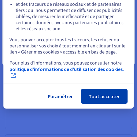
et des traceurs de réseaux sociaux et de partenaires
Le GIF est un autre format couramment utilisé,
tiers : qui nous permettent de diffuser des publicités
principalement pour les images animées. Il utilise une
Rester sur le site actuel
ciblées, de mesurer leur efficacité et de partager
palette de couleurs limitée à 256 couleurs, ce qui le rend
certaines données avec nos partenaires publicitaires
moins adapté pour les photos, mais idéal pour les
et les réseaux sociaux.
graphiques simples avec de larges aplats de couleurs.
Sélectionner un autre site web
Vous pouvez accepter tous les traceurs, les refuser ou
personnaliser vos choix à tout moment en cliquant sur le
lien « Gérer mes cookies » accessible en bas de page.
Fermer
Pour plus d’informations, vous pouvez consulter notre
PDF (Portable Document Format) :
politique d'informations de d'utilisation des cookies.
Bien que principalement utilisé pour les documents, le
PDF peut également contenir des images. Il est souvent
utilisé pour les brochures, les affiches ou d'autres
Paramétrer
Tout accepter
documents qui nécessitent un format fixe.