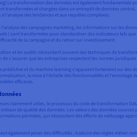
ng) La transformation des données est également fondamentale p
nt transformées et chargées dans un entrepôt de données central, c
 à l'analyse des tendances et aux requêtes complexes.
s l’analyse des campagnes marketing, les informations sur les don
eb ) sont transformées pour standardiser des indicateurs tels que 
efficacité de la campagne et du retour sur investissement.
tation et les audits nécessitent souvent des techniques de transfo
in de s'assurer que les entreprises respectent les normes juridiques 
se prédictive et du machine learning s'appuient fortement sur des d
alisation, la mise à l'échelle des fonctionnalités et l'encodage de
odèles efficaces.
 données
nces clairement utiles, le processus du code de transformation Data
initiaux de qualité des données. Les valeurs des données sources 
formations périmées, qui nécessitent des efforts de nettoyage app
eut également poser des difficultés ; traduire des règles métier c