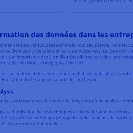
surcharger les systèmes ni per
ormation des données dans les entre
 format, sont souvent saluées comme le nouveau pétrole, mais tout 
éverrouillent leur vraie valeur et leurs connaissances. Le code de 
r sur son importance dans le milieu des affaires, car elle a une inci
rendre des décisions stratégiques éclairées.
ées en un format de valeurs cohérent, fiable et utilisable, les entr
s et atteindre les objectifs dont elles ont besoin.
alysis
nnées sont répandues et font partie intégrante d’une analyse commer
x cas d’utilisation de ces techniques est l’amélioration des servic
utils de veille économique pour générer des tableaux de bord et des 
 et les mesures opérationnelles.