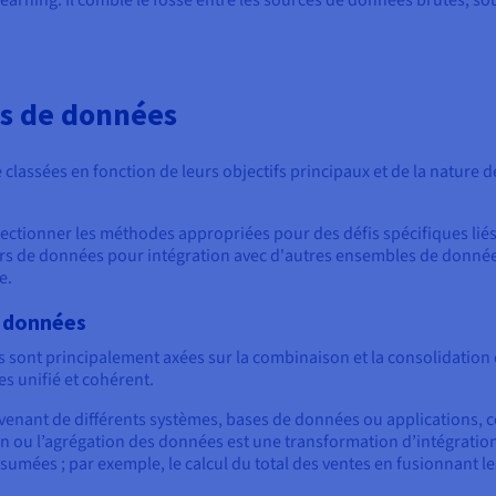
arning. Il comble le fossé entre les sources de données brutes, sou
ns de données
classées en fonction de leurs objectifs principaux et de la nature
ctionner les méthodes appropriées pour des défis spécifiques liés
rs de données pour intégration avec d'autres ensembles de données
e.
e données
 sont principalement axées sur la combinaison et la consolidatio
s unifié et cohérent.
enant de différents systèmes, bases de données ou applications, c
ion ou l’agrégation des données est une transformation d’intégrati
umées ; par exemple, le calcul du total des ventes en fusionnant l