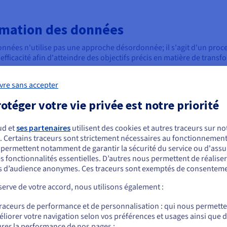
rmation des données
données n'utilise pas une approche désordonnée; il s'agit d'un pro
efficacité afin d'atteindre des objectifs précis en matière de transf
 définies, allant de la compréhension initiale des données sources à
vre sans accepter
die sur le moment où ces opérations doivent avoir lieu.
otéger votre vie privée est notre priorité
rmation des données
Planification et synch
ud et
ses partenaires
utilisent des cookies et autres traceurs sur not
transformation des d
ps que nous passons à
. Certains traceurs sont strictement nécessaires au fonctionnement 
ous semblez être localisé en États-Unis.
nt généralement une séquence
s permettent notamment de garantir la sécurité du service ou d'assu
La planification et le calend
couverte et le profilage des
s fonctionnalités essentielles. D’autres nous permettent de réalise
données nécessitent des cons
r commander, rendez-vous sur le site de votre pays (États-Unis) et créez un
rces sont examinées de
 d’audience anonymes. Ces traceurs sont exemptés de consenteme
qui ont un impact direct sur l
mpte.
 structure, leur contenu,
du système. Les transformati
erve de votre accord, nous utilisons également :
manières en fonction des beso
Allez sur le site États-Unis
des données.
traceurs de performance et de personnalisation : qui nous permett
ntielle pour définir les
us.ovhcloud.com/
Anglais
USD - $
liorer votre navigation selon vos préférences et usages ainsi que 
erte, les règles de
Le traitement par lots est un
rer la performance de nos pages ;
e sont définies. Cela implique