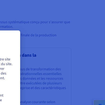
cessus systématique conçu pour s'assurer que
ormation.
 la livraison finale de la production
ronisation dans la
re site
onnées
du site.
rer
rier des processus de transformation des
r des
idérations opérationnelles essentielles
nt.
a fraîcheur des données et les ressources
ons peuvent être exécutées de plusieurs
ins de l'entreprise et des caractéristiques
ent
de
e approche d'analyse courante selon