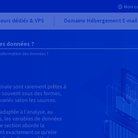
Mon c
eurs dédiés & VPS
Domaine Hébergement E-mail
des données ?
ansformation des données ?
inale sont rarement prêtes à
te souvent sous des formes,
variés selon les sources.
 adaptée à l'analyse, au
s, les variables de données
te section aborde la
nt exactement ce qu'elle