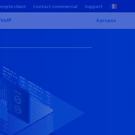
ompte client
Contact commercial
Support
 VoIP
À propos