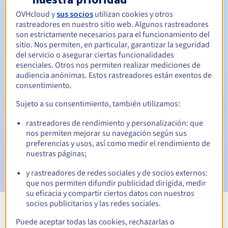
OVHcloud y
sus socios
utilizan cookies y otros
rastreadores en nuestro sitio web. Algunos rastreadores
30 días
Período de redención
son estrictamente necesarios para el funcionamiento del
sitio. Nos permiten, en particular, garantizar la seguridad
del servicio o asegurar ciertas funcionalidades
esenciales. Otros nos permiten realizar mediciones de
Notificaciones automáticas:
audiencia anónimas. Estos rastreadores están exentos de
consentimiento.
Emails de aviso:
60, 30, 15, 7 y 3 días antes de la fecha de
vencimiento
Sujeto a su consentimiento, también utilizamos:
Email el día del vencimiento
para notificar la suspensión
rastreadores de rendimiento y personalización: que
del nombre de dominio
nos permiten mejorar su navegación según sus
preferencias y usos, así como medir el rendimiento de
nuestras páginas;
Email tras el Redemption Grace Period
para notificar la
eliminación del nombre de dominio
y rastreadores de redes sociales y de socios externos:
que nos permiten difundir publicidad dirigida, medir
su eficacia y compartir ciertos datos con nuestros
socios publicitarios y las redes sociales.
Ver todas las extensiones
Puede aceptar todas las cookies, rechazarlas o