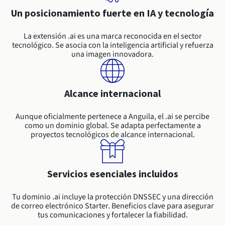
Documentación
Roadmap & Changelog
Precios
Roadmap & Changelog
Un posicionamiento fuerte en IA y tecnología
Observabilidad
Disponibilidad por regiones
Documentación
La extensión .ai es una marca reconocida en el sector
Roadmap & Changelog
tecnológico. Se asocia con la inteligencia artificial y refuerza
Roadmap y Changelog
una imagen innovadora.
Alcance internacional
Aunque oficialmente pertenece a Anguila, el .ai se percibe
como un dominio global. Se adapta perfectamente a
proyectos tecnológicos de alcance internacional.
Servicios esenciales incluidos
Tu dominio .ai incluye la protección DNSSEC y una dirección
de correo electrónico Starter. Beneficios clave para asegurar
tus comunicaciones y fortalecer la fiabilidad.