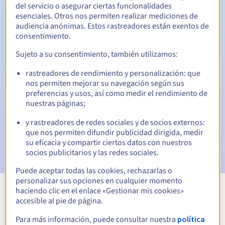
del servicio o asegurar ciertas funcionalidades
esenciales. Otros nos permiten realizar mediciones de
5 días
Período de redención
audiencia anónimas. Estos rastreadores están exentos de
consentimiento.
Sujeto a su consentimiento, también utilizamos:
Notificaciones automáticas:
rastreadores de rendimiento y personalización: que
Emails de aviso:
60, 30, 15, 7 y 3 días antes de la fecha de
nos permiten mejorar su navegación según sus
vencimiento
preferencias y usos, así como medir el rendimiento de
nuestras páginas;
Email el día del vencimiento
para notificar la suspensión
del nombre de dominio
y rastreadores de redes sociales y de socios externos:
que nos permiten difundir publicidad dirigida, medir
Email tras el Redemption Grace Period
para notificar la
su eficacia y compartir ciertos datos con nuestros
eliminación del nombre de dominio
socios publicitarios y las redes sociales.
Puede aceptar todas las cookies, rechazarlas o
personalizar sus opciones en cualquier momento
haciendo clic en el enlace «Gestionar mis cookies»
Ver todas las extensiones
accesible al pie de página.
Para más información, puede consultar nuestra
política