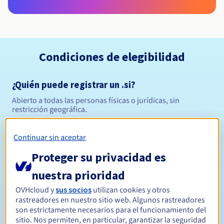
Condiciones de elegibilidad
¿Quién puede registrar un .si?
Abierto a todas las personas físicas o jurídicas, sin
restricción geográfica.
Reglas de gestión y notificaciones
Continuar sin aceptar
Proteger su privacidad es
Entre 1 y 4 años
Período de registro
nuestra prioridad
OVHcloud y
sus socios
utilizan cookies y otros
Entre 1 y 4 años
Período de renovación
rastreadores en nuestro sitio web. Algunos rastreadores
son estrictamente necesarios para el funcionamiento del
sitio. Nos permiten, en particular, garantizar la seguridad