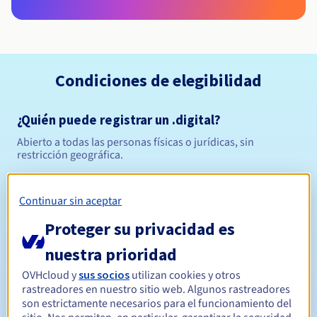
Condiciones de elegibilidad
¿Quién puede registrar un .digital?
Abierto a todas las personas físicas o jurídicas, sin
restricción geográfica.
Reglas de gestión y notificaciones
Continuar sin aceptar
Entre 1 y 10 años
Período de registro
Proteger su privacidad es
nuestra prioridad
OVHcloud y
sus socios
utilizan cookies y otros
Entre 1 y 10 años
Período de renovación
rastreadores en nuestro sitio web. Algunos rastreadores
son estrictamente necesarios para el funcionamiento del