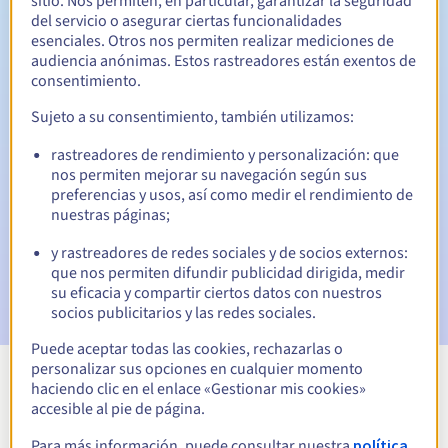
sitio. Nos permiten, en particular, garantizar la seguridad
del servicio o asegurar ciertas funcionalidades
30 días
Período de redención
esenciales. Otros nos permiten realizar mediciones de
audiencia anónimas. Estos rastreadores están exentos de
consentimiento.
Notificaciones automáticas:
Sujeto a su consentimiento, también utilizamos:
Emails de aviso:
60, 30, 15, 7 y 3 días antes de la fecha de
rastreadores de rendimiento y personalización: que
vencimiento
nos permiten mejorar su navegación según sus
preferencias y usos, así como medir el rendimiento de
Email el día del vencimiento
para notificar la suspensión
nuestras páginas;
del nombre de dominio
y rastreadores de redes sociales y de socios externos:
Email tras el Redemption Grace Period
para notificar la
que nos permiten difundir publicidad dirigida, medir
eliminación del nombre de dominio
su eficacia y compartir ciertos datos con nuestros
socios publicitarios y las redes sociales.
Puede aceptar todas las cookies, rechazarlas o
personalizar sus opciones en cualquier momento
haciendo clic en el enlace «Gestionar mis cookies»
Ver todas las extensiones
accesible al pie de página.
Para más información, puede consultar nuestra
política