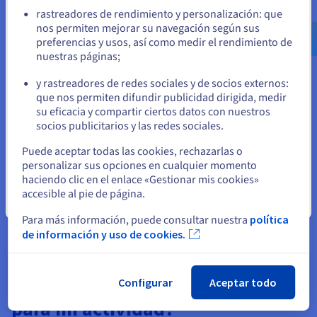
Ve a la página web Estados Unidos
registrar su dominio. Consulte la
lista completa de
rastreadores de rendimiento y personalización: que
us.ovhcloud.com/
Inglés
USD - $
nuestras extensiones
y encuentre aquella que mejor se
nos permiten mejorar su navegación según sus
adapta a su actividad: turismo, tecnología, desarrollo, e-
preferencias y usos, así como medir el rendimiento de
commerce, etc. ¡También puede reservar varios
nuestras páginas;
o
dominios diferentes!
y rastreadores de redes sociales y de socios externos:
Nuestra herramienta
Whois
le permite ponerse en
Permanezca en el sitio web actual
que nos permiten difundir publicidad dirigida, medir
contacto con el propietario del dominio y consultar
su eficacia y compartir ciertos datos con nuestros
información como la fecha de creación del dominio, su
socios publicitarios y las redes sociales.
registro, etc.
Otra opción es adquirir el dominio en el mercado
Seleccione otro sitio web
Puede aceptar todas las cookies, rechazarlas o
secundario, siempre que este esté disponible para la
personalizar sus opciones en cualquier momento
venta. Si el dominio está disponible, se indicará con una
haciendo clic en el enlace «Gestionar mis cookies»
etiqueta. En este caso, OVHcloud actúa como tercero de
accesible al pie de página.
confianza entre el comprador y el revendedor
Cerrar
protegiendo la transacción y las operaciones de
Para más información, puede consultar nuestra
política
transferencia.
de información y uso de cookies.
¿Cómo elegir el mejor dominio
Configurar
Aceptar todo
para mi actividad?