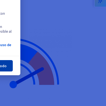
 con
en
sible al
 uso de
rar
todo