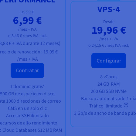
VPS-4
19,99 €
6,99 €
Desde
19,96 €
/mes + IVA
o
8,46 €
/mes IVA incl.
/mes + IVA
3,88 €
+ IVA
durante 12 meses)
o
24,15 €
/mes IVA incl.
recio de renovación :
19,99 €
/mes + IVA
Configurar
Contratar
8 vCores
24 GB
RAM
1 dominio gratis*
200 GB SSD NVMe
500 GB de espacio en disco
Backup automatizado 1 dí
ta 1000 direcciones de correo
Tráfico ilimitado
CMS en un solo clic
3 Gb/s de ancho de banda púb
Acceso SSH ilimitado
ecursos de alto rendimiento
 Cloud Databases 512 MB RAM