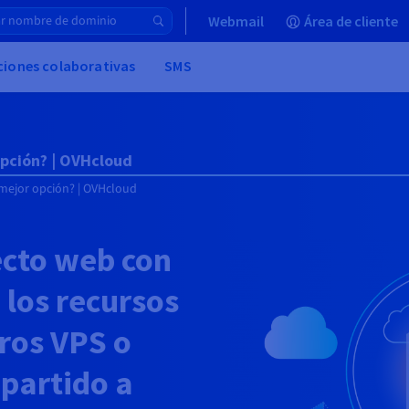
Webmail
Área de cliente
uciones colaborativas
SMS
opción? | OVHcloud
 mejor opción? | OVHcloud
ecto web con
a los recursos
ros VPS o
partido a