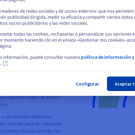
o
treadores de redes sociales y de socios externos: que nos permiten
dir publicidad dirigida, medir su eficacia y compartir ciertos datos
 tráfico, una gestión fluida del
Permanezca en el sitio web actual
ros socios publicitarios y las redes sociales.
s. Y es que los visitantes pierden
can tarda demasiado tiempo en
ceptar todas las cookies, rechazarlas o personalizar sus opciones 
er momento haciendo clic en el enlace «Gestionar mis cookies» acce
Seleccione otro sitio web
 más de 2 segundos en mostrar su
ágina.
aquí
).
s información, puede consultar nuestra
política de información y
stros alojamientos
.
Cer
 utilizar opciones como nuestro
uales. Así pues, esta solución es
ocionales. Esta gestión eficaz
Configurar
Aceptar 
tos períodos de tiempo resulta
e registran niveles de tráfico
rce.
s a sus recursos dedicados,
yor libertad para dar respuesta
o intenso. En este sentido, los