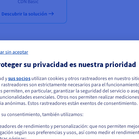
CDN Basic
Descubrir la solución
ar sin aceptar
rvidor privado virtual (VPS)
oteger su privacidad es nuestra prioridad
o compartido al crear su primer sitio web, ya que estos ofrecen p
ud y
sus socios
utilizan cookies y otros rastreadores en nuestro sit
 web, certificados SSL y almacenamiento en una gran red de máquinas
 rastreadores son estrictamente necesarios para el funcionamiento
arece que está ubicado en Estados Unidos
lificación del proceso de desarrollo son algunas de las principales
os permiten, en particular, garantizar la seguridad del servicio o as
 funcionalidades esenciales. Otros nos permiten realizar medicione
quiere hacer un pedido desde Estados Unidos, deberá buscar el sitio web
cursos compartidos de los planes de alojamiento, ya que estos serv
ia anónimas. Estos rastreadores están exentos de consentimiento.
cuado y crear una cuenta.
en términos de configuración, acceso y funcionalidades (acceso «ro
a su consentimiento, también utilizamos:
 programa de software que desee. Sin embargo, el usuario necesita
Ve a la página web Estados Unidos
operativo y configurar las aplicaciones.
readores de rendimiento y personalización: que nos permiten mejo
us.ovhcloud.com/
Inglés
USD - $
gación según sus preferencias y usos, así como medir el rendimien
es que debemos tener en cuenta. ¡Sigamos investigando!
tras páginas;