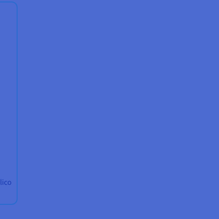
a
lico