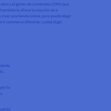
rativo y el gestor de contenidos (CMS) que
también le ofrece la solución de e-
rear una tienda online, pero puede elegir
e e-commerce diferente: ¡usted elige!
stante,
lo,
 por lo
su
 cuando