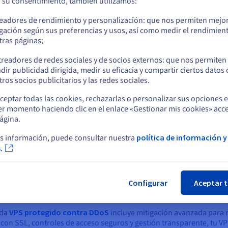
a su consentimiento, también utilizamos:
Ve a la página web Estados Unidos
readores de rendimiento y personalización: que nos permiten mejo
us.ovhcloud.com/
Inglés
USD - $
gación según sus preferencias y usos, así como medir el rendimien
tras páginas;
o
d para tus despliegues Agradables?
treadores de redes sociales y de socios externos: que nos permiten
dir publicidad dirigida, medir su eficacia y compartir ciertos datos
Permanezca en el sitio web actual
Node.js)
ros socios publicitarios y las redes sociales.
iguraciones de Node.js en un
VPS Ubuntu
diseñado para despliegu
ceptar todas las cookies, rechazarlas o personalizar sus opciones 
mitiéndote centrarte en tu proyecto en lugar de en la configuración.
er momento haciendo clic en el enlace «Gestionar mis cookies» acce
Seleccione otro sitio web
código continuas a medida que tu aplicación crece.
ágina.
s información, puede consultar nuestra
política de información y
.
Cer
, pruebas o una nueva aplicación, luego escala la CPU, la memoria
S de OVHcloud están diseñadas para evolucionar con tus aplicacion
errumpir tu sitio web.
Configurar
Aceptar 
ada
VPS protegido contra DDoS
incluye mitigación avanzada para m
on SSL, controles de acceso seguros y gestión transparente, tu VP