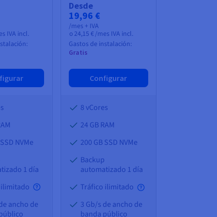
Desde
19,96 €
/mes + IVA
s IVA incl.
o
24,15 €
/mes IVA incl.
stalación:
Gastos de instalación:
Gratis
figurar
Configurar
es
8 vCores
RAM
24 GB
RAM
 SSD NVMe
200 GB SSD NVMe
p
Backup
tizado 1 día
automatizado 1 día
 ilimitado
Tráfico ilimitado
 de ancho de
3 Gb/s de ancho de
público
banda público