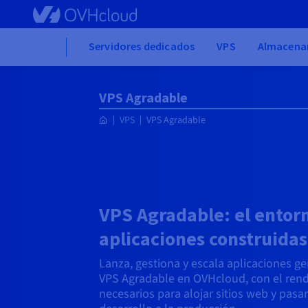
Skip to main content
Home
Servidores dedicados
VPS
Almacena
VPS Agradable
VPS
VPS Agradable
VPS Agradable: el entorn
aplicaciones construidas
Lanza, gestiona y escala aplicaciones ge
VPS Agradable en OVHcloud, con el rend
necesarios para alojar sitios web y pasa