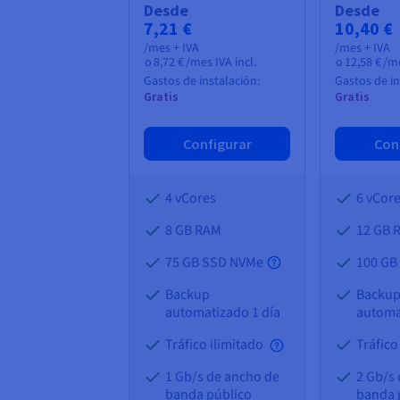
Desde
Desde
7,21 €
10,40 €
/mes + IVA
/mes + IVA
o
8,72 €
/mes IVA incl.
o
12,58 €
/me
Gastos de instalación:
Gastos de in
Gratis
Gratis
Configurar
Con
4 vCores
6 vCor
8 GB
RAM
12 GB
75 GB SSD NVMe
100 GB
Backup
Backu
automatizado 1 día
automa
Tráfico ilimitado
Tráfico
1 Gb/s de ancho de
2 Gb/s
banda público
banda 