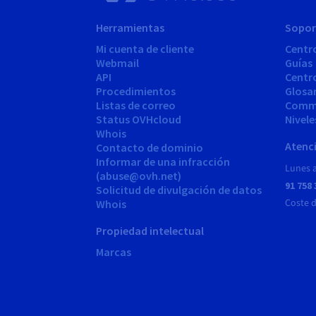
Herramientas
Sopor
Mi cuenta de cliente
Centr
Webmail
Guías
API
Centr
Procedimientos
Glosa
Listas de correo
Comm
Status OVHcloud
Nivele
Whois
Atenci
Contacto de dominio
Informar de una infracción
Lunes a
(abuse@ovh.net)
91 758 
Solicitud de divulgación de datos
Coste 
Whois
Propiedad intelectual
Marcas