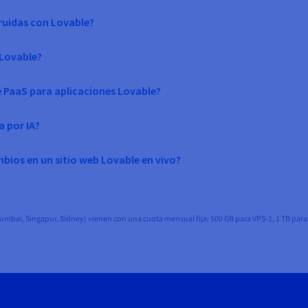
ruidas con Lovable?
 Lovable?
 PaaS para aplicaciones Lovable?
 por IA?
ios en un sitio web Lovable en vivo?
Mumbai, Singapur, Sídney) vienen con una cuota mensual fija: 500 GB para VPS-1, 1 TB para V