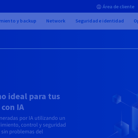
Área de cliente
miento y backup
Network
Seguridad e identidad
O
o ideal para tus
 con IA
neradas por IA utilizando un
imiento, control y seguridad
r sin problemas del