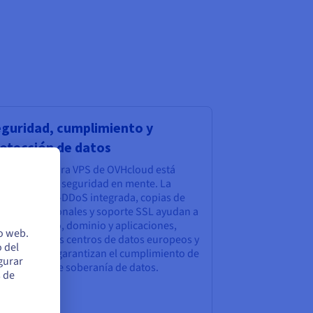
guridad, cumplimiento y
otección de datos
 infraestructura VPS de OVHcloud está
señada con la seguridad en mente. La
otección Anti-DDoS integrada, copias de
guridad opcionales y soporte SSL ayudan a
teger tu sitio, dominio y aplicaciones,
io web.
entras que los centros de datos europeos y
 del
tificaciones garantizan el cumplimiento de
egurar
 requisitos de soberanía de datos.
s de