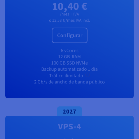
10,40 €
/mes + IVA
o
12,58 €
/mes IVA incl.
Configurar
6 vCores
12 GB
RAM
100 GB SSD NVMe
Backup automatizado 1 día
Tráfico ilimitado
2 Gb/s de ancho de banda público
2027
VPS-4