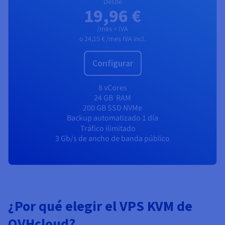
Desde
19,96 €
/mes + IVA
o
24,15 €
/mes IVA incl.
Configurar
8 vCores
24 GB
RAM
200 GB SSD NVMe
Backup automatizado 1 día
Tráfico ilimitado
3 Gb/s de ancho de banda público
¿Por qué elegir el VPS KVM de
OVHcloud?