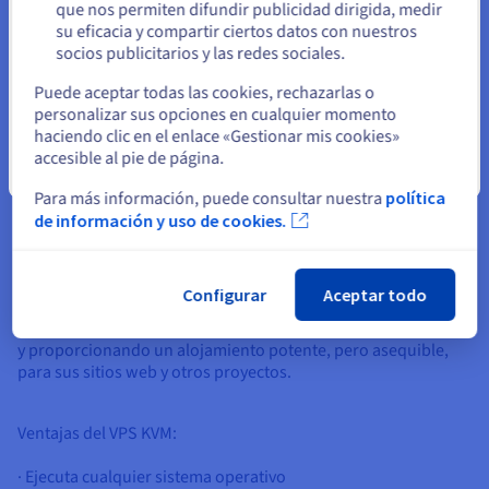
protección anti-DDoS. Los VPS KVM están basados en Linux y
Permanezca en el sitio web actual
que nos permiten difundir publicidad dirigida, medir
también se enfrentan a menos amenazas de seguridad que
su eficacia y compartir ciertos datos con nuestros
una solución propietaria, por lo que disfrutan de una gran
socios publicitarios y las redes sociales.
comunidad dedicada a solucionar los fallos de seguridad.
Seleccione otro sitio web
Puede aceptar todas las cookies, rechazarlas o
personalizar sus opciones en cualquier momento
haciendo clic en el enlace «Gestionar mis cookies»
accesible al pie de página.
Cerrar
¿Por qué elegir el VPS KVM?
Para más información, puede consultar nuestra
política
de información y uso de cookies.
Nuestra solución VPS KVM le ofrece un alojamiento sencillo y
fiable. KVM es una tecnología de virtualización integrada en
Linux que permite crear múltiples máquinas virtuales
Configurar
Aceptar todo
aisladas. El KVM VPS está combinado con nuestra potente
plataforma de VPS, actuando como un hipervisor de alto nivel
y proporcionando un alojamiento potente, pero asequible,
para sus sitios web y otros proyectos.
Ventajas del VPS KVM:
· Ejecuta cualquier sistema operativo