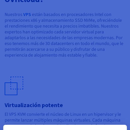
Nuestros
VPS
están basados en procesadores Intel con
prestaciones x86 y almacenamiento SSD NVMe, ofreciéndole
el rendimiento que necesita a precios imbatibles. Nuestros
expertos han optimizado cada servidor virtual para
adaptarlos a las necesidades de las empresas modernas. Por
eso tenemos más de 30 datacenters en todo el mundo, que le
permitirán acercarse a su público y disfrutar de una
experiencia de alojamiento más estable y fiable.
Virtualización potente
El VPS KVM convierte el núcleo de Linux en un hipervisor y le
permite lanzar múltiples máquinas virtuales. Cada máquina
tiene su propio hardware virtualizado y puede funcionar en