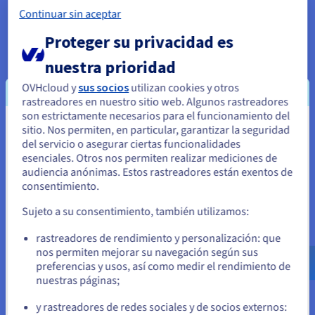
cualquier sistema operativo, proporcionándole una solución
Continuar sin aceptar
de virtualización flexible y fiable.
Proteger su privacidad es
nuestra prioridad
OVHcloud y
sus socios
utilizan cookies y otros
rastreadores en nuestro sitio web. Algunos rastreadores
Alto rendimiento
son estrictamente necesarios para el funcionamiento del
sitio. Nos permiten, en particular, garantizar la seguridad
Parece que está ubicado en Estados
El VPS KVM es mucho más potente que un alojamiento
del servicio o asegurar ciertas funcionalidades
compartido estándar. KVM ofrece el rendimiento de un
Unidos
esenciales. Otros nos permiten realizar mediciones de
hipervisor de nivel 1 y se beneficia de una escalabilidad y
audiencia anónimas. Estos rastreadores están exentos de
Si quiere hacer un pedido desde Estados Unidos, deberá buscar
fiabilidad superiores gracias al kernel de Linux.
consentimiento.
el sitio web adecuado y crear una cuenta.
Sujeto a su consentimiento, también utilizamos:
Ve a la página web Estados Unidos
rastreadores de rendimiento y personalización: que
us.ovhcloud.com/
Inglés
USD - $
nos permiten mejorar su navegación según sus
preferencias y usos, así como medir el rendimiento de
Seguridad reforzada
nuestras páginas;
o
Para proteger sus datos, todos nuestros servidores incluyen
y rastreadores de redes sociales y de socios externos: