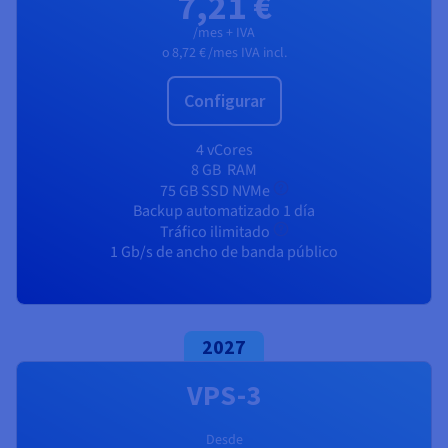
7,21 €
Documentación
Documentación
Documentación
Precios
Roadmap & Changelog
Roadmap & Changelog
Roadmap & Changelog
Observabilidad
/mes + IVA
Disponibilidad por regiones
o
8,72 €
/mes IVA incl.
Documentación
Roadmap & Changelog
Roadmap y Changelog
Configurar
4 vCores
8 GB
RAM
75 GB SSD NVMe
Backup automatizado 1 día
Tráfico ilimitado
1 Gb/s de ancho de banda público
2027
VPS-3
Desde