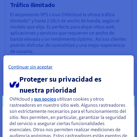
Tráfico ilimitado
El alojamiento VPS Linux OVHcloud le ofrece tráfico
ilimitado* y hasta 2 Gb/s de ancho de banda, según el
modelo que elija. Es perfecto para alojar sitios web,
aplicaciones y servicios que requieren un ancho de
banda elevado y un rendimiento óptimo. Así sus clientes
podrán disfrutar de comodidad y una mejor experiencia
de usuario.
* Excepto en datacenters situados en las regiones de
Continuar sin aceptar
Asia-Pacífico.
Proteger su privacidad es
nuestra prioridad
OVHcloud y
sus socios
utilizan cookies y otros
rastreadores en nuestro sitio web. Algunos rastreadores
son estrictamente necesarios para el funcionamiento del
sitio. Nos permiten, en particular, garantizar la seguridad
Opciones de backup
Parece que está ubicado en Estados
del servicio o asegurar ciertas funcionalidades
Unidos
Sus datos están totalmente protegidos con nuestras
esenciales. Otros nos permiten realizar mediciones de
opciones de backup en VPS Linux. Con un espacio de
audiencia anónimas. Estos rastreadores están exentos de