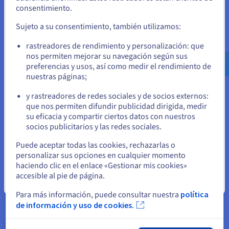
Si quiere hacer un pedido desde Estados Unidos, deberá buscar
almacenamiento externo y la función de copia
consentimiento.
el sitio web adecuado y crear una cuenta.
instantánea, podrá crear una copia instantánea de su
servidor desde el área de cliente de OVHcloud. Puede
Sujeto a su consentimiento, también utilizamos:
estar tranquilo sabiendo que su sitio web, aplicaciones y
Ve a la página web Estados Unidos
rastreadores de rendimiento y personalización: que
datos críticos están respaldados de manera segura.
us.ovhcloud.com/
vps
Inglés
USD - $
nos permiten mejorar su navegación según sus
preferencias y usos, así como medir el rendimiento de
nuestras páginas;
o
y rastreadores de redes sociales y de socios externos:
Permanezca en el sitio web actual
que nos permiten difundir publicidad dirigida, medir
su eficacia y compartir ciertos datos con nuestros
socios publicitarios y las redes sociales.
Seleccione otro sitio web
Puede aceptar todas las cookies, rechazarlas o
personalizar sus opciones en cualquier momento
Disponibilidad
haciendo clic en el enlace «Gestionar mis cookies»
Nuestro VPS Linux está construido sobre una sólida
accesible al pie de página.
Cerrar
infraestructura cloud que garantiza una alta
disponibilidad para los entornos de producción y las
Para más información, puede consultar nuestra
política
aplicaciones empresariales. Con una baja latencia y una
de información y uso de cookies.
disponibilidad de hardware respaldada por SLA, se
garantiza un servicio rápido y estable para su sitio web,