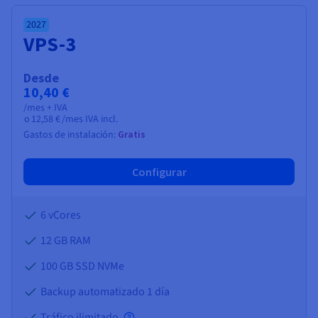
2027
VPS-3
Desde
10,40 €
/mes + IVA
o
12,58 €
/mes IVA incl.
Gastos de instalación:
Gratis
Configurar
6 vCores
12 GB
RAM
100 GB SSD NVMe
Backup automatizado 1 día
Tráfico ilimitado