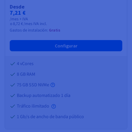
Documentación
Documentación
Documentación
Precios
Desde
Roadmap & Changelog
Roadmap & Changelog
Roadmap & Changelog
Observabilidad
7,21 €
Disponibilidad por regiones
/mes + IVA
Documentación
o
8,72 €
/mes IVA incl.
Roadmap & Changelog
Roadmap y Changelog
Gastos de instalación:
Gratis
Configurar
4 vCores
8 GB
RAM
75 GB SSD NVMe
Backup automatizado 1 día
Tráfico ilimitado
1 Gb/s de ancho de banda público