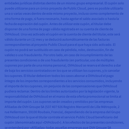
entidades jurídicas distintas dentro de un mismo grupo empresarial. El cupón solo
puede utilizarse para un único proyecto de Public Cloud, pero es posible utilizarlo
una o varias veces dentro de este mismo proyecto, incluso como complemento de
otra forma de pago, si fuera necesario, hasta agotar el saldo asociado o hasta la
fecha de expiración del cupón. Antes de utilizar este cupón, el titular debe
disponer de una forma de pago válida registrada en su cuenta de cliente de
OVHcloud. Una vez activado el cupón en la cuenta de cliente del titular, este será
válido durante un (1) mes y se deducirá automáticamente de las facturas
correspondientes al proyecto Public Cloud para el que haya sido activado. El
cupón no podrá ser sustituido en caso de pérdida, robo, destrucción, fin de
validez o uso fraudulento. Por otro lado, en caso de incumplimiento de las
presentes condiciones o de uso fraudulento (en particular, uso de múltiples
cupones por parte de una misma persona), OVHcloud se reserva el derecho a dar
de baja los servicios contratados en los que se utilizan los cupones, y/o cancelar
los cupones. El titular deberá en todos los casos abonar a OVHcloud el pago
íntegro de los importes correspondientes a los servicios consumidos, incluyendo
el importe de los cupones, sin perjuicio de las compensaciones que OVHcloud
pudiera reclamar. Dentro de los límites autorizados por la legislación vigente, la
responsabilidad de OVHcloud en el marco de esta oferta promocional se limita al
importe del cupón. Los cupones serán creados y emitidos por las empresas
Afiliadas de OVH Groupe SA (537 407 926 Registro Mercantil de Lille Métropole, 2
rue Kellermann, 59100 Roubaix, Francia), dependiendo de la empresa del Grupo
OVHcloud con la que el titular contrate el servicio Public Cloud beneficiario del
cupón (denominada aquí «OVHcloud»). A los efectos de las presentes condiciones,
se entenderá por «Afiliadas» todas aquellas empresas que OVH Groupe SA