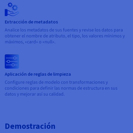
Documentación
Documentación
Documentación
Precios
Roadmap & Changelog
Roadmap & Changelog
Roadmap & Changelog
Observabilidad
Disponibilidad por regiones
Documentación
Extracción de metadatos
Roadmap & Changelog
Roadmap y Changelog
Analice los metadatos de sus fuentes y revise los datos para
obtener el nombre de atributo, el tipo, los valores mínimos y
máximos, «card» o «null».
Aplicación de reglas de limpieza
Configure reglas de modelo con transformaciones y
condiciones para definir las normas de estructura en sus
datos y mejorar así su calidad.
Demostración