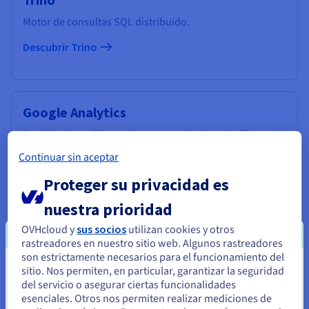
Motor de consultas SQL distribuido.
Descubrir Trino
Google Analytics
Servicio de analítica web para monitorizar el tráfico en
los sitios web.
Continuar sin aceptar
Descubrir Google Analytics
Proteger su privacidad es
nuestra prioridad
X
OVHcloud y
sus socios
utilizan cookies y otros
rastreadores en nuestro sitio web. Algunos rastreadores
Redes sociales y servicios de publicidad.
son estrictamente necesarios para el funcionamiento del
sitio. Nos permiten, en particular, garantizar la seguridad
Parece que está ubicado en Estados
Descubrir X
del servicio o asegurar ciertas funcionalidades
Unidos
esenciales. Otros nos permiten realizar mediciones de