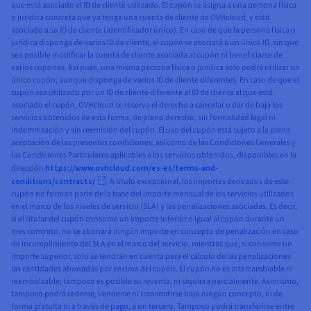
que está asociado el ID de cliente utilizado. El cupón se asigna a una persona física
o jurídica concreta que ya tenga una cuenta de cliente de OVHcloud, y está
asociado a su ID de cliente (identificador único). En caso de que la persona física o
jurídica disponga de varios ID de cliente, el cupón se asociará a un único ID, sin que
sea posible modificar la cuenta de cliente asociada al cupón ni beneficiarse de
varios cupones. Así pues, una misma persona física o jurídica solo podrá utilizar un
único cupón, aunque disponga de varios ID de cliente diferentes. En caso de que el
cupón sea utilizado por un ID de cliente diferente al ID de cliente al que está
asociado el cupón, OVHcloud se reserva el derecho a cancelar o dar de baja los
servicios obtenidos de esta forma, de pleno derecho, sin formalidad legal ni
indemnización y sin reemisión del cupón. El uso del cupón está sujeto a la plena
aceptación de las presentes condiciones, así como de las Condiciones Generales y
las Condiciones Particulares aplicables a los servicios obtenidos, disponibles en la
dirección
https://www.ovhcloud.com/es-es/terms-and-
conditions/contracts/
. A título excepcional, los importes derivados de este
cupón no forman parte de la base del importe mensual de los servicios utilizados
en el marco de los niveles de servicio (SLA) y las penalizaciones asociadas. Es decir,
si el titular del cupón consume un importe inferior o igual al cupón durante un
mes concreto, no se abonará ningún importe en concepto de penalización en caso
de incumplimiento del SLA en el marco del servicio, mientras que, si consume un
importe superior, solo se tendrán en cuenta para el cálculo de las penalizaciones
las cantidades abonadas por encima del cupón. El cupón no es intercambiable ni
reembolsable; tampoco es posible su reventa, ni siquiera parcialmente. Asimismo,
tampoco podrá cederse, venderse ni transmitirse bajo ningún concepto, ni de
forma gratuita ni a través de pago, a un tercero. Tampoco podrá transferirse entre