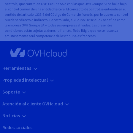
controla, que controlan OVH Groupe SA o con las que OVH Groupe SA se halle bajo
el control común de una entidad tercera. El concepto de control se entiende en el
sentido del artículo L233-3 del Código de Comercio francés, por lo que este control
puede ser directo o indirecto. Por otro lado, el «Grupo OVHcloud» se define como
la empresa OVH Groupe SA y todas sus empresas afiliadas. Las presentes
condiciones están sujetas al derecho francés. Todo litigio que no se resuelva
amistosamente será competencia de los tribunales franceses.
Herramientas
Propiedad intelectual
Soporte
Atención al cliente OVHcloud
Noticias
Redes sociales