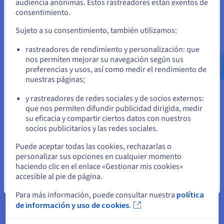
audiencia anónimas. Estos rastreadores están exentos de
Si quiere hacer un pedido desde Estados Unidos, deberá buscar
consentimiento.
el sitio web adecuado y crear una cuenta.
Sujeto a su consentimiento, también utilizamos:
Ve a la página web Estados Unidos
¿Empezamos?
rastreadores de rendimiento y personalización: que
us.ovhcloud.com/
Inglés
USD - $
nos permiten mejorar su navegación según sus
preferencias y usos, así como medir el rendimiento de
Cree una cuenta y active sus
nuestras páginas;
o
servicios en cuestión de minutos
y rastreadores de redes sociales y de socios externos:
Permanezca en el sitio web actual
que nos permiten difundir publicidad dirigida, medir
¡Disfrute de
200 €
gratis en su primer proyecto Public
su eficacia y compartir ciertos datos con nuestros
Cloud!
socios publicitarios y las redes sociales.
Seleccione otro sitio web
Puede aceptar todas las cookies, rechazarlas o
Empezar ahora
personalizar sus opciones en cualquier momento
haciendo clic en el enlace «Gestionar mis cookies»
accesible al pie de página.
Cerrar
Para más información, puede consultar nuestra
política
de información y uso de cookies.
Documentación