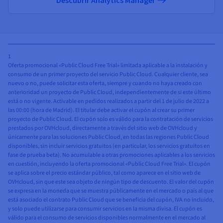
1
Oferta promocional «Public Cloud Free Trial» limitada aplicable a la instalación y
consumo de un primer proyecto del servicio Public Cloud. Cualquier cliente, sea
nuevo o no, puede solicitar esta oferta, siempre y cuando no haya creado con
anterioridad un proyecto de Public Cloud, independientemente de si este último
está o no vigente. Activable en pedidos realizados a partir del 1 de julio de 2022 a
las 00:00 (hora de Madrid). El titular debe activar el cupón al crear su primer
proyecto de Public Cloud. El cupón solo es válido para la contratación de servicios
prestados por OVHcloud, directamente a través del sitio web de OVHcloud y
únicamente para las soluciones Public Cloud, en todas las regiones Public Cloud
disponibles, sin incluir servicios gratuitos (en particular, los servicios gratuitos en
fase de prueba beta). No acumulable a otras promociones aplicables a los servicios
en cuestión, incluyendo la oferta promocional «Public Cloud Free Trial». El cupón
se aplica sobre el precio estándar público, tal como aparece en el sitio web de
OVHcloud, sin que este sea objeto de ningún tipo de descuento. El valor del cupón
se expresa en la moneda que se muestra públicamente en el mercado o país al que
está asociado el contrato Public Cloud que se beneficia del cupón, IVA no incluido,
y solo puede utilizarse para consumir servicios en la misma divisa. El cupón es
válido para el consumo de servicios disponibles normalmente en el mercado al