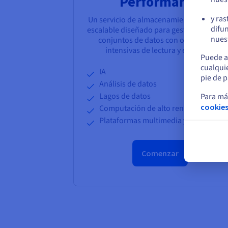
Performance
y ras
Un servicio de almacenamiento de objet
difun
escalable diseñado para gestionar grand
nuest
conjuntos de datos con operaciones
intensivas de lectura y escritura.
Puede a
cualqui
IA
pie de p
Análisis de datos
Lagos de datos
Para má
cookies
Computación de alto rendimiento (H
Plataformas multimedia y de conteni
Comenzar