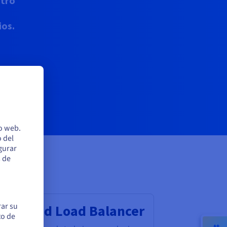
stro
ios.
io web.
 del
egurar
s de
rar su
VHcloud Load Balancer
to de