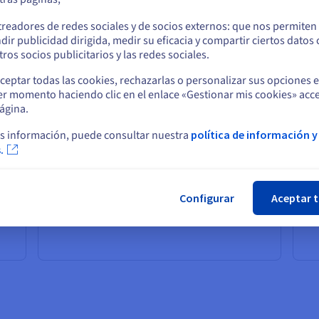
Construya un enlace seguro y de alto
E
o
rendimiento entre la red de su empresa y el
treadores de redes sociales y de socios externos: que nos permiten
os
vRack OVHcloud.
dir publicidad dirigida, medir su eficacia y compartir ciertos datos
es
Permanezca en el sitio web actual
ros socios publicitarios y las redes sociales.
Conexión dedicada con ancho de banda
de 1Gbit/s o 10Gbit/s
ceptar todas las cookies, rechazarlas o personalizar sus opciones 
er momento haciendo clic en el enlace «Gestionar mis cookies» acce
De 200Mbit/s a 5Gbit/s de ancho de
Seleccione otro sitio web
ágina.
banda
Conexión de capa 2 o capa 3
s información, puede consultar nuestra
política de información y
.
PC)
Cer
dos
Contratar
Configurar
Aceptar 