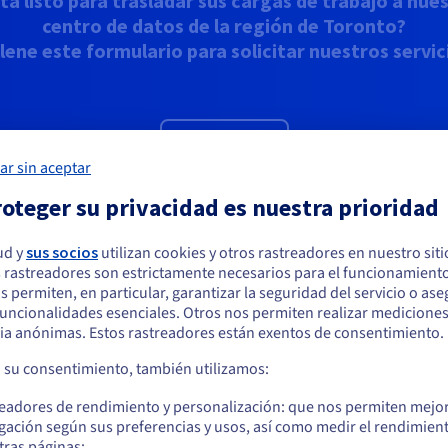
tá listo para trasladar sus cargas de trabajo a nue
centro de datos de la región de Toronto?
lene este formulario para solicitar nuestros servic
Contáctenos
ar sin aceptar
oteger su privacidad es nuestra prioridad
ud y
sus socios
utilizan cookies y otros rastreadores en nuestro sit
 rastreadores son estrictamente necesarios para el funcionamiento
arece que está ubicado en Estados Unidos
os permiten, en particular, garantizar la seguridad del servicio o as
 funcionalidades esenciales. Otros nos permiten realizar medicione
quiere hacer un pedido desde Estados Unidos, deberá buscar el sitio web
ia anónimas. Estos rastreadores están exentos de consentimiento.
a región de Toronto
cuado y crear una cuenta.
a su consentimiento, también utilizamos:
Ve a la página web Estados Unidos
readores de rendimiento y personalización: que nos permiten mejo
OVHcloud Connect
O
us.ovhcloud.com/
lp
Inglés
USD - $
gación según sus preferencias y usos, así como medir el rendimien
tras páginas;