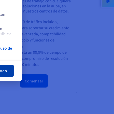
scale sus cargas de trabajo con cualquiera
de nuestras soluciones en la nube, en
cualquiera de nuestros centros de datos.
 con
Hasta 100 TB de tráfico incluido,
escalable para soportar su crecimiento.
en
sible al
Seguridad avanzada, compatibilidad
multiprotocolo y funciones de
aceleración
 uso de
SLA con hasta un 99,9% de tiempo de
rar
actividad y compromiso de resolución
rápida en 30 minutos
todo
Comenzar