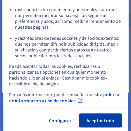
Ve a la página web Estados Unidos
Un flujo transparente de información entre las aplicaciones
rastreadores de rendimiento y personalización: que
us.ovhcloud.com/
Inglés
USD - $
que enfrentan a los clientes (como CRM, plataformas de
nos permiten mejorar su navegación según sus
comercio electrónico y herramientas) es crucial para ofrecer
preferencias y usos, así como medir el rendimiento de
una experiencia superior. La integración en la nube garantiza
nuestras páginas;
o
la sincronización de todos los puntos de interacción,
proporcionando una experiencia coherente y personalizada.
y rastreadores de redes sociales y de socios externos:
Permanezca en el sitio web actual
Por ejemplo, un representante de ventas puede tener una
que nos permiten difundir publicidad dirigida, medir
vista completa del historial de un cliente, incluidos los tíquets
su eficacia y compartir ciertos datos con nuestros
y las compras anteriores, lo que permite un compromiso más
socios publicitarios y las redes sociales.
efectivo.
Seleccione otro sitio web
Puede aceptar todas las cookies, rechazarlas o
personalizar sus opciones en cualquier momento
haciendo clic en el enlace «Gestionar mis cookies»
accesible al pie de página.
Cerrar
Para más información, puede consultar nuestra
política
de información y uso de cookies.
Cumplimiento y control optimizados
Para las industrias con estrictos requerimientos regulatorios,
Configurar
Aceptar todo
la integración puede ayudar a optimizar los esfuerzos de
cumplimiento de normas. Al centralizar los flujos de datos y