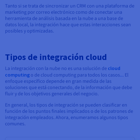
Documentación
Documentación
Documentación
Tanto si se trata de sincronizar un CRM con una plataforma de
Precios
Roadmap & Changelog
Roadmap & Changelog
Roadmap & Changelog
Observabilidad
marketing por correo electrónico como de conectar una
Disponibilidad por regiones
herramienta de análisis basada en la nube a una base de
Documentación
datos local, la integración hace que estas interacciones sean
Roadmap & Changelog
posibles y optimizadas.
Roadmap y Changelog
Tipos de integración cloud
La integración con la nube no es una solución de
cloud
computing
o de cloud computing para todos los casos
..
. El
enfoque específico depende en gran medida de las
soluciones que está conectando, de la información que debe
fluir y de los objetivos generales del negocio.
En general, los tipos de integración se pueden clasificar en
función de los puntos finales implicados o de los patrones de
integración empleados. Ahora, enumeramos algunos tipos
comunes.