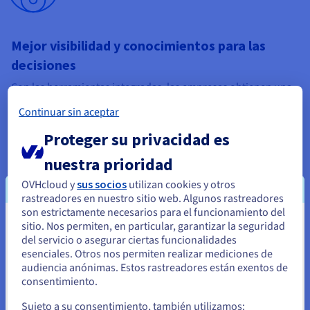
Mejor visibilidad y conocimientos para las
decisiones
Con las herramientas integradas, las empresas obtienen una
visión holística de sus operaciones, clientes y performance.
Continuar sin aceptar
Los datos de varias fuentes (ventas, marketing, servicios,
finanzas) se pueden consolidar y analizar, proporcionando
Proteger su privacidad es
información más profunda que impulsa la toma de decisiones
más estratégica e informada. El flujo de datos en tiempo real
nuestra prioridad
permite a los gerentes monitorear los indicadores clave de
performance (KPIs, Key Performance Indicators ) con
OVHcloud y
sus socios
utilizan cookies y otros
precisión y abordar proactivamente los problemas u
rastreadores en nuestro sitio web. Algunos rastreadores
oportunidades.
son estrictamente necesarios para el funcionamiento del
sitio. Nos permiten, en particular, garantizar la seguridad
Parece que está ubicado en Estados
del servicio o asegurar ciertas funcionalidades
Unidos
esenciales. Otros nos permiten realizar mediciones de
audiencia anónimas. Estos rastreadores están exentos de
Si quiere hacer un pedido desde Estados Unidos, deberá buscar
consentimiento.
el sitio web adecuado y crear una cuenta.
Sujeto a su consentimiento, también utilizamos:
CX mejorado