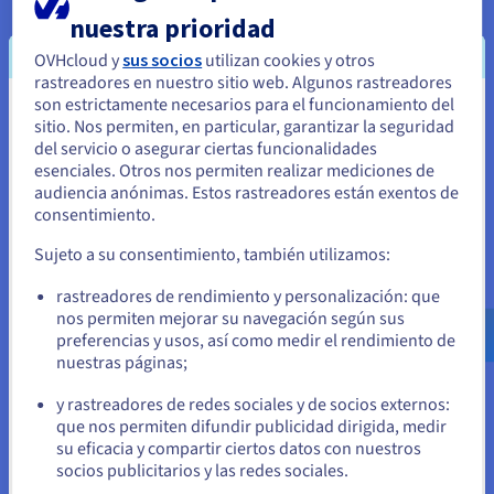
nuestra prioridad
OVHcloud y
sus socios
utilizan cookies y otros
rastreadores en nuestro sitio web. Algunos rastreadores
son estrictamente necesarios para el funcionamiento del
Parece que está ubicado en Estados
sitio. Nos permiten, en particular, garantizar la seguridad
del servicio o asegurar ciertas funcionalidades
Unidos
esenciales. Otros nos permiten realizar mediciones de
audiencia anónimas. Estos rastreadores están exentos de
Si quiere hacer un pedido desde Estados Unidos, deberá buscar
consentimiento.
el sitio web adecuado y crear una cuenta.
Sujeto a su consentimiento, también utilizamos:
Ve a la página web Estados Unidos
rastreadores de rendimiento y personalización: que
us.ovhcloud.com/
hosted-private-
cloud
Inglés
USD - $
nos permiten mejorar su navegación según sus
preferencias y usos, así como medir el rendimiento de
nuestras páginas;
o
y rastreadores de redes sociales y de socios externos:
que nos permiten difundir publicidad dirigida, medir
Permanezca en el sitio web actual
su eficacia y compartir ciertos datos con nuestros
socios publicitarios y las redes sociales.