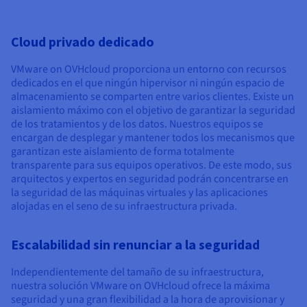
Documentación
Documentación
Documentación
Precios
Roadmap & Changelog
Roadmap & Changelog
Roadmap & Changelog
Observabilidad
Disponibilidad por regiones
Cloud privado dedicado
Documentación
Roadmap & Changelog
Roadmap y Changelog
VMware on OVHcloud proporciona un entorno con recursos
dedicados en el que ningún hipervisor ni ningún espacio de
almacenamiento se comparten entre varios clientes. Existe un
aislamiento máximo con el objetivo de garantizar la seguridad
de los tratamientos y de los datos. Nuestros equipos se
encargan de desplegar y mantener todos los mecanismos que
garantizan este aislamiento de forma totalmente
transparente para sus equipos operativos. De este modo, sus
arquitectos y expertos en seguridad podrán concentrarse en
la seguridad de las máquinas virtuales y las aplicaciones
alojadas en el seno de su infraestructura privada.
Escalabilidad sin renunciar a la seguridad
Independientemente del tamaño de su infraestructura,
nuestra solución VMware on OVHcloud ofrece la máxima
seguridad y una gran flexibilidad a la hora de aprovisionar y