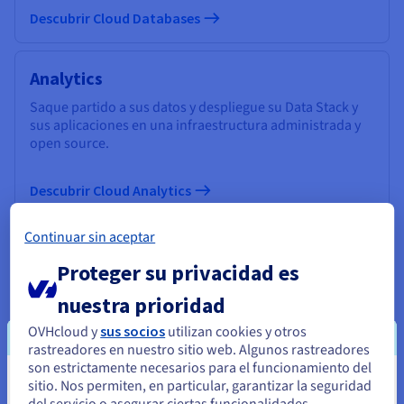
Descubrir Cloud Databases
Analytics
Saque partido a sus datos y despliegue su Data Stack y
sus aplicaciones en una infraestructura administrada y
open source.
Descubrir Cloud Analytics
Continuar sin aceptar
Data Platform
Proteger su privacidad es
Cree y despliegue sus proyectos Data & Analytics en
tiempo récord con una solución completa, unificada,
nuestra prioridad
colaborativa y accesible a todos los usuarios.
OVHcloud y
sus socios
utilizan cookies y otros
rastreadores en nuestro sitio web. Algunos rastreadores
Descubrir Data Platform
son estrictamente necesarios para el funcionamiento del
sitio. Nos permiten, en particular, garantizar la seguridad
Parece que está ubicado en Estados
del servicio o asegurar ciertas funcionalidades