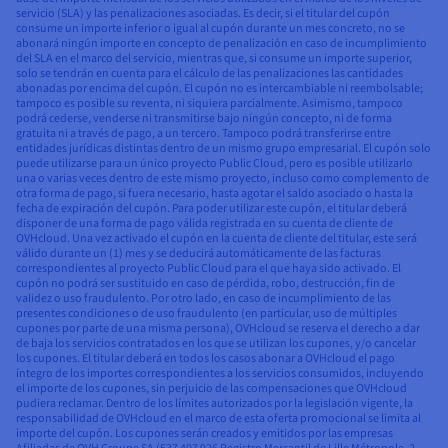
servicio (SLA) y las penalizaciones asociadas. Es decir, si el titular del cupón
consume un importe inferior o igual al cupón durante un mes concreto, no se
abonará ningún importe en concepto de penalización en caso de incumplimiento
del SLA en el marco del servicio, mientras que, si consume un importe superior,
solo se tendrán en cuenta para el cálculo de las penalizaciones las cantidades
abonadas por encima del cupón. El cupón no es intercambiable ni reembolsable;
tampoco es posible su reventa, ni siquiera parcialmente. Asimismo, tampoco
podrá cederse, venderse ni transmitirse bajo ningún concepto, ni de forma
gratuita ni a través de pago, a un tercero. Tampoco podrá transferirse entre
entidades jurídicas distintas dentro de un mismo grupo empresarial. El cupón solo
puede utilizarse para un único proyecto Public Cloud, pero es posible utilizarlo
una o varias veces dentro de este mismo proyecto, incluso como complemento de
otra forma de pago, si fuera necesario, hasta agotar el saldo asociado o hasta la
fecha de expiración del cupón. Para poder utilizar este cupón, el titular deberá
disponer de una forma de pago válida registrada en su cuenta de cliente de
OVHcloud. Una vez activado el cupón en la cuenta de cliente del titular, este será
válido durante un (1) mes y se deducirá automáticamente de las facturas
correspondientes al proyecto Public Cloud para el que haya sido activado. El
cupón no podrá ser sustituido en caso de pérdida, robo, destrucción, fin de
validez o uso fraudulento. Por otro lado, en caso de incumplimiento de las
presentes condiciones o de uso fraudulento (en particular, uso de múltiples
cupones por parte de una misma persona), OVHcloud se reserva el derecho a dar
de baja los servicios contratados en los que se utilizan los cupones, y/o cancelar
los cupones. El titular deberá en todos los casos abonar a OVHcloud el pago
íntegro de los importes correspondientes a los servicios consumidos, incluyendo
el importe de los cupones, sin perjuicio de las compensaciones que OVHcloud
pudiera reclamar. Dentro de los límites autorizados por la legislación vigente, la
responsabilidad de OVHcloud en el marco de esta oferta promocional se limita al
importe del cupón. Los cupones serán creados y emitidos por las empresas