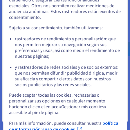
Unidos
Computación cuántica
esenciales. Otros nos permiten realizar mediciones de
audiencia anónimas. Estos rastreadores están exentos de
Si quiere hacer un pedido desde Estados Unidos, deberá buscar
Explore la informática cuántica con una plataforma
consentimiento.
el sitio web adecuado y crear una cuenta.
unificada: simula, prueba y ejecuta tus algoritmos en
emuladores y QPU fácilmente.
Sujeto a su consentimiento, también utilizamos:
Ve a la página web Estados Unidos
rastreadores de rendimiento y personalización: que
us.ovhcloud.com/
Inglés
USD - $
Descubrir Quantum as a Service
nos permiten mejorar su navegación según sus
preferencias y usos, así como medir el rendimiento de
nuestras páginas;
o
Identidad, seguridad y operaciones
y rastreadores de redes sociales y de socios externos:
Proteja, gestione y monitorice sus servicios cloud en
Permanezca en el sitio web actual
que nos permiten difundir publicidad dirigida, medir
OVHcloud
su eficacia y compartir ciertos datos con nuestros
socios publicitarios y las redes sociales.
Seleccione otro sitio web
Descubrir Soluciones Identity, Security & Operations
Puede aceptar todas las cookies, rechazarlas o
personalizar sus opciones en cualquier momento
haciendo clic en el enlace «Gestionar mis cookies»
accesible al pie de página.
Cerrar
Para más información, puede consultar nuestra
política
de información y uso de cookies.