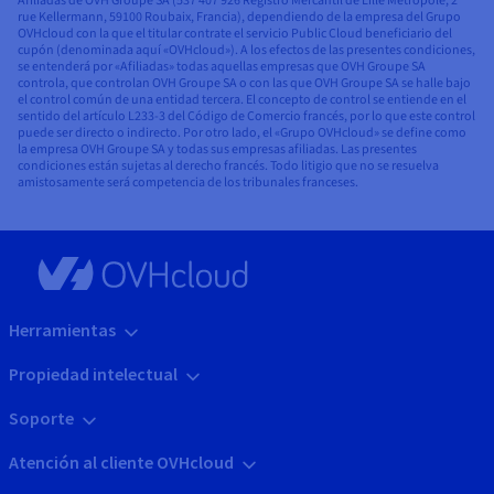
Afiliadas de OVH Groupe SA (537 407 926 Registro Mercantil de Lille Métropole, 2
rue Kellermann, 59100 Roubaix, Francia), dependiendo de la empresa del Grupo
OVHcloud con la que el titular contrate el servicio Public Cloud beneficiario del
cupón (denominada aquí «OVHcloud»). A los efectos de las presentes condiciones,
se entenderá por «Afiliadas» todas aquellas empresas que OVH Groupe SA
controla, que controlan OVH Groupe SA o con las que OVH Groupe SA se halle bajo
el control común de una entidad tercera. El concepto de control se entiende en el
sentido del artículo L233-3 del Código de Comercio francés, por lo que este control
puede ser directo o indirecto. Por otro lado, el «Grupo OVHcloud» se define como
la empresa OVH Groupe SA y todas sus empresas afiliadas. Las presentes
condiciones están sujetas al derecho francés. Todo litigio que no se resuelva
amistosamente será competencia de los tribunales franceses.
Herramientas
Propiedad intelectual
Soporte
Atención al cliente OVHcloud