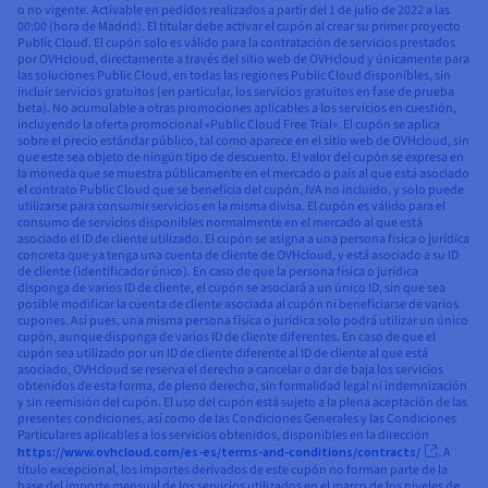
o no vigente. Activable en pedidos realizados a partir del 1 de julio de 2022 a las
00:00 (hora de Madrid). El titular debe activar el cupón al crear su primer proyecto
Public Cloud. El cupón solo es válido para la contratación de servicios prestados
por OVHcloud, directamente a través del sitio web de OVHcloud y únicamente para
las soluciones Public Cloud, en todas las regiones Public Cloud disponibles, sin
incluir servicios gratuitos (en particular, los servicios gratuitos en fase de prueba
beta). No acumulable a otras promociones aplicables a los servicios en cuestión,
incluyendo la oferta promocional «Public Cloud Free Trial». El cupón se aplica
sobre el precio estándar público, tal como aparece en el sitio web de OVHcloud, sin
que este sea objeto de ningún tipo de descuento. El valor del cupón se expresa en
la moneda que se muestra públicamente en el mercado o país al que está asociado
el contrato Public Cloud que se beneficia del cupón, IVA no incluido, y solo puede
utilizarse para consumir servicios en la misma divisa. El cupón es válido para el
consumo de servicios disponibles normalmente en el mercado al que está
asociado el ID de cliente utilizado. El cupón se asigna a una persona física o jurídica
concreta que ya tenga una cuenta de cliente de OVHcloud, y está asociado a su ID
de cliente (identificador único). En caso de que la persona física o jurídica
disponga de varios ID de cliente, el cupón se asociará a un único ID, sin que sea
posible modificar la cuenta de cliente asociada al cupón ni beneficiarse de varios
cupones. Así pues, una misma persona física o jurídica solo podrá utilizar un único
cupón, aunque disponga de varios ID de cliente diferentes. En caso de que el
cupón sea utilizado por un ID de cliente diferente al ID de cliente al que está
asociado, OVHcloud se reserva el derecho a cancelar o dar de baja los servicios
obtenidos de esta forma, de pleno derecho, sin formalidad legal ni indemnización
y sin reemisión del cupón. El uso del cupón está sujeto a la plena aceptación de las
presentes condiciones, así como de las Condiciones Generales y las Condiciones
Particulares aplicables a los servicios obtenidos, disponibles en la dirección
https://www.ovhcloud.com/es-es/terms-and-conditions/contracts/
. A
título excepcional, los importes derivados de este cupón no forman parte de la
base del importe mensual de los servicios utilizados en el marco de los niveles de