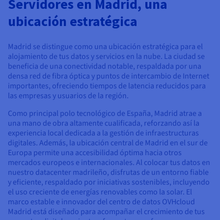
Servidores en Madrid, una
Documentación
Documentación
Documentación
Precios
Roadmap & Changelog
Roadmap & Changelog
Roadmap & Changelog
Observabilidad
ubicación estratégica
Disponibilidad por regiones
Documentación
Roadmap & Changelog
Madrid se distingue como una ubicación estratégica para el
Roadmap y Changelog
alojamiento de tus datos y servicios en la nube. La ciudad se
beneficia de una conectividad notable, respaldada por una
densa red de fibra óptica y puntos de intercambio de Internet
importantes, ofreciendo tiempos de latencia reducidos para
las empresas y usuarios de la región.
Como principal polo tecnológico de España, Madrid atrae a
una mano de obra altamente cualificada, reforzando así la
experiencia local dedicada a la gestión de infraestructuras
digitales. Además, la ubicación central de Madrid en el sur de
Europa permite una accesibilidad óptima hacia otros
mercados europeos e internacionales. Al colocar tus datos en
nuestro datacenter madrileño, disfrutas de un entorno fiable
y eficiente, respaldado por iniciativas sostenibles, incluyendo
el uso creciente de energías renovables como la solar. El
marco estable e innovador del centro de datos OVHcloud
Madrid está diseñado para acompañar el crecimiento de tus