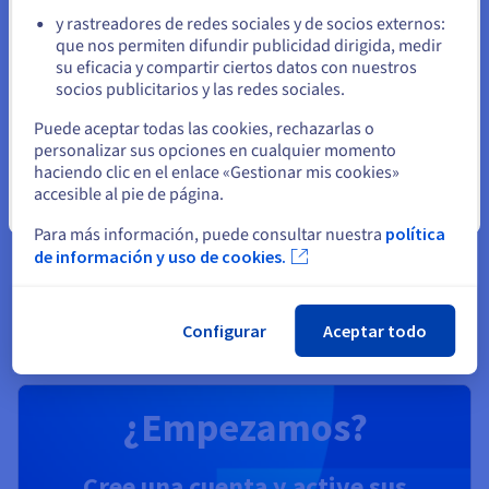
unificada: simula, prueba y ejecuta tus algoritmos en
y rastreadores de redes sociales y de socios externos:
emuladores y QPU fácilmente.
Permanezca en el sitio web actual
que nos permiten difundir publicidad dirigida, medir
su eficacia y compartir ciertos datos con nuestros
Descubrir Quantum as a Service
socios publicitarios y las redes sociales.
Seleccione otro sitio web
Puede aceptar todas las cookies, rechazarlas o
personalizar sus opciones en cualquier momento
Identidad, seguridad y operaciones
haciendo clic en el enlace «Gestionar mis cookies»
Proteja, gestione y monitorice sus servicios cloud en
accesible al pie de página.
Cerrar
OVHcloud
Para más información, puede consultar nuestra
política
de información y uso de cookies.
Descubrir Soluciones Identity, Security & Operations
Configurar
Aceptar todo
¿Empezamos?
Cree una cuenta y active sus