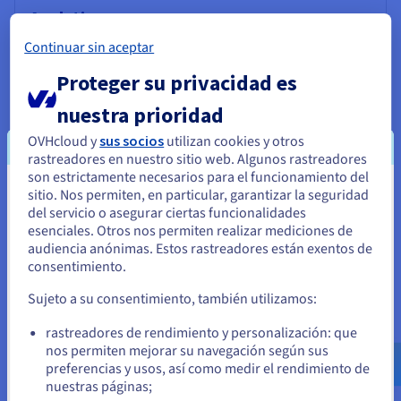
Analytics
Saque partido a sus datos y despliegue su Data Stack y
Continuar sin aceptar
sus aplicaciones en una infraestructura administrada y
Proteger su privacidad es
open source.
nuestra prioridad
Descubrir Cloud Analytics
OVHcloud y
sus socios
utilizan cookies y otros
rastreadores en nuestro sitio web. Algunos rastreadores
son estrictamente necesarios para el funcionamiento del
Data Platform
sitio. Nos permiten, en particular, garantizar la seguridad
Parece que está ubicado en Estados
del servicio o asegurar ciertas funcionalidades
Cree y despliegue sus proyectos Data & Analytics en
Unidos
esenciales. Otros nos permiten realizar mediciones de
tiempo récord con una solución completa, unificada,
audiencia anónimas. Estos rastreadores están exentos de
colaborativa y accesible a todos los usuarios.
Si quiere hacer un pedido desde Estados Unidos, deberá buscar
consentimiento.
el sitio web adecuado y crear una cuenta.
Sujeto a su consentimiento, también utilizamos:
Descubrir Data Platform
Ve a la página web Estados Unidos
rastreadores de rendimiento y personalización: que
us.ovhcloud.com/
Inglés
USD - $
nos permiten mejorar su navegación según sus
Computación cuántica
preferencias y usos, así como medir el rendimiento de
nuestras páginas;
o
Explore la informática cuántica con una plataforma