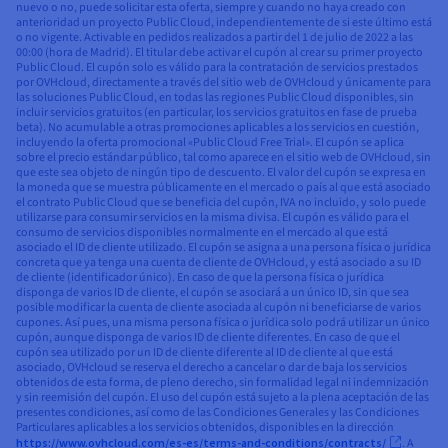
nuevo o no, puede solicitar esta oferta, siempre y cuando no haya creado con
anterioridad un proyecto Public Cloud, independientemente de si este último está
o no vigente. Activable en pedidos realizados a partir del 1 de julio de 2022 a las
00:00 (hora de Madrid). El titular debe activar el cupón al crear su primer proyecto
Public Cloud. El cupón solo es válido para la contratación de servicios prestados
por OVHcloud, directamente a través del sitio web de OVHcloud y únicamente para
las soluciones Public Cloud, en todas las regiones Public Cloud disponibles, sin
incluir servicios gratuitos (en particular, los servicios gratuitos en fase de prueba
beta). No acumulable a otras promociones aplicables a los servicios en cuestión,
incluyendo la oferta promocional «Public Cloud Free Trial». El cupón se aplica
sobre el precio estándar público, tal como aparece en el sitio web de OVHcloud, sin
que este sea objeto de ningún tipo de descuento. El valor del cupón se expresa en
la moneda que se muestra públicamente en el mercado o país al que está asociado
el contrato Public Cloud que se beneficia del cupón, IVA no incluido, y solo puede
utilizarse para consumir servicios en la misma divisa. El cupón es válido para el
consumo de servicios disponibles normalmente en el mercado al que está
asociado el ID de cliente utilizado. El cupón se asigna a una persona física o jurídica
concreta que ya tenga una cuenta de cliente de OVHcloud, y está asociado a su ID
de cliente (identificador único). En caso de que la persona física o jurídica
disponga de varios ID de cliente, el cupón se asociará a un único ID, sin que sea
posible modificar la cuenta de cliente asociada al cupón ni beneficiarse de varios
cupones. Así pues, una misma persona física o jurídica solo podrá utilizar un único
cupón, aunque disponga de varios ID de cliente diferentes. En caso de que el
cupón sea utilizado por un ID de cliente diferente al ID de cliente al que está
asociado, OVHcloud se reserva el derecho a cancelar o dar de baja los servicios
obtenidos de esta forma, de pleno derecho, sin formalidad legal ni indemnización
y sin reemisión del cupón. El uso del cupón está sujeto a la plena aceptación de las
presentes condiciones, así como de las Condiciones Generales y las Condiciones
Particulares aplicables a los servicios obtenidos, disponibles en la dirección
https://www.ovhcloud.com/es-es/terms-and-conditions/contracts/
. A