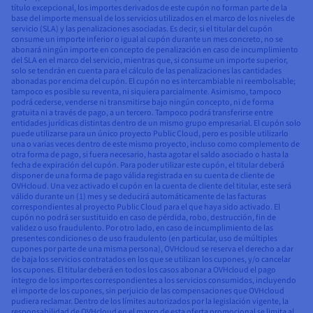
título excepcional, los importes derivados de este cupón no forman parte de la
base del importe mensual de los servicios utilizados en el marco de los niveles de
servicio (SLA) y las penalizaciones asociadas. Es decir, si el titular del cupón
consume un importe inferior o igual al cupón durante un mes concreto, no se
abonará ningún importe en concepto de penalización en caso de incumplimiento
del SLA en el marco del servicio, mientras que, si consume un importe superior,
solo se tendrán en cuenta para el cálculo de las penalizaciones las cantidades
abonadas por encima del cupón. El cupón no es intercambiable ni reembolsable;
tampoco es posible su reventa, ni siquiera parcialmente. Asimismo, tampoco
podrá cederse, venderse ni transmitirse bajo ningún concepto, ni de forma
gratuita ni a través de pago, a un tercero. Tampoco podrá transferirse entre
entidades jurídicas distintas dentro de un mismo grupo empresarial. El cupón solo
puede utilizarse para un único proyecto Public Cloud, pero es posible utilizarlo
una o varias veces dentro de este mismo proyecto, incluso como complemento de
otra forma de pago, si fuera necesario, hasta agotar el saldo asociado o hasta la
fecha de expiración del cupón. Para poder utilizar este cupón, el titular deberá
disponer de una forma de pago válida registrada en su cuenta de cliente de
OVHcloud. Una vez activado el cupón en la cuenta de cliente del titular, este será
válido durante un (1) mes y se deducirá automáticamente de las facturas
correspondientes al proyecto Public Cloud para el que haya sido activado. El
cupón no podrá ser sustituido en caso de pérdida, robo, destrucción, fin de
validez o uso fraudulento. Por otro lado, en caso de incumplimiento de las
presentes condiciones o de uso fraudulento (en particular, uso de múltiples
cupones por parte de una misma persona), OVHcloud se reserva el derecho a dar
de baja los servicios contratados en los que se utilizan los cupones, y/o cancelar
los cupones. El titular deberá en todos los casos abonar a OVHcloud el pago
íntegro de los importes correspondientes a los servicios consumidos, incluyendo
el importe de los cupones, sin perjuicio de las compensaciones que OVHcloud
pudiera reclamar. Dentro de los límites autorizados por la legislación vigente, la
responsabilidad de OVHcloud en el marco de esta oferta promocional se limita al