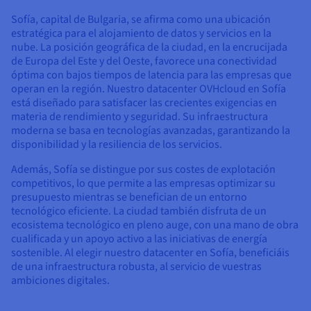
Documentación
Documentación
Documentación
Precios
Roadmap & Changelog
Roadmap & Changelog
Roadmap & Changelog
Sofía, capital de Bulgaria, se afirma como una ubicación
Observabilidad
Disponibilidad por regiones
estratégica para el alojamiento de datos y servicios en la
nube. La posición geográfica de la ciudad, en la encrucijada
Documentación
de Europa del Este y del Oeste, favorece una conectividad
Roadmap & Changelog
Roadmap y Changelog
óptima con bajos tiempos de latencia para las empresas que
operan en la región. Nuestro datacenter OVHcloud en Sofía
está diseñado para satisfacer las crecientes exigencias en
materia de rendimiento y seguridad. Su infraestructura
moderna se basa en tecnologías avanzadas, garantizando la
disponibilidad y la resiliencia de los servicios.
Además, Sofía se distingue por sus costes de explotación
competitivos, lo que permite a las empresas optimizar su
presupuesto mientras se benefician de un entorno
tecnológico eficiente. La ciudad también disfruta de un
ecosistema tecnológico en pleno auge, con una mano de obra
cualificada y un apoyo activo a las iniciativas de energía
sostenible. Al elegir nuestro datacenter en Sofía, beneficiáis
de una infraestructura robusta, al servicio de vuestras
ambiciones digitales.