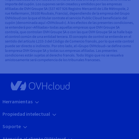
importe del cupón. Los cupones serán creados y emitidos por las empresas
Afiliadas de OVH Groupe SA (537 407 926 Registro Mercantil de Lille Métropole, 2
rue Kellermann, 59100 Roubaix, Francia), dependiendo de la empresa del Grupo
OVHcloud con la que el titular contrate el servicio Public Cloud beneficiario del
cupón (denominada aquí «OVHcloud»). A los efectos de las presentes condiciones,
se entenderá por «Afiliadas» todas aquellas empresas que OVH Groupe SA
controla, que controlan OVH Groupe SA o con las que OVH Groupe SA se halle bajo
el control común de una entidad tercera. El concepto de control se entiende en el
sentido del artículo L233-3 del Código de Comercio francés, por lo que este control
puede ser directo o indirecto. Por otro lado, el «Grupo OVHcloud» se define como
la empresa OVH Groupe SA y todas sus empresas afiliadas. Las presentes
condiciones están sujetas al derecho francés. Todo litigio que no se resuelva
amistosamente será competencia de los tribunales franceses.
Herramientas
Propiedad intelectual
Soporte
Atención al cliente OVHcloud