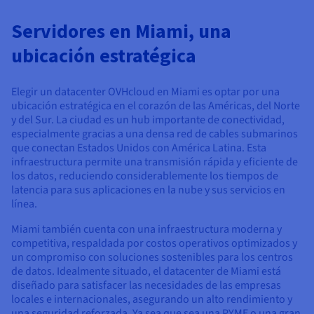
Documentación
Documentación
Documentación
Precios
Roadmap & Changelog
Roadmap & Changelog
Roadmap & Changelog
Observabilidad
Servidores en Miami, una
Disponibilidad por regiones
Documentación
ubicación estratégica
Roadmap & Changelog
Roadmap y Changelog
Elegir un datacenter OVHcloud en Miami es optar por una
ubicación estratégica en el corazón de las Américas, del Norte
y del Sur. La ciudad es un hub importante de conectividad,
especialmente gracias a una densa red de cables submarinos
que conectan Estados Unidos con América Latina. Esta
infraestructura permite una transmisión rápida y eficiente de
los datos, reduciendo considerablemente los tiempos de
latencia para sus aplicaciones en la nube y sus servicios en
línea.
Miami también cuenta con una infraestructura moderna y
competitiva, respaldada por costos operativos optimizados y
un compromiso con soluciones sostenibles para los centros
de datos. Idealmente situado, el datacenter de Miami está
diseñado para satisfacer las necesidades de las empresas
locales e internacionales, asegurando un alto rendimiento y
una seguridad reforzada. Ya sea que sea una PYME o una gran