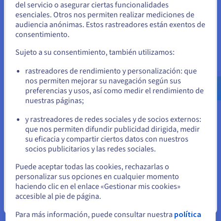
del servicio o asegurar ciertas funcionalidades
Computación cuántica
Unidos
esenciales. Otros nos permiten realizar mediciones de
audiencia anónimas. Estos rastreadores están exentos de
Explore la informática cuántica con una plataforma
Si quiere hacer un pedido desde Estados Unidos, deberá buscar
consentimiento.
unificada: simula, prueba y ejecuta tus algoritmos en
el sitio web adecuado y crear una cuenta.
emuladores y QPU fácilmente.
Sujeto a su consentimiento, también utilizamos:
Ve a la página web Estados Unidos
rastreadores de rendimiento y personalización: que
Descubrir Quantum as a Service
us.ovhcloud.com/
Inglés
USD - $
nos permiten mejorar su navegación según sus
preferencias y usos, así como medir el rendimiento de
nuestras páginas;
o
Identidad, seguridad y operaciones
y rastreadores de redes sociales y de socios externos:
Proteja, gestione y monitorice sus servicios cloud en
Permanezca en el sitio web actual
que nos permiten difundir publicidad dirigida, medir
OVHcloud
su eficacia y compartir ciertos datos con nuestros
socios publicitarios y las redes sociales.
Descubrir Soluciones Identity, Security & Operations
Seleccione otro sitio web
Puede aceptar todas las cookies, rechazarlas o
personalizar sus opciones en cualquier momento
haciendo clic en el enlace «Gestionar mis cookies»
accesible al pie de página.
Cerrar
Para más información, puede consultar nuestra
política