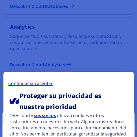
Descubrir Cloud Databases
Analytics
Saque partido a sus datos y despliegue su Data Stack y
sus aplicaciones en una infraestructura administrada y
open source.
Descubrir Cloud Analytics
Continuar sin aceptar
Data Platform
Proteger su privacidad es
Cree y despliegue sus proyectos Data & Analytics en
tiempo récord con una solución completa, unificada,
nuestra prioridad
colaborativa y accesible a todos los usuarios.
OVHcloud y
sus socios
utilizan cookies y otros
rastreadores en nuestro sitio web. Algunos rastreadores
Descubrir Data Platform
son estrictamente necesarios para el funcionamiento del
sitio. Nos permiten, en particular, garantizar la seguridad
Parece que está ubicado en Estados