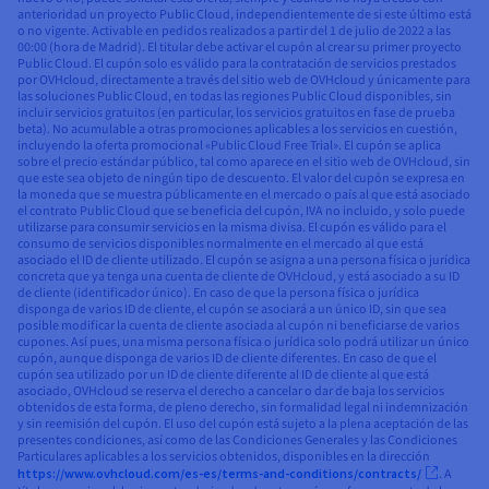
anterioridad un proyecto Public Cloud, independientemente de si este último está
o no vigente. Activable en pedidos realizados a partir del 1 de julio de 2022 a las
00:00 (hora de Madrid). El titular debe activar el cupón al crear su primer proyecto
Public Cloud. El cupón solo es válido para la contratación de servicios prestados
por OVHcloud, directamente a través del sitio web de OVHcloud y únicamente para
las soluciones Public Cloud, en todas las regiones Public Cloud disponibles, sin
incluir servicios gratuitos (en particular, los servicios gratuitos en fase de prueba
beta). No acumulable a otras promociones aplicables a los servicios en cuestión,
incluyendo la oferta promocional «Public Cloud Free Trial». El cupón se aplica
sobre el precio estándar público, tal como aparece en el sitio web de OVHcloud, sin
que este sea objeto de ningún tipo de descuento. El valor del cupón se expresa en
la moneda que se muestra públicamente en el mercado o país al que está asociado
el contrato Public Cloud que se beneficia del cupón, IVA no incluido, y solo puede
utilizarse para consumir servicios en la misma divisa. El cupón es válido para el
consumo de servicios disponibles normalmente en el mercado al que está
asociado el ID de cliente utilizado. El cupón se asigna a una persona física o jurídica
concreta que ya tenga una cuenta de cliente de OVHcloud, y está asociado a su ID
de cliente (identificador único). En caso de que la persona física o jurídica
disponga de varios ID de cliente, el cupón se asociará a un único ID, sin que sea
posible modificar la cuenta de cliente asociada al cupón ni beneficiarse de varios
cupones. Así pues, una misma persona física o jurídica solo podrá utilizar un único
cupón, aunque disponga de varios ID de cliente diferentes. En caso de que el
cupón sea utilizado por un ID de cliente diferente al ID de cliente al que está
asociado, OVHcloud se reserva el derecho a cancelar o dar de baja los servicios
obtenidos de esta forma, de pleno derecho, sin formalidad legal ni indemnización
y sin reemisión del cupón. El uso del cupón está sujeto a la plena aceptación de las
presentes condiciones, así como de las Condiciones Generales y las Condiciones
Particulares aplicables a los servicios obtenidos, disponibles en la dirección
https://www.ovhcloud.com/es-es/terms-and-conditions/contracts/
. A