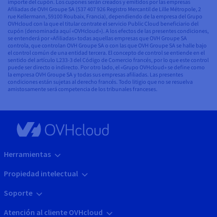
importe del cupón. Los cupones serán creados y emitidos por las empresas
Afiliadas de OVH Groupe SA (537 407 926 Registro Mercantil de Lille Métropole, 2
rue Kellermann, 59100 Roubaix, Francia), dependiendo de la empresa del Grupo
OVHcloud con la que el titular contrate el servicio Public Cloud beneficiario del
cupón (denominada aquí «OVHcloud»). A los efectos de las presentes condiciones,
se entenderá por «Afiliadas» todas aquellas empresas que OVH Groupe SA
controla, que controlan OVH Groupe SA o con las que OVH Groupe SA se halle bajo
el control común de una entidad tercera. El concepto de control se entiende en el
sentido del artículo L233-3 del Código de Comercio francés, por lo que este control
puede ser directo o indirecto. Por otro lado, el «Grupo OVHcloud» se define como
la empresa OVH Groupe SA y todas sus empresas afiliadas. Las presentes
condiciones están sujetas al derecho francés. Todo litigio que no se resuelva
amistosamente será competencia de los tribunales franceses.
Herramientas
Propiedad intelectual
Soporte
Atención al cliente OVHcloud