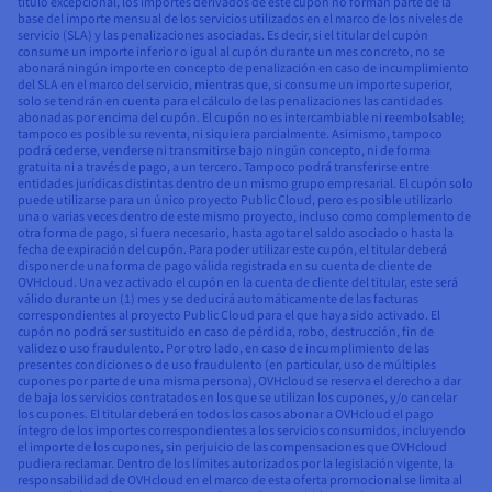
título excepcional, los importes derivados de este cupón no forman parte de la
base del importe mensual de los servicios utilizados en el marco de los niveles de
servicio (SLA) y las penalizaciones asociadas. Es decir, si el titular del cupón
consume un importe inferior o igual al cupón durante un mes concreto, no se
abonará ningún importe en concepto de penalización en caso de incumplimiento
del SLA en el marco del servicio, mientras que, si consume un importe superior,
solo se tendrán en cuenta para el cálculo de las penalizaciones las cantidades
abonadas por encima del cupón. El cupón no es intercambiable ni reembolsable;
tampoco es posible su reventa, ni siquiera parcialmente. Asimismo, tampoco
podrá cederse, venderse ni transmitirse bajo ningún concepto, ni de forma
gratuita ni a través de pago, a un tercero. Tampoco podrá transferirse entre
entidades jurídicas distintas dentro de un mismo grupo empresarial. El cupón solo
puede utilizarse para un único proyecto Public Cloud, pero es posible utilizarlo
una o varias veces dentro de este mismo proyecto, incluso como complemento de
otra forma de pago, si fuera necesario, hasta agotar el saldo asociado o hasta la
fecha de expiración del cupón. Para poder utilizar este cupón, el titular deberá
disponer de una forma de pago válida registrada en su cuenta de cliente de
OVHcloud. Una vez activado el cupón en la cuenta de cliente del titular, este será
válido durante un (1) mes y se deducirá automáticamente de las facturas
correspondientes al proyecto Public Cloud para el que haya sido activado. El
cupón no podrá ser sustituido en caso de pérdida, robo, destrucción, fin de
validez o uso fraudulento. Por otro lado, en caso de incumplimiento de las
presentes condiciones o de uso fraudulento (en particular, uso de múltiples
cupones por parte de una misma persona), OVHcloud se reserva el derecho a dar
de baja los servicios contratados en los que se utilizan los cupones, y/o cancelar
los cupones. El titular deberá en todos los casos abonar a OVHcloud el pago
íntegro de los importes correspondientes a los servicios consumidos, incluyendo
el importe de los cupones, sin perjuicio de las compensaciones que OVHcloud
pudiera reclamar. Dentro de los límites autorizados por la legislación vigente, la
responsabilidad de OVHcloud en el marco de esta oferta promocional se limita al