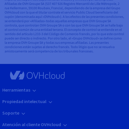
Afiliadas de OVH Groupe SA (537 407 926 Registro Mercantil de Lille Métropole, 2
rue Kellermann, 59100 Roubaix, Francia), dependiendo de la empresa del Grupo
OVHcloud con la que el titular contrate el servicio Public Cloud beneficiario del
cupón (denominada aquí «OVHcloud»). A los efectos de las presentes condiciones,
se entenderá por «Afiliadas» todas aquellas empresas que OVH Groupe SA
controla, que controlan OVH Groupe SA o con las que OVH Groupe SA se halle bajo
el control común de una entidad tercera. El concepto de control se entiende en el
sentido del artículo L233-3 del Código de Comercio francés, por lo que este control
puede ser directo o indirecto. Por otro lado, el «Grupo OVHcloud» se define como
la empresa OVH Groupe SA y todas sus empresas afiliadas. Las presentes
condiciones están sujetas al derecho francés. Todo litigio que no se resuelva
amistosamente será competencia de los tribunales franceses.
Herramientas
Propiedad intelectual
Soporte
Atención al cliente OVHcloud