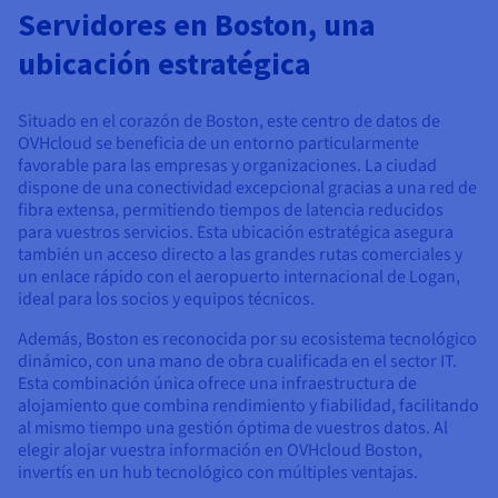
Documentación
Documentación
Documentación
Servidores en Boston, una
Precios
Roadmap & Changelog
Roadmap & Changelog
Roadmap & Changelog
Observabilidad
Disponibilidad por regiones
ubicación estratégica
Documentación
Roadmap & Changelog
Roadmap y Changelog
Situado en el corazón de Boston, este centro de datos de
OVHcloud se beneficia de un entorno particularmente
favorable para las empresas y organizaciones. La ciudad
dispone de una conectividad excepcional gracias a una red de
fibra extensa, permitiendo tiempos de latencia reducidos
para vuestros servicios. Esta ubicación estratégica asegura
también un acceso directo a las grandes rutas comerciales y
un enlace rápido con el aeropuerto internacional de Logan,
ideal para los socios y equipos técnicos.
Además, Boston es reconocida por su ecosistema tecnológico
dinámico, con una mano de obra cualificada en el sector IT.
Esta combinación única ofrece una infraestructura de
alojamiento que combina rendimiento y fiabilidad, facilitando
al mismo tiempo una gestión óptima de vuestros datos. Al
elegir alojar vuestra información en OVHcloud Boston,
invertís en un hub tecnológico con múltiples ventajas.