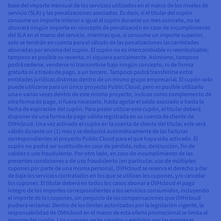
base del importe mensual de los servicios utilizados en el marco de los niveles de
servicio (SLA) y las penalizaciones asociadas. Es decir, si el titular del cupón
consume un importe inferior o igual al cupón durante un mes concreto, no se
abonará ningún importe en concepto de penalización en caso de incumplimiento
del SLA en el marco del servicio, mientras que, si consume un importe superior,
solo se tendrán en cuenta para el cálculo de las penalizaciones las cantidades
abonadas por encima del cupón. El cupón no es intercambiable ni reembolsable;
tampoco es posible su reventa, ni siquiera parcialmente. Asimismo, tampoco
podrá cederse, venderse ni transmitirse bajo ningún concepto, ni de forma
gratuita ni a través de pago, a un tercero. Tampoco podrá transferirse entre
entidades jurídicas distintas dentro de un mismo grupo empresarial. El cupón solo
puede utilizarse para un único proyecto Public Cloud, pero es posible utilizarlo
una o varias veces dentro de este mismo proyecto, incluso como complemento de
otra forma de pago, si fuera necesario, hasta agotar el saldo asociado o hasta la
fecha de expiración del cupón. Para poder utilizar este cupón, el titular deberá
disponer de una forma de pago válida registrada en su cuenta de cliente de
OVHcloud. Una vez activado el cupón en la cuenta de cliente del titular, este será
válido durante un (1) mes y se deducirá automáticamente de las facturas
correspondientes al proyecto Public Cloud para el que haya sido activado. El
cupón no podrá ser sustituido en caso de pérdida, robo, destrucción, fin de
validez o uso fraudulento. Por otro lado, en caso de incumplimiento de las
presentes condiciones o de uso fraudulento (en particular, uso de múltiples
cupones por parte de una misma persona), OVHcloud se reserva el derecho a dar
de baja los servicios contratados en los que se utilizan los cupones, y/o cancelar
los cupones. El titular deberá en todos los casos abonar a OVHcloud el pago
íntegro de los importes correspondientes a los servicios consumidos, incluyendo
el importe de los cupones, sin perjuicio de las compensaciones que OVHcloud
pudiera reclamar. Dentro de los límites autorizados por la legislación vigente, la
responsabilidad de OVHcloud en el marco de esta oferta promocional se limita al
importe del cupón. Los cupones serán creados y emitidos por las empresas