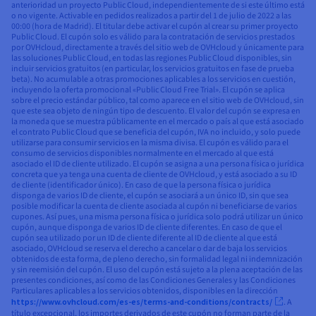
anterioridad un proyecto Public Cloud, independientemente de si este último está
o no vigente. Activable en pedidos realizados a partir del 1 de julio de 2022 a las
00:00 (hora de Madrid). El titular debe activar el cupón al crear su primer proyecto
Public Cloud. El cupón solo es válido para la contratación de servicios prestados
por OVHcloud, directamente a través del sitio web de OVHcloud y únicamente para
las soluciones Public Cloud, en todas las regiones Public Cloud disponibles, sin
incluir servicios gratuitos (en particular, los servicios gratuitos en fase de prueba
beta). No acumulable a otras promociones aplicables a los servicios en cuestión,
incluyendo la oferta promocional «Public Cloud Free Trial». El cupón se aplica
sobre el precio estándar público, tal como aparece en el sitio web de OVHcloud, sin
que este sea objeto de ningún tipo de descuento. El valor del cupón se expresa en
la moneda que se muestra públicamente en el mercado o país al que está asociado
el contrato Public Cloud que se beneficia del cupón, IVA no incluido, y solo puede
utilizarse para consumir servicios en la misma divisa. El cupón es válido para el
consumo de servicios disponibles normalmente en el mercado al que está
asociado el ID de cliente utilizado. El cupón se asigna a una persona física o jurídica
concreta que ya tenga una cuenta de cliente de OVHcloud, y está asociado a su ID
de cliente (identificador único). En caso de que la persona física o jurídica
disponga de varios ID de cliente, el cupón se asociará a un único ID, sin que sea
posible modificar la cuenta de cliente asociada al cupón ni beneficiarse de varios
cupones. Así pues, una misma persona física o jurídica solo podrá utilizar un único
cupón, aunque disponga de varios ID de cliente diferentes. En caso de que el
cupón sea utilizado por un ID de cliente diferente al ID de cliente al que está
asociado, OVHcloud se reserva el derecho a cancelar o dar de baja los servicios
obtenidos de esta forma, de pleno derecho, sin formalidad legal ni indemnización
y sin reemisión del cupón. El uso del cupón está sujeto a la plena aceptación de las
presentes condiciones, así como de las Condiciones Generales y las Condiciones
Particulares aplicables a los servicios obtenidos, disponibles en la dirección
https://www.ovhcloud.com/es-es/terms-and-conditions/contracts/
. A
título excepcional, los importes derivados de este cupón no forman parte de la