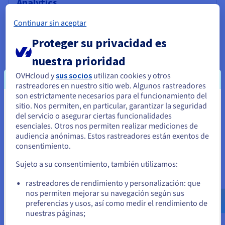
Analytics
Saque partido a sus datos y despliegue su Data Stack y
Continuar sin aceptar
sus aplicaciones en una infraestructura administrada y
open source.
Proteger su privacidad es
nuestra prioridad
Descubrir Cloud Analytics
OVHcloud y
sus socios
utilizan cookies y otros
rastreadores en nuestro sitio web. Algunos rastreadores
son estrictamente necesarios para el funcionamiento del
Data Platform
sitio. Nos permiten, en particular, garantizar la seguridad
Parece que está ubicado en Estados
Cree y despliegue sus proyectos Data & Analytics en
del servicio o asegurar ciertas funcionalidades
Unidos
tiempo récord con una solución completa, unificada,
esenciales. Otros nos permiten realizar mediciones de
colaborativa y accesible a todos los usuarios.
audiencia anónimas. Estos rastreadores están exentos de
Si quiere hacer un pedido desde Estados Unidos, deberá buscar
consentimiento.
el sitio web adecuado y crear una cuenta.
Descubrir Data Platform
Sujeto a su consentimiento, también utilizamos:
Ve a la página web Estados Unidos
rastreadores de rendimiento y personalización: que
us.ovhcloud.com/
Inglés
USD - $
nos permiten mejorar su navegación según sus
Computación cuántica
preferencias y usos, así como medir el rendimiento de
Explore la informática cuántica con una plataforma
nuestras páginas;
o
unificada: simula, prueba y ejecuta tus algoritmos en