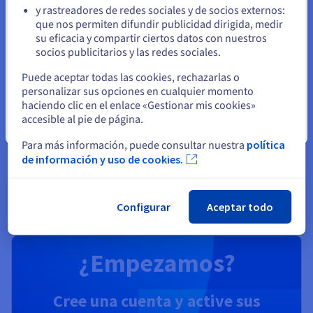
emuladores y QPU fácilmente.
y rastreadores de redes sociales y de socios externos:
Permanezca en el sitio web actual
que nos permiten difundir publicidad dirigida, medir
su eficacia y compartir ciertos datos con nuestros
Descubrir Quantum as a Service
socios publicitarios y las redes sociales.
Seleccione otro sitio web
Puede aceptar todas las cookies, rechazarlas o
Identidad, seguridad y operaciones
personalizar sus opciones en cualquier momento
haciendo clic en el enlace «Gestionar mis cookies»
Proteja, gestione y monitorice sus servicios cloud en
accesible al pie de página.
OVHcloud
Cerrar
Para más información, puede consultar nuestra
política
de información y uso de cookies.
Descubrir Soluciones Identity, Security & Operations
Configurar
Aceptar todo
¿Empezamos?
Cree una cuenta y active sus