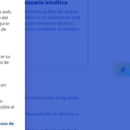
terfaz de usuario intuitiva
sk ofrece una interfaz gráfica de usuario
io web.
 facilita la gestión de su alojamiento web
 del
n necesidad de conocimientos técnicos
egurar
anzados, como los comandos de servidor.
s de
rar su
to de
 con
de tener un formato similar al siguiente:
en
sible al
b y dominios». Puede añadir un dominio o
gure el DNS.
 uso de