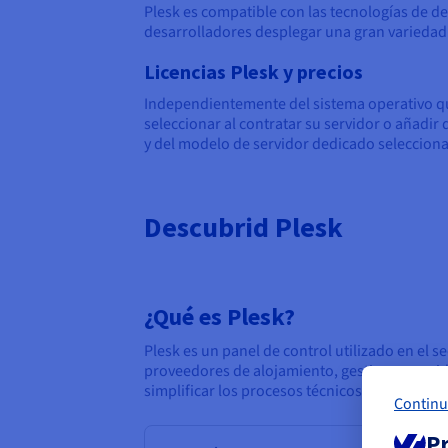
Plesk es compatible con las tecnologías de 
desarrolladores desplegar una gran variedad 
Licencias Plesk y precios
Independientemente del sistema operativo que
seleccionar al contratar su servidor o añadir
y del modelo de servidor dedicado seleccion
Descubrid Plesk
¿Qué es Plesk?
Plesk es un panel de control utilizado en el s
proveedores de alojamiento, gestionar servido
simplificar los procesos técnicos de administr
Continu
Pr