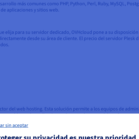
desarrollo más comunes como PHP, Python, Perl, Ruby, MySQL, Post
de aplicaciones y sitios web.
 elija para su servidor dedicado, OVHcloud pone a su disposición 
 directamente desde su área de cliente. El precio del servidor Plesk
ados.
ector del web hosting. Esta solución permite a los equipos de admini
res, sitios web y aplicaciones. Se trata de un servicio todo en uno
ación de servidores y sitios web para usuarios de todos los niveles
ar sin aceptar
oteger su privacidad es nuestra prioridad