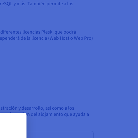
greSQL y más. También permite a los
diferentes licencias Plesk, que podrá
 dependerá de la licencia (Web Host o Web Pro)
stración y desarrollo, así como a los
 para la gestión del alojamiento que ayuda a
.