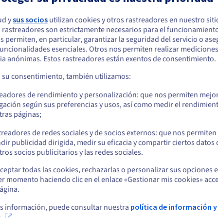
Automatización de herramientas
In
para los equipos de desarrollo
as
Ple
ud y
sus socios
utilizan cookies y otros rastreadores en nuestro sit
que
 rastreadores son estrictamente necesarios para el funcionamiento
arece que está ubicado en Estados Unidos
Gracias a la automatización de tareas
si
os permiten, en particular, garantizar la seguridad del servicio o as
recurrentes a través de scripts y comandos,
a!
av
 funcionalidades esenciales. Otros nos permiten realizar medicione
quiere hacer un pedido desde Estados Unidos, deberá buscar el sitio web
sus equipos de desarrollo podrán
ia anónimas. Estos rastreadores están exentos de consentimiento.
cuado y crear una cuenta.
concentrarse en su actividad principal.
Además, la solución admite múltiples
a su consentimiento, también utilizamos:
lenguajes de programación, como PHP,
Ve a la página web Estados Unidos
Python y Ruby.
readores de rendimiento y personalización: que nos permiten mejo
us.ovhcloud.com/
Inglés
USD - $
gación según sus preferencias y usos, así como medir el rendimien
tras páginas;
o
treadores de redes sociales y de socios externos: que nos permiten
dir publicidad dirigida, medir su eficacia y compartir ciertos datos
Permanezca en el sitio web actual
ros socios publicitarios y las redes sociales.
s de la URL que le haya proporcionado su proveedor de hosting. Pue
ceptar todas las cookies, rechazarlas o personalizar sus opciones 
de tener a mano las claves de conexión.
er momento haciendo clic en el enlace «Gestionar mis cookies» acce
Seleccione otro sitio web
ágina.
ministrar sitios web desde un mismo lugar. Haga clic en «Sitios we
urar el dominio indicando las carpetas raíz y, si lo necesita, confi
s información, puede consultar nuestra
política de información y
.