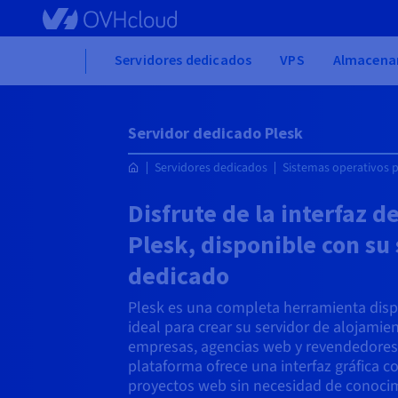
Skip
to
main
Home
Servidores dedicados
VPS
Almacena
content
Servidor dedicado Plesk
Servidores dedicados
Sistemas operativos p
Disfrute de la interfaz d
Plesk, disponible con su
dedicado
Plesk es una completa herramienta disp
ideal para crear su servidor de alojami
empresas, agencias web y revendedores 
plataforma ofrece una interfaz gráfica c
proyectos web sin necesidad de conocim