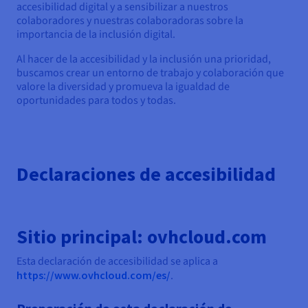
Documentación
Documentación
Documentación
accesibilidad digital y a sensibilizar a nuestros
Precios
Roadmap & Changelog
Roadmap & Changelog
Roadmap & Changelog
Observabilidad
colaboradores y nuestras colaboradoras sobre la
Disponibilidad por regiones
importancia de la inclusión digital.
Documentación
Al hacer de la accesibilidad y la inclusión una prioridad,
Roadmap & Changelog
Roadmap y Changelog
buscamos crear un entorno de trabajo y colaboración que
valore la diversidad y promueva la igualdad de
oportunidades para todos y todas.
Declaraciones de accesibilidad
Sitio principal: ovhcloud.com
Esta declaración de accesibilidad se aplica a
https://www.ovhcloud.com/es/
.