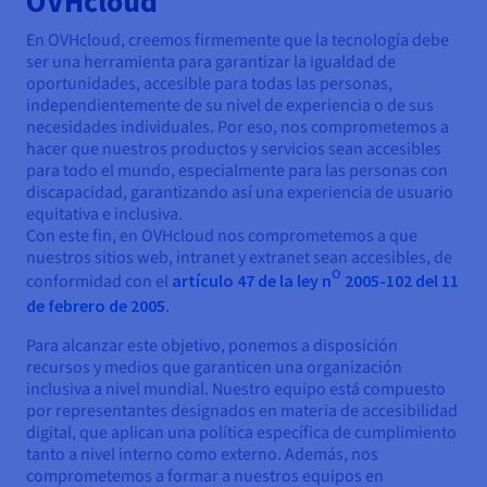
OVHcloud
Block Storage & Object Storage
AI Endpoints - Catálogo de modelos
Roadmap & Changelog
Roadmap & Changelog
Precios
Desarrolladores
Precios
HYCU for OVHcloud
En OVHcloud, creemos firmemente que la tecnología debe
Guías y documentación
Managed HSM
Disponibilidad por regiones
MCP Server
Cloud Store
OVHCloud Connect
Reseller
CDN Infrastructure
Bases de datos adicionales
Quantum
DISTRIBUIR MI TRÁFICO
ser una herramienta para garantizar la igualdad de
AI Endpoints - Bases de API
Roadmap & Changelog
Revendedores
Documentación
Guías y documentación
Bases de datos administradas
oportunidades, accesible para todas las personas,
SAP HANA ON OVHCLOUD
Load Balancer
Dedicated HSM
Roadmap & Changelog
Conformidad y certificaciones
Cloud Native
CDN Infrastructure
BGP Services
Opción de certificados SSL
independientemente de su nivel de experiencia o de sus
Seguridad
USOS
AI Endpoints - Batch API
Precios
Todos los usos
necesidades individuales. Por eso, nos comprometemos a
SAP HANA on Bare Metal
Roadmap & Changelog
Containers & Orchestration
hacer que nuestros productos y servicios sean accesibles
Disponibilidad por regiones
Infraestructura anti-DDoS
Resiliencia y AZ
AI & HPC
Servicios BGP
Opción CDN
PROTECCIÓN Y SEGURIDAD
Operaciones
para todo el mundo, especialmente para las personas con
Precios
Documentación
SAP HANA on Private Cloud
GPUS
discapacidad, garantizando así una experiencia de usuario
IAM / KMS
Documentación
Disponibilidad por regiones
Roadmap & Changelog
Grid computing
Infraestructura anti-DDoS
OPCP Packager
equitativa e inclusiva.
PROTECCIÓN Y SEGURIDAD
USOS
Nvidia H200
Desarrolladores
Roadmap & Changelog
Documentación
Precios
Con este fin, en OVHcloud nos comprometemos a que
Logs & Metrics
Roadmap & Changelog
Disponibilidad por regiones
Precios
nuestros sitios web, intranet y extranet sean accesibles, de
Infraestructura anti-DDoS
Virtualización y contenerización
Game DDoS Protection
Cómo crear un sitio web
CLOUD READY
o
NVIDIA H100
conformidad con el
artículo 47 de la ley n
2005-102 del 11
Documentación
Documentación
Precios
de febrero de 2005
.
Roadmap & Changelog
Roadmap & Changelog
Cloud Ready
Game DDoS Protection
Sitio web y aplicación empresarial
DNSSEC
Alojar tu sitio WordPress
Regiones
NVIDIA L40S
Roadmap & Changelog
Para alcanzar este objetivo, ponemos a disposición
Documentación
Self-Service Portal, API e IaC
DNSSEC
Todos los usos
SSL Gateway
Crear mi sitio web en un solo 1 clic
recursos y medios que garanticen una organización
Roadmap & Changelog
NVIDIA L4
inclusiva a nivel mundial. Nuestro equipo está compuesto
por representantes designados en materia de accesibilidad
IAM & Tenant Management
SSL Gateway
Crear una tienda online
digital, que aplican una política específica de cumplimiento
Todas las GPU →
Precios
Documentación
tanto a nivel interno como externo. Además, nos
SO y licencias
Roadmap & Changelog
Gobernanza y cuotas
comprometemos a formar a nuestros equipos en