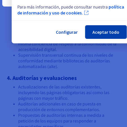
información;
Para más información, puede consultar nuestra
política
desarrollo de las interfaces apoyándose en una
de información y uso de cookies.
guía gráfica de componentes accesibles;
pruebas finales antes de la producción que
incluyen una verificación de conformidad a
Configurar
Aceptar todo
través de análisis de calidad.
Migración de proyectos existentes que integran esta
misma conciencia de respeto a la conformidad de la
accesibilidad digital.
Supervisión transversal continua de los niveles de
conformidad mediante bibliotecas de auditorías
automatizadas (aXe).
4. Auditorías y evaluaciones
Actualizaciones de las auditorías existentes,
incluyendo las páginas obligatorias así como las
páginas con mayor tráfico.
Auditorías adicionales en caso de puesta en
producción de entornos complementarios.
Propuestas de auditorías internas a medida a
petición de los equipos para responder a
necesidades específicas.