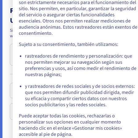
para los siguientes puestos:
son estrictamente necesarios para el funcionamiento del
desarrolladores/desarrolladoras web;
sitio. Nos permiten, en particular, garantizar la seguridad
Parece que está ubicado en Estados
diseñadores/diseñadoras;
del servicio o asegurar ciertas funcionalidades
Unidos
redactores/redactoras y creadores/creadoras;
esenciales. Otros nos permiten realizar mediciones de
analistas de calidad;
audiencia anónimas. Estos rastreadores están exentos de
Si quiere hacer un pedido desde Estados Unidos, deberá buscar el siti
jefatura de proyecto.
consentimiento.
web adecuado y crear una cuenta.
Organización de talleres « Mural del mundo Digital » y
« Mural de la Diversidad » para sensibilizar a los
Sujeto a su consentimiento, también utilizamos:
equipos sobre los impactos medioambientales y
Ve a la página web Estados Unidos
rastreadores de rendimiento y personalización: que
sociales del sector digital así como sobre los retos de
us.ovhcloud.com/
Inglés
USD - $
nos permiten mejorar su navegación según sus
la diversidad y la inclusión.
preferencias y usos, así como medir el rendimiento de
Contextualización adicional de las expectativas de la
nuestras páginas;
o
empresa en materia de accesibilidad digital para los
proveedores externos.
y rastreadores de redes sociales y de socios externos:
Permanezca en el sitio web actual
que nos permiten difundir publicidad dirigida, medir
3. Integración, mejora continua y
su eficacia y compartir ciertos datos con nuestros
seguimiento de los proyectos
socios publicitarios y las redes sociales.
En las fases previas a la producción de un proyecto:
Seleccione otro sitio web
Puede aceptar todas las cookies, rechazarlas o
integración de los requisitos de accesibilidad
personalizar sus opciones en cualquier momento
en la estimación y planificación de un proyecto;
haciendo clic en el enlace «Gestionar mis cookies»
validación de las maquetas en cuanto a
accesible al pie de página.
necesidades de contraste y acceso a la
C