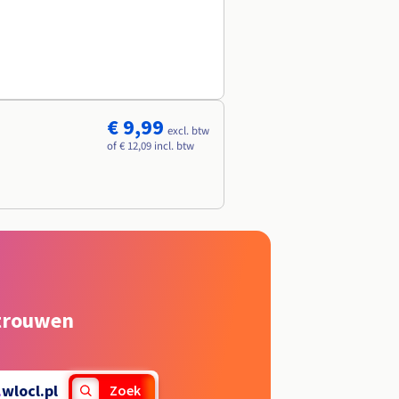
€ 9,99
excl. btw
of € 12,09 incl. btw
rtrouwen
.
wlocl.pl
Zoek