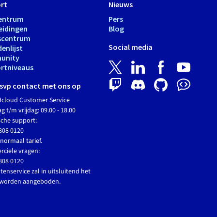
rt
Nieuws
entrum
Pers
eidingen
Blog
scentrum
Social media
enlijst
unity
rtniveaus
svp contact met ons op
cloud Customer Service
 t/m vrijdag: 09.00 - 18.00
sche support:
808 0120
normaal tarief.
ciele vragen:
808 0120
tenservice zal in uitsluitend het
 worden aangeboden.