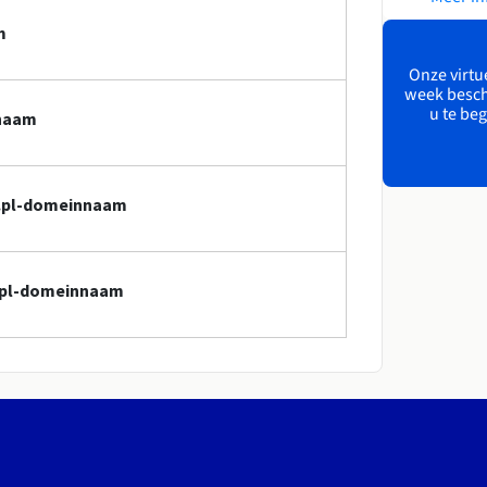
m
Onze virtue
week besch
u te beg
nnaam
cl.pl-domeinnaam
l.pl-domeinnaam