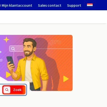
Mijn klantaccount
Sales contact
Support
.wloclawek.pl
Zoek