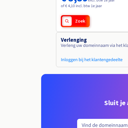
excl. btw 1e jaar
of € 4,10 incl. btw 1e jaar
Zoek
Verlenging
Verleng uw domeinnaam via het kl
Inloggen bij het klantengedeelte
Sluit j