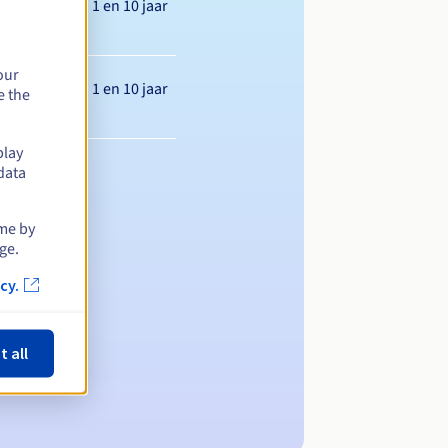
Tussen 1 en 10 jaar
our
Tussen 1 en 10 jaar
e the
play
data
ime by
ge.
cy.
t all