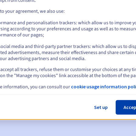
mpt from consent.
 to your agreement, we also use:
ormance and personalisation trackers: which allow us to improve y
sing according to your preferences and usage as well as to measur
ormance of our pages;
ocial media and third-party partner trackers: which allow us to dis
ted advertisements, measure their effectiveness and share certain 
our advertising partners and social media.
accept all trackers, refuse them or customise your choices at any t
 on the "Manage my cookies" link accessible at the bottom of the pa
en:
e information, you can consult our
cookie usage information poli
60, 30, 15, 7 en 3 dagen vóór de vervaldatum
m
om de schorsing van de domeinnaam te melden
Set up
Accep
 Grace Period
om de verwijdering van de domeinnaam te melden