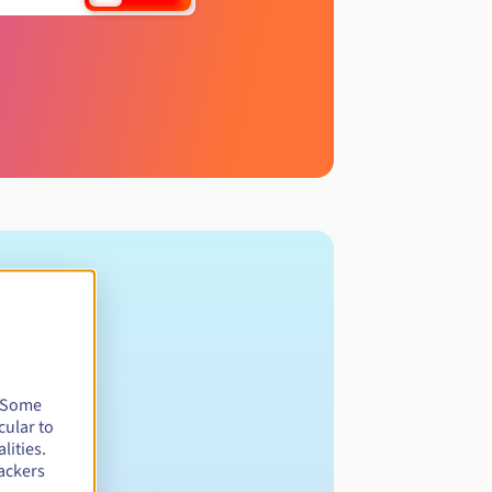
. Some
cular to
lities.
ackers