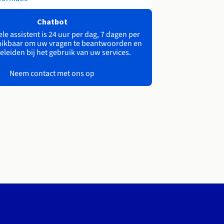
Chatbot
le assistent is 24 uur per dag, 7 dagen per
ikbaar om uw vragen te beantwoorden en
eleiden bij het gebruik van uw services.
Neem contact met ons op