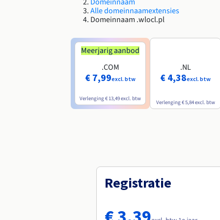
Domeinnaam
Alle domeinnaamextensies
Domeinnaam .wlocl.pl
Meerjarig aanbod
.COM
.NL
€ 7,99
€ 4,38
excl. btw
excl. btw
Verlenging
€ 13,49
excl. btw
Verlenging
€ 5,84
excl. btw
Registratie
€ 3,39