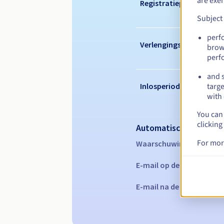
are exe
Registratieperiode
Subject
perf
Verlengingsperiode
brow
perf
and s
Inlosperiode
targe
with 
You can 
clicking
Automatische melding
For mor
Waarschuwings-e-mails:
E-mail op de vervaldatu
E-mail na de Redemption