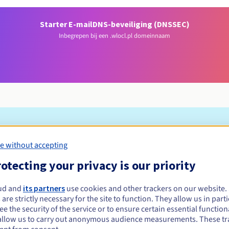
Starter E-mail
DNS-beveiliging (DNSSEC)
Inbegrepen bij een .wlocl.pl domeinnaam
Toelatingsvoorwaarden
e without accepting
otecting your privacy is our priority
l registreren?
e of rechtspersonen, zonder geografische beperking.
ud and
its partners
use cookies and other trackers on our website
 are strictly necessary for the site to function. They allow us in parti
Beheerregels en meldingen
e the security of the service or to ensure certain essential functiona
allow us to carry out anonymous audience measurements. These tr