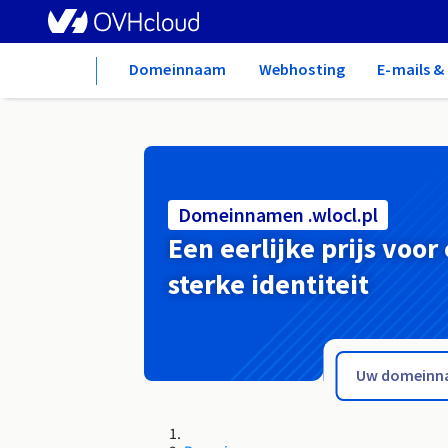
Home
Domeinnaam
Webhosting
E-mails 
Domeinnamen .wlocl.pl
Een eerlijke prijs voor
sterke identiteit
.wine