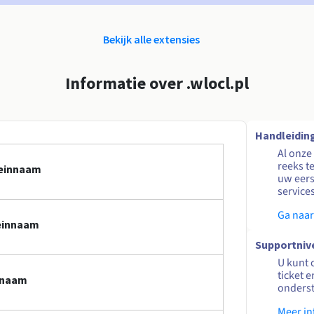
Bekijk alle extensies
Informatie over .wlocl.pl
Handleidin
Al onze
reeks t
meinnaam
uw eers
service
Ga naar
meinnaam
Supportniv
U kunt 
ticket 
innaam
onders
Meer in