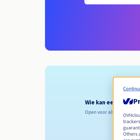
Continu
Pr
Wie kan een .wlocl.p
Open voor alle natuurlijk
OVHclo
trackers
guarante
Others 