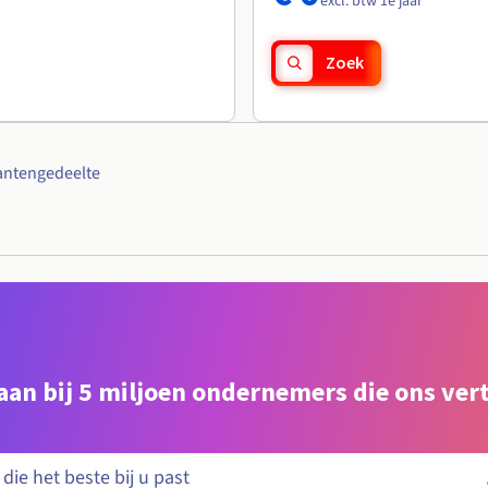
excl. btw 1e jaar
Zoek
antengedeelte
e aan bij 5 miljoen ondernemers die ons ve