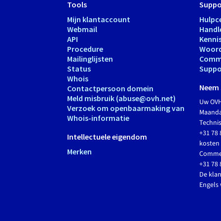
Tools
Suppo
Mijn klantaccount
Hulpc
Webmail
Handl
API
Kenni
Procedure
Woord
Mailinglijsten
Comm
Status
Suppo
Whois
Neem 
Contactpersoon domein
Meld misbruik (abuse@ovh.net)
Uw OVH
Verzoek om openbaarmaking van
Maandag
Whois-informatie
Techni
+31 78 
Intellectuele eigendom
kosten 
Merken
Commer
+31 78 
De klan
Engels