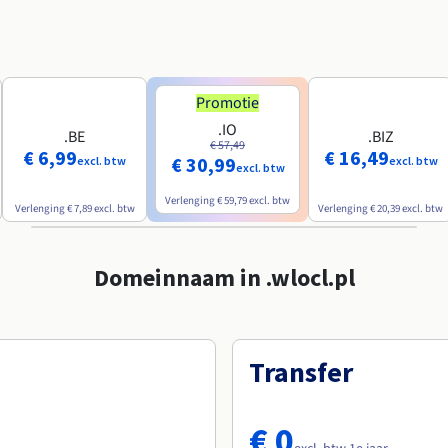
Promotie
.IO
.BE
.BIZ
€ 57,49
€ 6,99
€ 16,49
€ 30,99
excl. btw
excl. btw
excl. btw
Verlenging
€ 59,79
excl. btw
Verlenging
€ 7,89
excl. btw
Verlenging
€ 20,39
excl. btw
Domeinnaam in .wlocl.pl
Transfer
€ 0