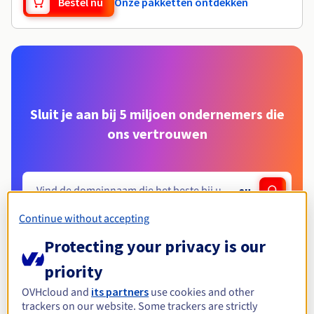
Bestel nu
Onze pakketten ontdekken
Sluit je aan bij 5 miljoen ondernemers die
ons vertrouwen
.
eu
Continue without accepting
Starter E-mail
DNS-beveiliging (DNSSEC)
Protecting your privacy is our
Inbegrepen bij een .eu domeinnaam
priority
OVHcloud and
its partners
use cookies and other
trackers on our website. Some trackers are strictly