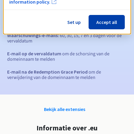
40 dagen
Inlosperiode
information policy.
Set up
Accept all
Automatische meldingen:
Waarschuwings-e-mails:
60, 30, 15, 7 en 3 dagen vóór de
vervaldatum
E-mail op de vervaldatum
om de schorsing van de
domeinnaam te melden
E-mail na de Redemption Grace Period
om de
verwijdering van de domeinnaam te melden
Bekijk alle extensies
Informatie over .eu