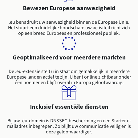
Documentatie
Documentatie
Roadmap & Changelog
Tarieven
Roadmap & Changelog
Roadmap & Changelog
Bewezen Europese aanwezigheid
Monitoring
Beschikbaarheid per regio
Documentatie
.eu benadrukt uw aanwezigheid binnen de Europese Unie.
Roadmap & Changelog
Het stuurt een duidelijke boodschap: uw activiteit richt zich
Roadmap & Changelog
op een breed Europees en professioneel publiek.
Geoptimaliseerd voor meerdere markten
De .eu-extensie stelt u in staat om gemakkelijk in meerdere
Europese landen actief te zijn. U bent online zichtbaar onder
één noemer en blijft overal in Europa geloofwaardig.
Inclusief essentiële diensten
Bij uw .eu-domein is DNSSEC-bescherming en een Starter e-
mailadres inbegrepen. Zo blijft uw communicatie veilig en is
deze geloofwaardiger.