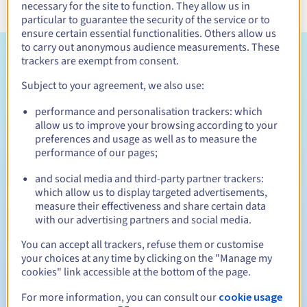
necessary for the site to function. They allow us in
particular to guarantee the security of the service or to
ensure certain essential functionalities. Others allow us
to carry out anonymous audience measurements. These
Toelatingsvoorwaarden
trackers are exempt from consent.
Subject to your agreement, we also use:
Wie kan een .eu registreren?
performance and personalisation trackers: which
Open voor alle natuurlijke of rechtspersonen, zonder
allow us to improve your browsing according to your
geografische beperking.
preferences and usage as well as to measure the
performance of our pages;
Beheerregels en meldingen
and social media and third-party partner trackers:
which allow us to display targeted advertisements,
Tussen 1 en 10 jaar
Registratieperiode
measure their effectiveness and share certain data
with our advertising partners and social media.
You can accept all trackers, refuse them or customise
Tussen 1 en 10 jaar
Verlengingsperiode
your choices at any time by clicking on the "Manage my
cookies" link accessible at the bottom of the page.
For more information, you can consult our
cookie usage