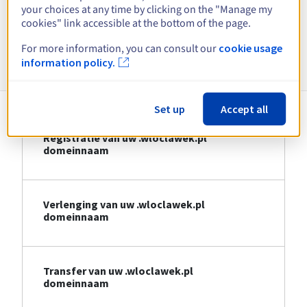
your choices at any time by clicking on the "Manage my
Bekijk alle extensies
cookies" link accessible at the bottom of the page.
For more information, you can consult our
cookie usage
Informatie over .wloclawek.pl
information policy.
Set up
Accept all
Registratie van uw .wloclawek.pl
domeinnaam
Verlenging van uw .wloclawek.pl
domeinnaam
Transfer van uw .wloclawek.pl
domeinnaam