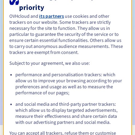
Tussen 1 en 10 jaar
priority
Verlengingsperiode
OVHcloud and
its partners
use cookies and other
trackers on our website. Some trackers are strictly
necessary for the site to function. They allow us in
Inlosperiode
particular to guarantee the security of the service or to
ensure certain essential functionalities. Others allow us
to carry out anonymous audience measurements. These
trackers are exempt from consent.
Automatische meldingen:
Subject to your agreement, we also use:
Waarschuwings-e-mails:
60, 30, 15, 7 en 3 dagen vóór de
vervaldatum
performance and personalisation trackers: which
allow us to improve your browsing according to your
E-mail op de vervaldatum
om de schorsing van de
preferences and usage as well as to measure the
domeinnaam te melden
performance of our pages;
E-mail na de Redemption Grace Period
om de
and social media and third-party partner trackers:
verwijdering van de domeinnaam te melden
which allow us to display targeted advertisements,
measure their effectiveness and share certain data
with our advertising partners and social media.
You can accept all trackers, refuse them or customise