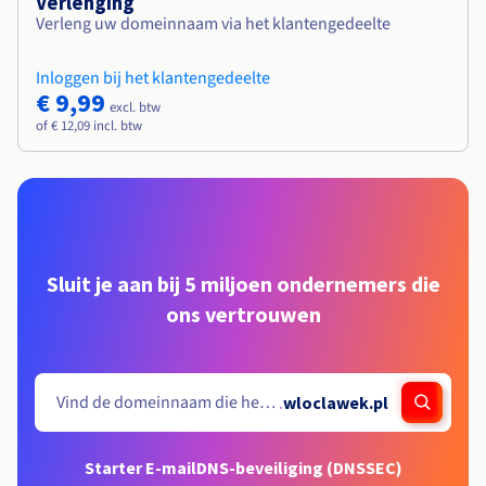
Verlenging
Verleng uw domeinnaam via het klantengedeelte
Inloggen bij het klantengedeelte
€ 9,99
excl. btw
of € 12,09 incl. btw
Sluit je aan bij 5 miljoen ondernemers die
ons vertrouwen
.
wloclawek.pl
Starter E-mail
DNS-beveiliging (DNSSEC)