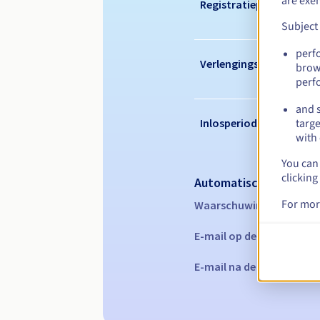
are exe
Registratieperiode
Subject
perf
Verlengingsperiode
brow
perf
and s
Inlosperiode
targe
with 
You can 
clicking
Automatische melding
For mor
Waarschuwings-e-mails:
E-mail op de vervaldatu
E-mail na de Redemption