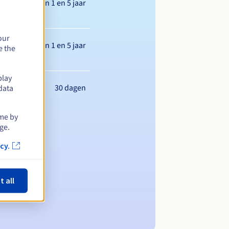
Tussen 1 en 5 jaar
our
Tussen 1 en 5 jaar
e the
play
30 dagen
data
ime by
ge.
cy.
t all