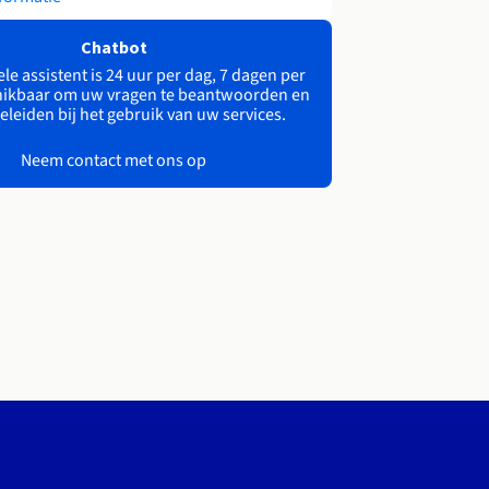
Chatbot
le assistent is 24 uur per dag, 7 dagen per
ikbaar om uw vragen te beantwoorden en
eleiden bij het gebruik van uw services.
Neem contact met ons op