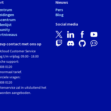
rt
Nieuws
entrum
Pers
eidingen
Blog
scentrum
Social media
enlijst
unity
rtniveaus
svp contact met ons op
cloud Customer Service
 t/m vrijdag: 09.00 - 18.00
sche support:
808 0120
normaal tarief.
ciele vragen:
808 0120
tenservice zal in uitsluitend het
 worden aangeboden.