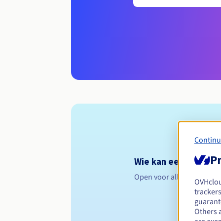
Continu
Pr
Wie kan een .org.ht 
Open voor alle natuurlijk
OVHclo
trackers
guarante
Others 