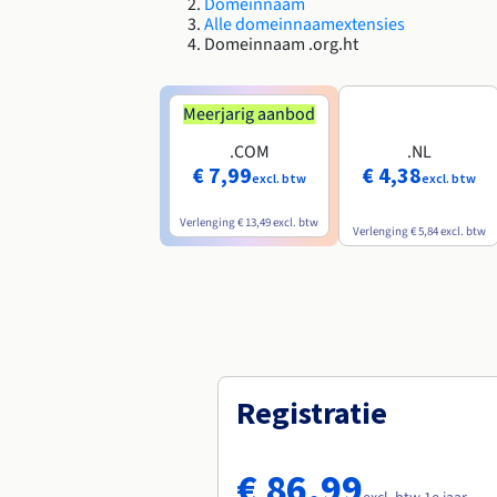
Domeinnaam
Alle domeinnaamextensies
Domeinnaam .org.ht
Meerjarig aanbod
.COM
.NL
€ 7,99
€ 4,38
excl. btw
excl. btw
Verlenging
€ 13,49
excl. btw
Verlenging
€ 5,84
excl. btw
Registratie
€ 86,99