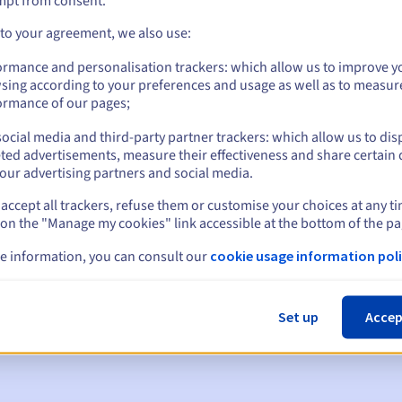
mpt from consent.
 to your agreement, we also use:
ormance and personalisation trackers: which allow us to improve y
sing according to your preferences and usage as well as to measur
ormance of our pages;
ocial media and third-party partner trackers: which allow us to dis
ted advertisements, measure their effectiveness and share certain 
our advertising partners and social media.
accept all trackers, refuse them or customise your choices at any t
 on the "Manage my cookies" link accessible at the bottom of the pa
en:
e information, you can consult our
cookie usage information poli
60, 30, 15, 7 en 3 dagen vóór de vervaldatum
m
om de schorsing van de domeinnaam te melden
Set up
Accep
 Grace Period
om de verwijdering van de domeinnaam te melden