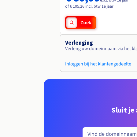
excl. btw 1e jaar
of € 105,26 incl. btw 1e jaar
Zoek
Verlenging
Verleng uw domeinnaam via het kl
Inloggen bij het klantengedeelte
Sluit j