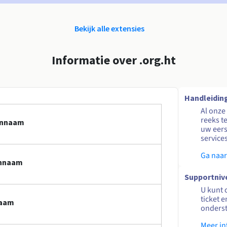
Bekijk alle extensies
Informatie over .org.ht
Handleidin
Al onze
reeks t
einnaam
uw eers
service
Ga naar
innaam
Supportniv
U kunt 
ticket 
naam
onders
Meer in