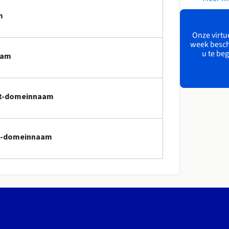
m
Onze virtue
week besch
u te beg
aam
.ht-domeinnaam
.ht-domeinnaam