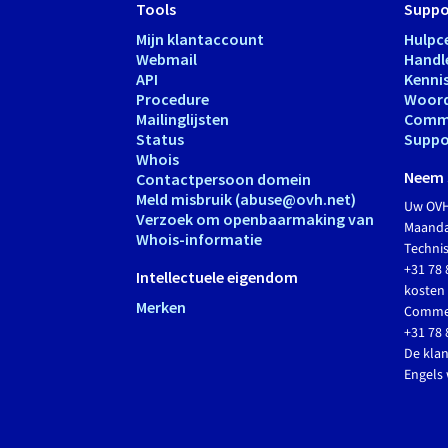
Tools
Suppo
Mijn klantaccount
Hulpc
Webmail
Handl
API
Kenni
Procedure
Woord
Mailinglijsten
Comm
Status
Suppo
Whois
Neem 
Contactpersoon domein
Meld misbruik (abuse@ovh.net)
Uw OVH
Verzoek om openbaarmaking van
Maandag
Whois-informatie
Techni
+31 78 
Intellectuele eigendom
kosten 
Merken
Commer
+31 78 
De klan
Engels