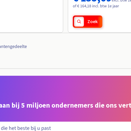
excl. btw 1
of € 164,18 incl. btw 1e jaar
Zoek
antengedeelte
e aan bij 5 miljoen ondernemers die ons ve