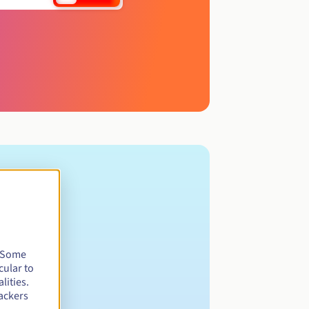
. Some
cular to
lities.
ackers