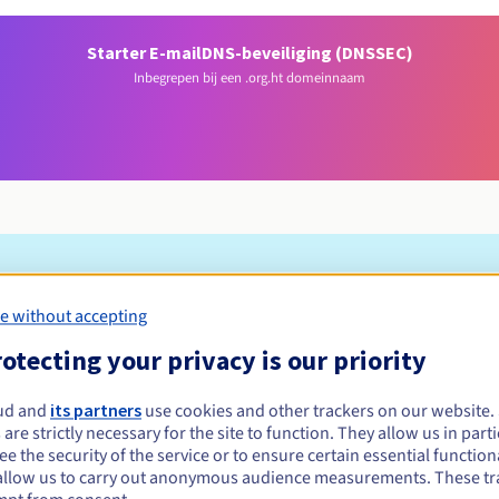
Starter E-mail
DNS-beveiliging (DNSSEC)
Inbegrepen bij een .org.ht domeinnaam
Toelatingsvoorwaarden
e without accepting
otecting your privacy is our priority
registreren?
e of rechtspersonen, zonder geografische beperking.
ud and
its partners
use cookies and other trackers on our website
 are strictly necessary for the site to function. They allow us in parti
Beheerregels en meldingen
e the security of the service or to ensure certain essential functiona
allow us to carry out anonymous audience measurements. These tr