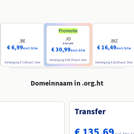
Promotie
.IO
.BE
.BIZ
€ 57,49
€ 6,99
€ 16,49
€ 30,99
excl. btw
excl. btw
excl. btw
Verlenging
€ 59,79
excl. btw
Verlenging
€ 7,89
excl. btw
Verlenging
€ 20,39
excl. btw
Domeinnaam in .org.ht
Transfer
€ 135,69