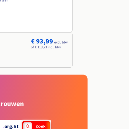
e jaar
€ 93,99
excl. btw
of € 113,73 incl. btw
rtrouwen
.
org.ht
Zoek