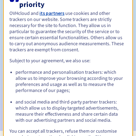
priority
Tussen 1 en 5 jaar
Verlengingsperiode
OVHcloud and
its partners
use cookies and other
trackers on our website. Some trackers are strictly
necessary for the site to function. They allow us in
particular to guarantee the security of the service or to
30 dagen
Inlosperiode
ensure certain essential functionalities. Others allow us
to carry out anonymous audience measurements. These
trackers are exempt from consent.
Subject to your agreement, we also use:
Automatische meldingen:
Waarschuwings-e-mails:
60, 30, 15, 7 en 3 dagen vóór de
performance and personalisation trackers: which
vervaldatum
allow us to improve your browsing according to your
preferences and usage as well as to measure the
E-mail op de vervaldatum
om de schorsing van de
performance of our pages;
domeinnaam te melden
and social media and third-party partner trackers:
which allow us to display targeted advertisements,
E-mail na de Redemption Grace Period
om de
verwijdering van de domeinnaam te melden
measure their effectiveness and share certain data
with our advertising partners and social media.
You can accept all trackers, refuse them or customise