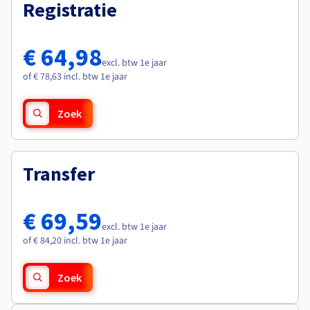
Documentatie
Documentatie
Registratie
Roadmap & Changelog
Tarieven
Roadmap & Changelog
Roadmap & Changelog
Monitoring
Beschikbaarheid per regio
Documentatie
€ 64,98
Roadmap & Changelog
excl. btw 1e jaar
Roadmap & Changelog
of € 78,63 incl. btw 1e jaar
Zoek
Transfer
€ 69,59
excl. btw 1e jaar
of € 84,20 incl. btw 1e jaar
Zoek