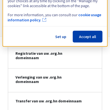
your choices at any time by clicking on the "Manage my
cookies" link accessible at the bottom of the page.
Bekijk alle extensies
For more information, you can consult our
cookie usage
information policy.
Informatie over .org.hn
Set up
Accept all
Registratie van uw .org.hn
domeinnaam
Verlenging van uw .org.hn
domeinnaam
Transfer van uw .org.hn domeinnaam