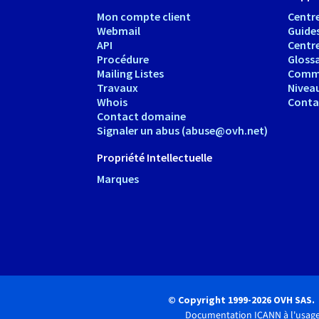
Mon compte client
Centre
Webmail
Guide
API
Centr
Procédure
Glossa
Mailing Listes
Comm
Travaux
Nivea
Whois
Conta
Contact domaine
Signaler un abus (abuse@ovh.net)
Propriété Intellectuelle
Marques
© Copyright 1999-2026 OVH SAS.
Documentation ICANN à l'usage