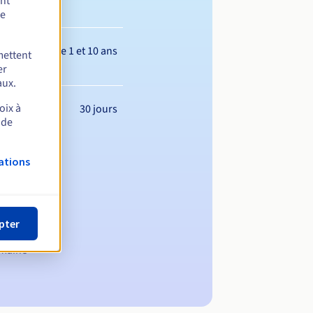
ent
de
Entre 1 et 10 ans
mettent
er
aux.
oix à
30 jours
 de
ations
pter
omaine