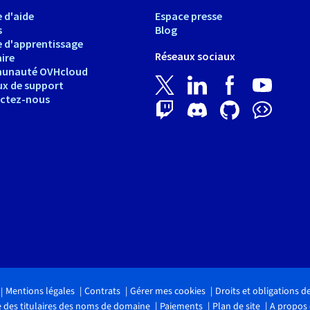
 d'aide
Espace presse
s
Blog
e d'apprentissage
Réseaux sociaux
ire
unauté OVHcloud
ux de support
ctez-nous
Mentions légales
Contrats
Gérer mes cookies
Droits et obligations 
 des titulaires des noms de domaine
Paiements
Plan de site
A propos