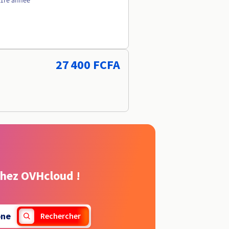
 1re année
27 400 FCFA
chez OVHcloud !
one
Rechercher