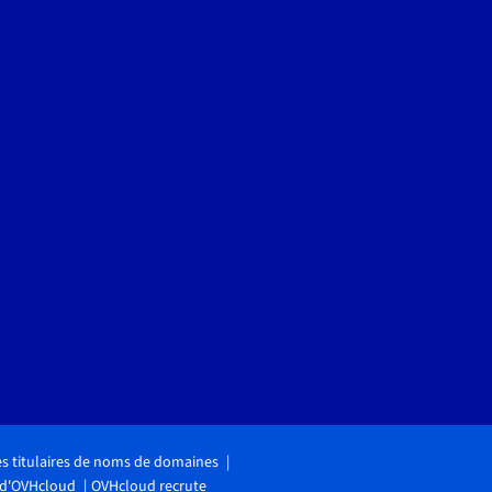
des titulaires de noms de domaines
 d'OVHcloud
OVHcloud recrute