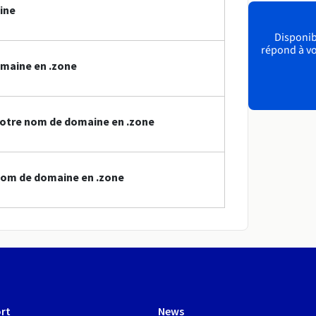
ine
Disponibl
répond à vo
omaine en .zone
votre nom de domaine en .zone
nom de domaine en .zone
rt
News