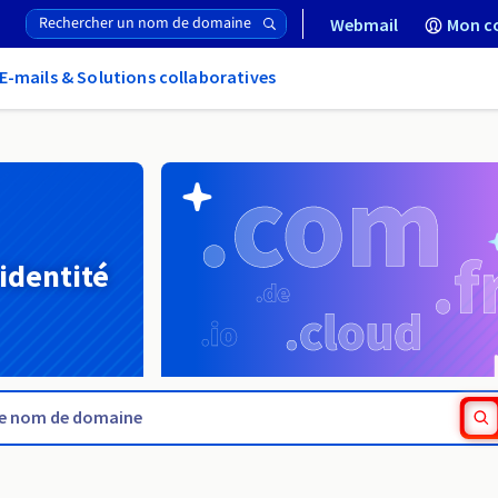
Webmail
Mon c
E-mails & Solutions collaboratives
 identité