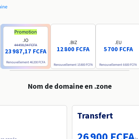
aine
Promotion
.IO
.BIZ
.EU
44 498,94 FCFA
12 800 FCFA
5 700 FCFA
23 987,17 FCFA
Renouvellement
46 200 FCFA
Renouvellement
15 800 FCFA
Renouvellement
6 600 FCFA
Nom de domaine en .zone
Transfert
26 900 FCFA