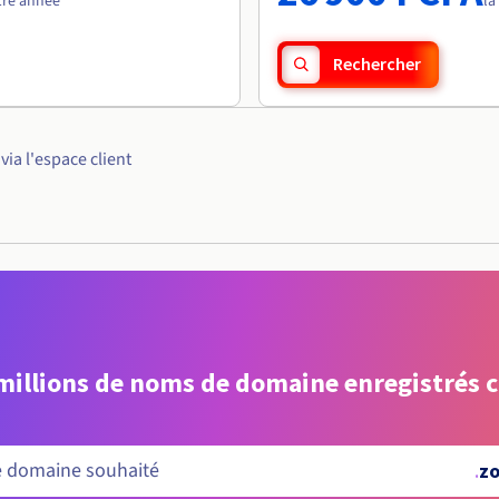
1re année
la
Rechercher
ia l'espace client
 millions de noms de domaine enregistrés 
.
z