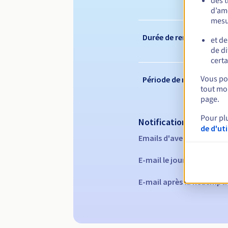
des 
d’amé
mesu
Durée de renouvelleme
et de
de di
certa
Vous pou
Période de rédemption
tout mom
page.
Pour pl
Notifications automati
de d'ut
Emails d'avertissement :
E-mail le jour de l'expira
E-mail après la Redempti