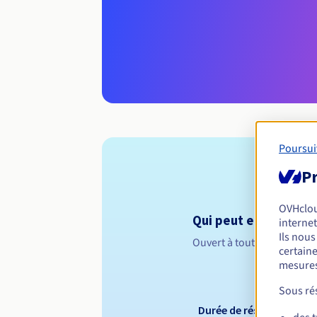
Poursui
Pr
OVHclo
Qui peut enregistrer
internet
Ils nou
Ouvert à toutes les perso
certaine
mesures
Sous rés
Durée de réservation