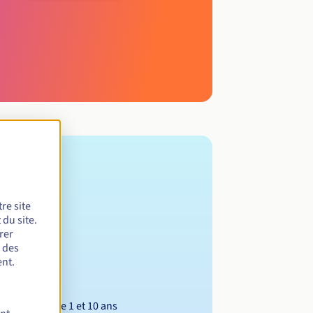
re site
du site.
rer
r des
nt.
Entre 1 et 10 ans