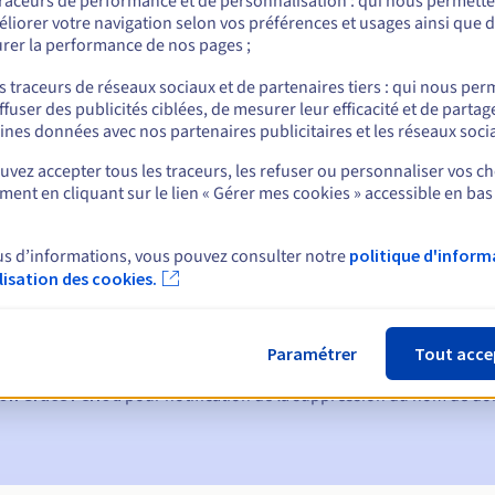
traceurs de performance et de personnalisation : qui nous permett
liorer votre navigation selon vos préférences et usages ainsi que 
rer la performance de nos pages ;
nt
s traceurs de réseaux sociaux et de partenaires tiers : qui nous per
ffuser des publicités ciblées, de mesurer leur efficacité et de partag
ines données avec nos partenaires publicitaires et les réseaux soci
vez accepter tous les traceurs, les refuser ou personnaliser vos ch
ent en cliquant sur le lien « Gérer mes cookies » accessible en bas
us d’informations, vous pouvez consulter notre
politique d'inform
ques :
ilisation des cookies.
60, 30, 15, 7 et 3 jours avant la date d'échéance
tion
pour notification de la suspension du nom de domaine
Paramétrer
Tout acce
on Grace Period
pour notification de la suppression du nom de d