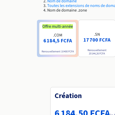
Nom de domaine
Toutes les extensions de noms de dom
Nom de domaine .zone
Offre multi-année
.SN
.COM
17 700 FCFA
6 184,5 FCFA
Renouvellement
Renouvellement
10 400 FCFA
20 144,26 FCFA
Création
6 184,50 FCFA