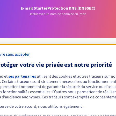
E-mail Starter
Protection DNS (DNSSEC)
Inclus avec un nom de domaine en .zone
vre sans accepter
otéger votre vie privée est notre priorité
Conditions d'éligibilité
ud et
ses partenaires
utilisent des cookies et autres traceurs sur not
 un .zone ?
. Certains traceurs sont strictement nécessaires au fonctionnement 
s permettent notamment de garantir la sécurité du service ou d'assu
nnes physiques ou morales, sans restriction géographique.
s fonctionnalités essentielles. D’autres nous permettent de réalise
 d’audience anonymes. Ces traceurs sont exemptés de consenteme
Règles de gestion et notifications
erve de votre accord, nous utilisons également :