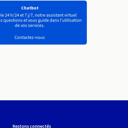
Chatbot
e 24 h/24 et 7 j/7, notre assistant virtuel
s questions et vous guide dans l'utilisation
de vos services.
Contactez-nous
Restons connectés