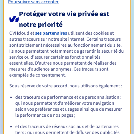
Poursuivre sans accepter
Protéger votre vie privée est
Qui peut enregistrer un .net ?
notre priorité
Ouvert à toutes les personnes physiques ou morales, sans
restriction géographique.
OVHcloud et
ses partenaires
utilisent des cookies et
autres traceurs sur notre site internet. Certains traceurs
Règles de gestion et notifications
sont strictement nécessaires au fonctionnement du site.
Ils nous permettent notamment de garantir la sécurité du
service ou d'assurer certaines fonctionnalités
Entre 1 et 10 ans
Durée de réservation
essentielles. D’autres nous permettent de réaliser des
mesures d’audience anonymes. Ces traceurs sont
exemptés de consentement.
Entre 1 et 10 ans
Durée de renouvellement
Sous réserve de votre accord, nous utilisons également :
des traceurs de performance et de personnalisation :
qui nous permettent d’améliorer votre navigation
30 jours
Période de rédemption
selon vos préférences et usages ainsi que de mesurer
la performance de nos pages ;
et des traceurs de réseaux sociaux et de partenaires
Notifications automatiques :
tiers : qui nous permettent de diffuser des publicités