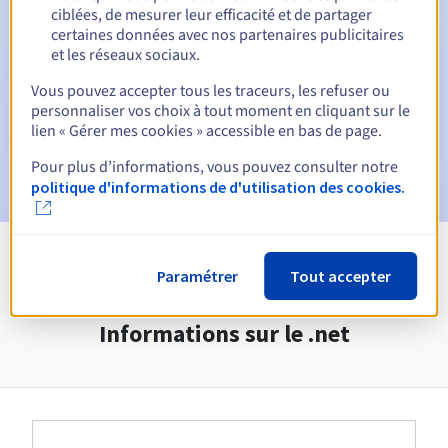
ciblées, de mesurer leur efficacité et de partager
Emails d'avertissement :
60, 30, 15, 7 et 3 jours avant la
certaines données avec nos partenaires publicitaires
date d'échéance
et les réseaux sociaux.
E-mail le jour de l'expiration
pour notification de la
Vous pouvez accepter tous les traceurs, les refuser ou
suspension du nom de domaine
personnaliser vos choix à tout moment en cliquant sur le
lien « Gérer mes cookies » accessible en bas de page.
E-mail après la Redemption Grace Period
pour
notification de la suppression du nom de domaine
Pour plus d’informations, vous pouvez consulter notre
politique d'informations de d'utilisation des cookies.
Voir toutes les extensions
Paramétrer
Tout accepter
Informations sur le .net