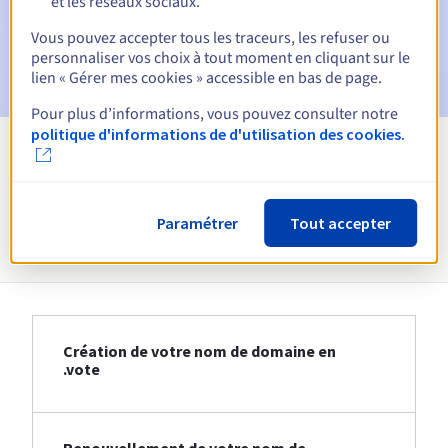
et les réseaux sociaux.
Vous pouvez accepter tous les traceurs, les refuser ou
E-mail après la Redemption Grace Period
pour
personnaliser vos choix à tout moment en cliquant sur le
notification de la suppression du nom de domaine
lien « Gérer mes cookies » accessible en bas de page.
Pour plus d’informations, vous pouvez consulter notre
politique d'informations de d'utilisation des cookies.
Voir toutes les extensions
Paramétrer
Tout accepter
Informations sur le .vote
Création de votre nom de domaine en
.vote