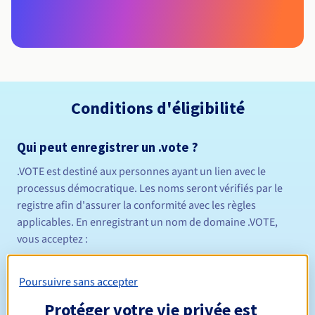
Conditions d'éligibilité
Qui peut enregistrer un .vote ?
.VOTE est destiné aux personnes ayant un lien avec le
processus démocratique. Les noms seront vérifiés par le
registre afin d'assurer la conformité avec les règles
applicables. En enregistrant un nom de domaine .VOTE,
vous acceptez :
que votre nom de domaine ainsi que le contenu qui y est
Poursuivre sans accepter
affiché ne doit pas induire en erreur.
Protéger votre vie privée est
de se conformer aux exigences de la politique