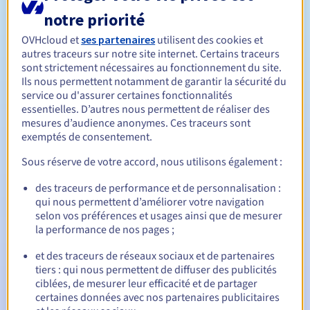
d’enregistrement du .VOTE
notre priorité
Règles de gestion et notifications
OVHcloud et
ses partenaires
utilisent des cookies et
autres traceurs sur notre site internet. Certains traceurs
Entre 1 et 10 ans
Durée de réservation
sont strictement nécessaires au fonctionnement du site.
Ils nous permettent notamment de garantir la sécurité du
service ou d'assurer certaines fonctionnalités
essentielles. D’autres nous permettent de réaliser des
Entre 1 et 10 ans
Durée de renouvellement
mesures d’audience anonymes. Ces traceurs sont
exemptés de consentement.
Sous réserve de votre accord, nous utilisons également :
30 jours
Période de rédemption
des traceurs de performance et de personnalisation :
qui nous permettent d’améliorer votre navigation
selon vos préférences et usages ainsi que de mesurer
la performance de nos pages ;
Notifications automatiques :
Emails d'avertissement :
60, 30, 15, 7 et 3 jours avant la
et des traceurs de réseaux sociaux et de partenaires
date d'échéance
tiers : qui nous permettent de diffuser des publicités
ciblées, de mesurer leur efficacité et de partager
E-mail le jour de l'expiration
pour notification de la
certaines données avec nos partenaires publicitaires
suspension du nom de domaine