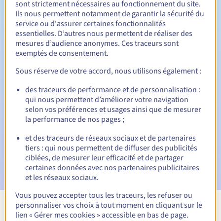
sont strictement nécessaires au fonctionnement du site.
Ils nous permettent notamment de garantir la sécurité du
service ou d'assurer certaines fonctionnalités
essentielles. D’autres nous permettent de réaliser des
30 jours
Période de rédemption
mesures d’audience anonymes. Ces traceurs sont
exemptés de consentement.
Sous réserve de votre accord, nous utilisons également :
Notifications automatiques :
des traceurs de performance et de personnalisation :
Emails d'avertissement :
60, 30, 15, 7 et 3 jours avant la
qui nous permettent d’améliorer votre navigation
date d'échéance
selon vos préférences et usages ainsi que de mesurer
la performance de nos pages ;
E-mail le jour de l'expiration
pour notification de la
suspension du nom de domaine
et des traceurs de réseaux sociaux et de partenaires
tiers : qui nous permettent de diffuser des publicités
E-mail après la Redemption Grace Period
pour
ciblées, de mesurer leur efficacité et de partager
notification de la suppression du nom de domaine
certaines données avec nos partenaires publicitaires
et les réseaux sociaux.
Vous pouvez accepter tous les traceurs, les refuser ou
personnaliser vos choix à tout moment en cliquant sur le
Voir toutes les extensions
lien « Gérer mes cookies » accessible en bas de page.