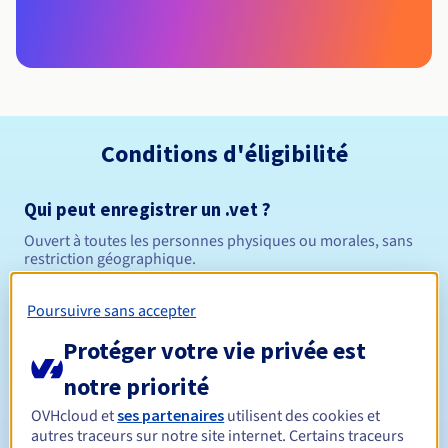
Conditions d'éligibilité
Qui peut enregistrer un .vet ?
Ouvert à toutes les personnes physiques ou morales, sans
restriction géographique.
Règles de gestion et notifications
Poursuivre sans accepter
Protéger votre vie privée est
Entre 1 et 10 ans
Durée de réservation
notre priorité
OVHcloud et
ses partenaires
utilisent des cookies et
autres traceurs sur notre site internet. Certains traceurs
Entre 1 et 10 ans
Durée de renouvellement