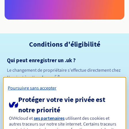
Conditions d'éligibilité
Qui peut enregistrer un .uk ?
Le changement de propriétaire s'effectue directement chez
Nominet à cette
adresse
.
Règles de gestion et notifications
Poursuivre sans accepter
Protéger votre vie privée est
Entre 1 et 10 ans
Durée de réservation
notre priorité
OVHcloud et
ses partenaires
utilisent des cookies et
Entre 1 et 10 ans
Durée de renouvellement
autres traceurs sur notre site internet. Certains traceurs