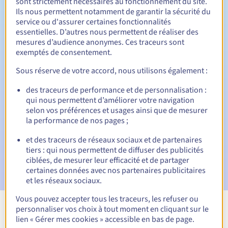
sont strictement nécessaires au fonctionnement du site.
Ils nous permettent notamment de garantir la sécurité du
service ou d'assurer certaines fonctionnalités
30 jours
Période de rédemption
essentielles. D’autres nous permettent de réaliser des
mesures d’audience anonymes. Ces traceurs sont
exemptés de consentement.
Sous réserve de votre accord, nous utilisons également :
Notifications automatiques :
des traceurs de performance et de personnalisation :
Emails d'avertissement :
60, 30, 15, 7 et 3 jours avant la
date d'échéance
qui nous permettent d’améliorer votre navigation
selon vos préférences et usages ainsi que de mesurer
la performance de nos pages ;
E-mail le jour de l'expiration
pour notification de la
suspension du nom de domaine
et des traceurs de réseaux sociaux et de partenaires
tiers : qui nous permettent de diffuser des publicités
E-mail après la Redemption Grace Period
pour
ciblées, de mesurer leur efficacité et de partager
notification de la suppression du nom de domaine
certaines données avec nos partenaires publicitaires
et les réseaux sociaux.
Vous pouvez accepter tous les traceurs, les refuser ou
personnaliser vos choix à tout moment en cliquant sur le
Voir toutes les extensions
lien « Gérer mes cookies » accessible en bas de page.