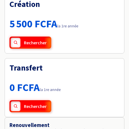
Documentation
Création
Tarifs
Roadmap & Changelog
Disponibilités par régions
Roadmap & Changelog
Documentation
5 500 FCFA
Roadmap & Changelog
la 1re année
Rechercher
Transfert
0 FCFA
la 1re année
Rechercher
Renouvellement